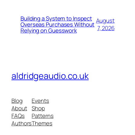
Building a System to Inspect
August
Overseas Purchases Without
7, 2026
Relying on Guesswork
aldridgeaudio.co.uk
Blog
Events
About
Shop
FAQs
Patterns
Authors
Themes