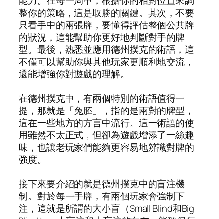
能力。在每一局中，根据你的相對位置來調
整你的策略，這是取勝的關鍵。其次，不要
只看手中的兩張牌，要懂得評估整個公共牌
的狀況，這能幫助你更好地判斷對手的牌
型。最後，熟悉並應用德州撲克的術語，這
不僅可以幫助你與其他玩家更順利地交流，
還能增強你對遊戲的理解。
在德州撲克中，有兩個特別的術語值得一
提，那就是「兔胚」，指的是兩對的牌型，
這在一些地方的方言中流行。這一術語的使
用雖然不太正式，但卻為遊戲增添了一絲趣
味，也讓老玩家們能夠更容易地辨識對牌的
強度。
接下來要介紹的就是德州撲克中的盲注機
制。對於每一手牌，有兩個玩家會強制下
注，這就是所謂的大小盲（Small Blind和Big