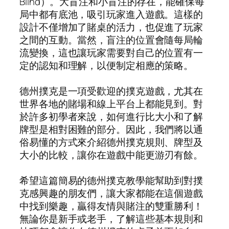
Blind）。大盲注和小盲注的存在，能確保每
局中都有底池，吸引玩家進入遊戲。這樣的
設計不僅增加了賭桌的活力，也促進了玩家
之間的互動。當然，盲注的位置會隨每局輪
流變換，這也讓玩家需要對自己的位置有一
定的認知和理解，以便制定相應的策略。
德州撲克是一項受歡迎的撲克遊戲，尤其在
世界各地的賭場和線上平台上都能見到。對
於許多初學者來說，如何進行比大小和了解
牌型是相對困難的部分。因此，我們將以通
俗易懂的方式來介紹德州撲克規則、牌型及
大小的比較，讓你在遊戲中能更游刃有餘。
希望這篇簡易的德州撲克教學能幫助到對撲
克感興趣的朋友們，讓大家都能在這個遊戲
中找到樂趣，贏得友情與賭注的雙重勝利！
無論你是新手或老手，了解這些基本規則和