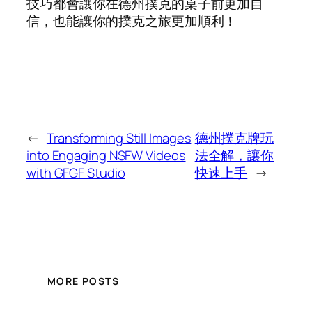
技巧都會讓你在德州撲克的桌子前更加自
信，也能讓你的撲克之旅更加順利！
←
Transforming Still Images
德州撲克牌玩
into Engaging NSFW Videos
法全解，讓你
with GFGF Studio
快速上手
→
MORE POSTS