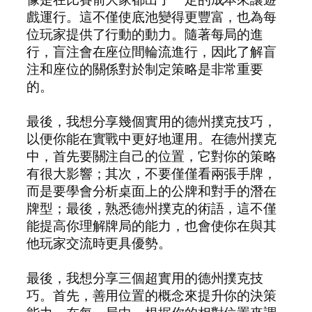
戲運行。這不僅使底池變得更豐富，也為每
位玩家提供了行動的動力。隨著每局的進
行，盲注會在座位間輪流進行，因此了解盲
注和座位的關係對於制定策略是非常重要
的。
最後，我想分享幾個實用的德州撲克技巧，
以便你能在實戰中更好地運用。在德州撲克
中，首先要關注自己的位置，它對你的策略
有很大影響；其次，不要僅僅看兩張手牌，
而是要學會分析桌面上的公牌和對手的潛在
牌型；最後，熟悉德州撲克的術語，這不僅
能提高你理解牌局的能力，也會使你在與其
他玩家交流時更具優勢。
最後，我想分享三個超實用的德州撲克技
巧。首先，善用位置的概念來提升你的決策