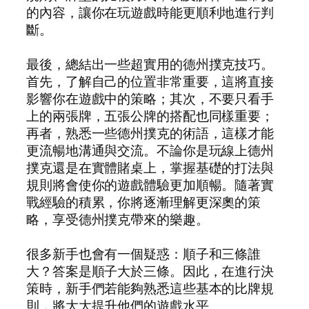
的內容，讓你在玩遊戲時能更順利地進行判
斷。
最後，總結出一些超實用的德州撲克技巧。
首先，了解自己的位置非常重要，這將直接
影響你在遊戲中的策略；其次，不要只看手
上的兩張牌，五張公牌的搭配也同樣重要；
再者，熟悉一些德州撲克的術語，這樣才能
更流暢地溝通與交流。不論你是玩線上德州
撲克還是在實體賭桌上，掌握基礎的打法與
規則將會使你的遊戲體驗更加順暢。隨著實
戰經驗的積累，你將逐漸理解更深奧的策
略，享受德州撲克帶來的樂趣。
很多新手也會有一個疑惑：順子和三條誰
大？答案是順子大於三條。因此，在進行決
策時，新手們若能夠熟悉這些基本的比牌規
則，將大大提升他們的遊戲水平。