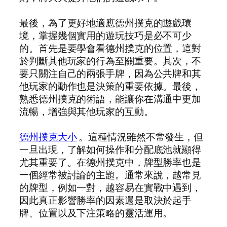
最後，為了更好地適應德州撲克的遊戲環
境，掌握幾個實用的遊玩技巧是必不可少
的。首先是要學會看德州撲克的位置，這對
於判斷其他玩家的行為至關重要。其次，不
要只關注自己的兩張手牌，因為公共牌和其
他玩家的動作也是決策的重要依據。最後，
熟悉德州撲克的術語，能讓你在溝通中更加
流暢，增強與其他玩家的互動。
德州撲克大小
。這種情況雖然不常發生，但
一旦出現，了解如何操作和分配底池就顯得
尤其重要了。在德州撲克中，牌型勝率也是
一個經常被討論的主題。通常來說，越常見
的牌型，例如一對，越容易在實戰中遇到，
因此真正影響勝率的因素還是取決於起手
牌、位置以及下注策略的靈活運用。