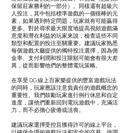
保留莊家勝利的一部分）。同樣還有超級六
人投注，其中包括標準遊戲的一個很棒的元
素，如果遇到特定問題，玩家就有可能贏得
更多。對於尋求最大限度地提高視頻遊戲滿
意度和潛在利益的玩家來說，檢查這些不同
類型和配置的投注至關重要。建議玩家熟悉
每個遊戲大廳提供的獨特投注選擇，因為佣
金率、支付利潤和投注限額可能會有很大差
異，從而影響他們的整體電玩策略。
在享受 DG 線上百家樂提供的豐富遊戲玩法
的同時，玩家應該注意負責任的遊戲概念的
重要性。我們鼓勵玩家進行例行休息和自定
進度，讓他們重新回到電玩遊戲中，充滿活
力，而不必擔心疲倦或沮喪。
建議玩家選擇受控且獲得許可的線上平台，
以確保合理的遊戲玩法和安全的交易。強調