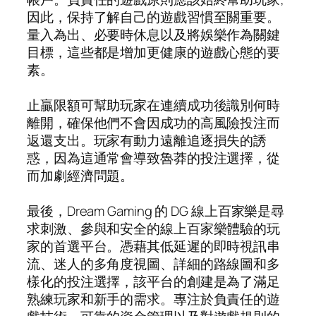
因此，保持了解自己的遊戲習慣至關重要。
量入為出、必要時休息以及將娛樂作為關鍵
目標，這些都是增加更健康的遊戲心態的要
素。
止贏限額可幫助玩家在連續成功後識別何時
離開，確保他們不會因成功的高風險投注而
返還支出。玩家有動力遠離追逐損失的誘
惑，因為這通常會導致魯莽的投注選擇，從
而加劇經濟問題。
最後，Dream Gaming 的 DG 線上百家樂是尋
求刺激、參與和安全的線上百家樂體驗的玩
家的首選平台。憑藉其低延遲的即時視訊串
流、迷人的多角度視圖、詳細的路線圖和多
樣化的投注選擇，該平台的創建是為了滿足
熟練玩家和新手的需求。專注於負責任的遊