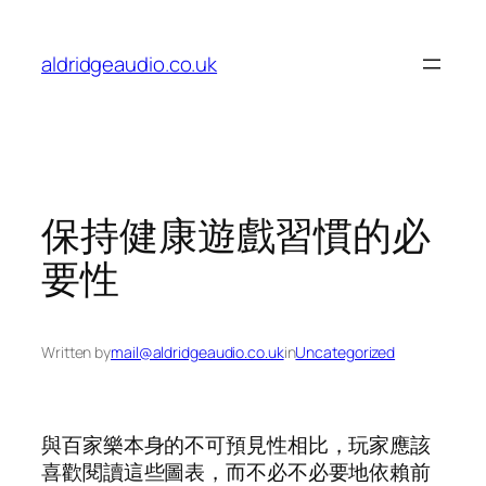
Skip
to
aldridgeaudio.co.uk
content
保持健康遊戲習慣的必
要性
Written by
mail@aldridgeaudio.co.uk
in
Uncategorized
與百家樂本身的不可預見性相比，玩家應該
喜歡閱讀這些圖表，而不必不必要地依賴前