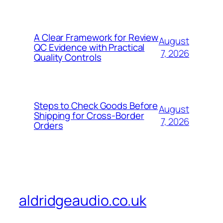
A Clear Framework for Review
August
QC Evidence with Practical
7, 2026
Quality Controls
Steps to Check Goods Before
August
Shipping for Cross-Border
7, 2026
Orders
aldridgeaudio.co.uk