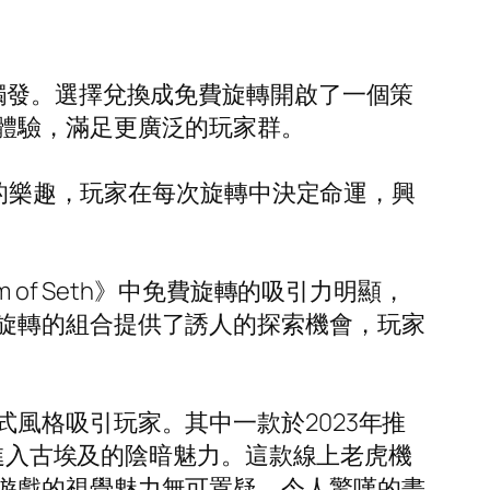
觸發。選擇兌換成免費旋轉開啟了一個策
體驗，滿足更廣泛的玩家群。
外的樂趣，玩家在每次旋轉中決定命運，興
of Seth》中免費旋轉的吸引力明顯，
旋轉的組合提供了誘人的探索機會，玩家
風格吸引玩家。其中一款於2023年推
家進入古埃及的陰暗魅力。這款線上老虎機
遊戲的視覺魅力無可置疑，令人驚嘆的畫