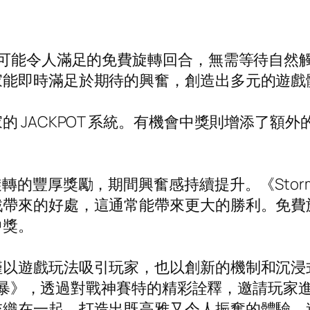
入可能令人滿足的免費旋轉回合，無需等待自然
家能即時滿足於期待的興奮，創造出多元的遊戲
 JACKPOT 系統。有機會中獎則增添了額
的豐厚獎勵，期間興奮感持續提升。《Storm 
戲帶來的好處，這通常能帶來更大的勝利。免費
中獎。
以遊戲玩法吸引玩家，也以創新的機制和沉浸式
賽特風暴》，透過對戰神賽特的精彩詮釋，邀請玩
交織在一起，打造出既高雅又令人振奮的體驗。