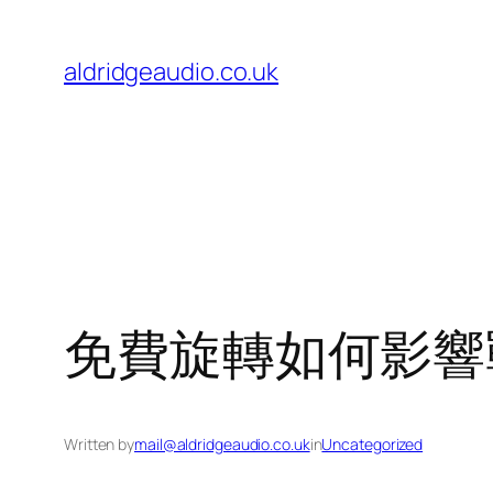
Skip
to
aldridgeaudio.co.uk
content
免費旋轉如何影響
Written by
mail@aldridgeaudio.co.uk
in
Uncategorized