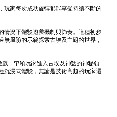
，玩家每次成功旋轉都能享受持續不斷的
的情況下體驗遊戲機制與節奏。這種初步
過無風險的示範探索古埃及主題的世界，
虎機遊戲，帶領玩家進入古埃及神話的神秘領
種沉浸式體驗，無論是技術高超的玩家還