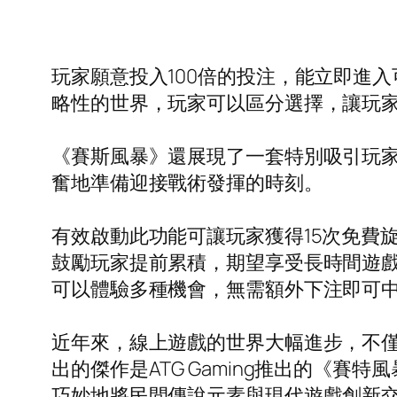
玩家願意投入100倍的投注，能立即進
略性的世界，玩家可以區分選擇，讓玩
《賽斯風暴》還展現了一套特別吸引玩家的
奮地準備迎接戰術發揮的時刻。
有效啟動此功能可讓玩家獲得15次免費旋轉
鼓勵玩家提前累積，期望享受長時間遊
可以體驗多種機會，無需額外下注即可
近年來，線上遊戲的世界大幅進步，不僅
出的傑作是ATG Gaming推出的《
巧妙地將民間傳說元素與現代遊戲創新