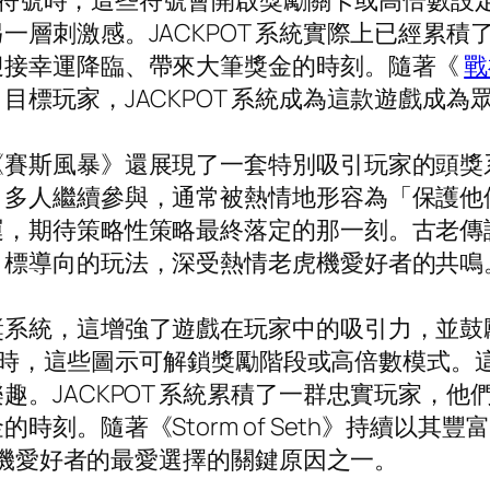
OT 符號時，這些符號會開啟獎勵關卡或高倍數
一層刺激感。JACKPOT 系統實際上已經累
迎接幸運降臨、帶來大筆獎金的時刻。隨著《
戰
目標玩家，JACKPOT 系統成為這款遊戲成
斯風暴》還展現了一套特別吸引玩家的頭獎系統。
引多人繼續參與，通常被熱情地形容為「保護他
運，期待策略性策略最終落定的那一刻。古老傳
目標導向的玩法，深受熱情老虎機愛好者的共鳴
獎系統，這增強了遊戲在玩家中的吸引力，並鼓
 圖示時，這些圖示可解鎖獎勵階段或高倍數模式
趣。JACKPOT 系統累積了一群忠實玩家，
時刻。隨著《Storm of Seth》持續以
老虎機愛好者的最愛選擇的關鍵原因之一。