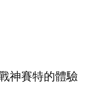
戰神賽特的體驗