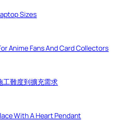
Laptop Sizes
or Anime Fans And Card Collectors
場施工難度到擴充需求
lace With A Heart Pendant