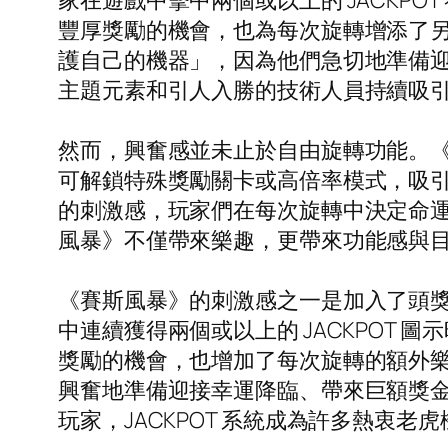
家在遊戲中擊中兩個或以上的 JACKP
豐厚獎勵的機會，也為每次旋轉增添了另
護自己的機器」，因為他們急切地準備
主題元素和引人入勝的技術人員持續吸引
然而，興奮感並未止於自由旋轉功能。《賽
可解鎖特殊獎勵關卡或高倍率模式，吸
的刺激感，玩家們在每次旋轉中決定命
風暴》不僅帶來樂趣，更帶來功能感與
《賽斯風暴》的刺激感之一是加入了頭
中連續獲得兩個或以上的 JACKPOT
獎勵的機會，也增加了每次旋轉的額外樂
興奮地準備迎接幸運降臨、帶來巨額獎金的
玩家，JACKPOT 系統成為許多熱衷