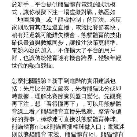
於新手，平台提供熊貓體育電競的試玩模
式，讓你模擬下注一場虛擬對戰，熟悉如
「地圖勝負」或「龍魂控制」的玩法。老玩
家則欣賞其低延遲直播，電競比賽節奏快，
稍有延遲就可能錯失機會，熊貓體育的技術
確保畫質與數據同步，讓投注決策更精準。
電競內容的加入，不僅擴大了平台的用戶
群，也讓傳統體育迷有機會跨界，體驗年輕
世代的熱血競技。
怎麼把關體驗？新手到進階的實用建議包
括：先用比分建立節奏，先看熊猫比分或即
時數據，理解比賽節奏與盤口變化。先觀賽
再下注，想「看得懂再下」，可以用熊貓體
育線上看／熊貓體育直播先觀察。釐清你偏
好的賽事，棒球迷可直接以熊貓體育棒球、
熊貓體育mlb或熊貓直播棒球做入口；電競迷
則以熊貓體育 電競、熊貓體育 lol、熊貓體育