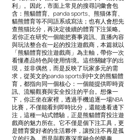
利」。因此，市面上常見的搜尋詞彙會包
含：熊貓體育、panda sports、熊猫体育、
貓熊體育等不同語系或寫法；也有人會想先
查熊猫比分，再決定後續的體育下注策略。
若你正在研究一個能把賽事資訊、直播內容
與玩法整合在一起的投注遊戲商，本篇就以
「熊貓體育投注遊戲商」為主軸，帶你一次
看懂產品特色與使用情境。這些關鍵字的出
現，並非偶然，而是反映了玩家多元的需
求，從英文的panda sports到中文的熊貓體
育，都指向同一個核心：一個能提供即時資
訊、流暢觀賽與安全投注的平台。想像一
下，你正坐在家裡，透過手機追逐一場NBA
比賽，不僅能看到即時比分，還能邊看邊下
注，這種一站式體驗，正是熊貓體育投注遊
戲商的魅力所在。它不僅是個下注工具，更
是體育愛好者的生活夥伴，讓投注不再是孤
立的行為，而是與觀賽深度融合的樂趣。