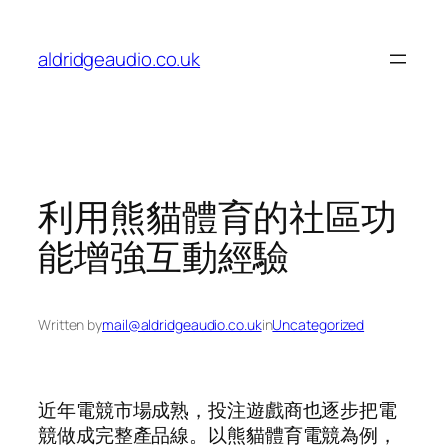
Skip
to
aldridgeaudio.co.uk
content
利用熊貓體育的社區功
能增強互動經驗
Written by
mail@aldridgeaudio.co.uk
in
Uncategorized
近年電競市場成熟，投注遊戲商也逐步把電
競做成完整產品線。以熊貓體育電競為例，