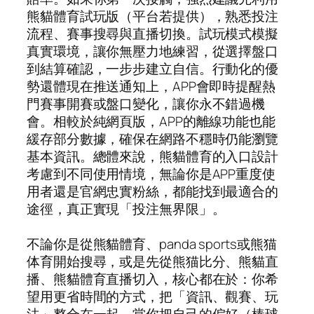
熊貓體育試玩版（平台若提供），熟悉投注
流程、賽事搜尋與直播切換。試玩模式模擬
真實環境，讓你無壓力地練習，從選擇盤口
到結算確認，一步步建立自信。行動化的優
勢還體現在推送通知上，APP會即時提醒熱
門賽事開賽或盤口變化，讓你永不錯過機
會。相較於純網頁版，APP的離線功能也能
緩存部分數據，確保在網路不穩時仍能瀏覽
基本資訊。總體來說，熊貓體育的入口設計
考慮到不同使用情境，無論你是APP重度使
用者還是官網忠實粉絲，都能找到最適合的
途徑，真正實現「投注無界限」。
不論你是從熊貓體育、panda sports或熊猫
体育開始搜尋，或是先從熊猫比分、熊貓直
播、熊貓體育直播切入，核心都在於：你希
望用更省時間的方式，把「資訊、觀賽、玩
法」整合在一起。當你把自己的偏好（棒球