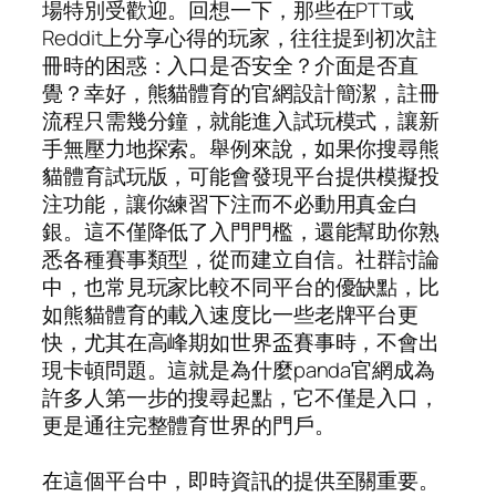
場特別受歡迎。回想一下，那些在PTT或
Reddit上分享心得的玩家，往往提到初次註
冊時的困惑：入口是否安全？介面是否直
覺？幸好，熊貓體育的官網設計簡潔，註冊
流程只需幾分鐘，就能進入試玩模式，讓新
手無壓力地探索。舉例來說，如果你搜尋熊
貓體育試玩版，可能會發現平台提供模擬投
注功能，讓你練習下注而不必動用真金白
銀。這不僅降低了入門門檻，還能幫助你熟
悉各種賽事類型，從而建立自信。社群討論
中，也常見玩家比較不同平台的優缺點，比
如熊貓體育的載入速度比一些老牌平台更
快，尤其在高峰期如世界盃賽事時，不會出
現卡頓問題。這就是為什麼panda官網成為
許多人第一步的搜尋起點，它不僅是入口，
更是通往完整體育世界的門戶。
在這個平台中，即時資訊的提供至關重要。