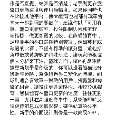
作是否直覺、結算是否清楚；老手則更在意
盤口更新速度與使用順暢度。如果你同時也
在比較其他平台，像db體育也是部分玩家會
拿來一起對照的關鍵字；建議你以「可用賽
事、盤口更新頻率、投注限制與帳務流程」
等指標，做更客觀的比較。在熊貓體育中，
足球賽事的盤口選擇特別豐富，例如英超或
歐冠的比賽，不僅有標準的讓分盤，還包括
角球數或黃牌數的特殊玩法，讓玩家能根據
個人分析來下注。籃球方面，NBA的即時數
據更新幾乎是秒級的，你可以邊看熊猫比分
邊調整策略，避免錯過盤口變化的時機。網
球則適合喜歡單一對戰的用戶，獨贏盤和總
盤的組合，讓投注更具策略性。相較於db體
育，熊貓體育在盤口更新的速度上往往更勝
一籌，尤其在高強度賽事中，系統能即時反
映傷停消息或天氣影響，確保結算的公平
性。新手的介面設計則像是一款簡易APP，