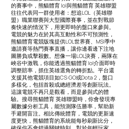
的賽事中，熊貓體育 lol與熊貓體育 英雄聯盟
往往代表同一群使用者：想追LOL（英雄聯
盟）職業聯賽與大型國際賽事，並在對戰節
奏快速的情況下，用更即時的盤口來參與。
電競的魅力在於其高互動性和不可預測性，
熊貓體育電競版塊提供LOL世界賽、MSI季中
邀請賽等熱門賽事直播，讓你邊看邊下注地
圖勝負或擊殺數。想像一場LOL決賽，兩隊在
峽谷中激戰，你能透過熊貓體育 lol介面即時
調整賠率，抓住英雄選角的轉折點。平台還
支援其他電競項目如CS:GO或Dota 2，盤口
多樣化，包括首殺或總經濟差等創新玩法。
這讓電競不再只是觀看，而是參與式的體
驗。搜尋熊貓體育 英雄聯盟時，你會發現專
屬數據分析工具，能預測隊伍勝率，幫助新
手避開盲注。相比傳統體育，電競的更新速
度更快，熊貓體育的系統能每秒刷新比分，
確保你不會錯過關鍵時刻。對於年輕玩家，