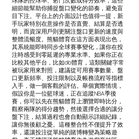
球隊的控球率、射門次數或得分效率，這些
細節能幫助你捕捉盤口變化的節奏，避免盲
目下注。平台上的介面設計也值得一提，新
手玩家特別在意操作是否直覺、結算是否透
明，而資深用戶則更關注盤口更新的速度與
整體流暢度。熊貓體育在這方面表現出色，
其系統能即時同步全球賽事變化，讓你在投
注時感受到零延遲的專業水準。如果你正在
比較其他平台，比如db體育，這類關鍵字常
被玩家用來對照，建議從可用賽事數量、盤
口更新頻率、投注限制以及帳務流程等指標
入手，做一個客觀的評估。舉個實際情境，
假設你是一位籃球迷，正在追蹤NBA季後
賽，你可以先在熊貓體育上瀏覽即時比分，
觀察兩隊的得分趨勢，然後選擇合適的讓分
盤下注，結算過程也會自動顯示詳細紀錄，
讓你無後顧之憂。這種整合性不僅提升了效
率，還讓投注從單純的賭博轉變為策略遊