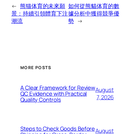
←
熊猫体育的未來願
如何從熊貓体育的數
景：持續引領體育下注
據分析中獲得競爭優
潮流
勢
→
MORE POSTS
A Clear Framework for Review
August
QC Evidence with Practical
7, 2026
Quality Controls
Steps to Check Goods Before
August