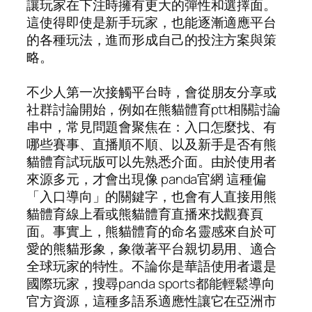
讓玩家在下注時擁有更大的彈性和選擇面。
這使得即使是新手玩家，也能逐漸適應平台
的各種玩法，進而形成自己的投注方案與策
略。
不少人第一次接觸平台時，會從朋友分享或
社群討論開始，例如在熊貓體育ptt相關討論
串中，常見問題會聚焦在：入口怎麼找、有
哪些賽事、直播順不順、以及新手是否有熊
貓體育試玩版可以先熟悉介面。由於使用者
來源多元，才會出現像 panda官網 這種偏
「入口導向」的關鍵字，也會有人直接用熊
貓體育線上看或熊貓體育直播來找觀賽頁
面。事實上，熊貓體育的命名靈感來自於可
愛的熊貓形象，象徵著平台親切易用、適合
全球玩家的特性。不論你是華語使用者還是
國際玩家，搜尋panda sports都能輕鬆導向
官方資源，這種多語系適應性讓它在亞洲市