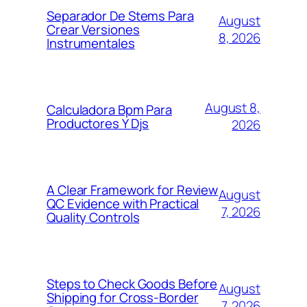
Separador De Stems Para
August
Crear Versiones
8, 2026
Instrumentales
August 8,
Calculadora Bpm Para
Productores Y Djs
2026
A Clear Framework for Review
August
QC Evidence with Practical
7, 2026
Quality Controls
Steps to Check Goods Before
August
Shipping for Cross-Border
7, 2026