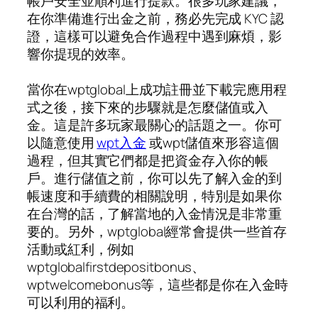
帳戶安全並順利進行提款。很多玩家建議，
在你準備進行出金之前，務必先完成 KYC 認
證，這樣可以避免合作過程中遇到麻煩，影
響你提現的效率。
當你在wptglobal上成功註冊並下載完應用程
式之後，接下來的步驟就是怎麼儲值或入
金。這是許多玩家最關心的話題之一。你可
以隨意使用
wpt入金
或wpt儲值來形容這個
過程，但其實它們都是把資金存入你的帳
戶。進行儲值之前，你可以先了解入金的到
帳速度和手續費的相關說明，特別是如果你
在台灣的話，了解當地的入金情況是非常重
要的。另外，wptglobal經常會提供一些首存
活動或紅利，例如
wptglobalfirstdepositbonus、
wptwelcomebonus等，這些都是你在入金時
可以利用的福利。