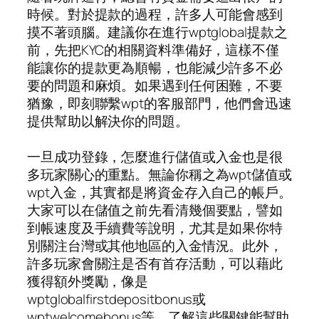
時候。對於提款的過程，許多人可能會感到
摸不著頭腦。建議你在進行wptglobal提款之
前，先把KYC的相關資料準備好，這樣不僅
能讓你的提款更為順暢，也能減少許多不必
要的問題和麻煩。如果遇到任何困難，不要
猶豫，即刻聯繫wpt的客服部門，他們會迅速
提供幫助以解決你的問題。
一旦成功登錄，怎麼進行儲值或入金也是很
多玩家關心的重點。無論你稱之為wpt儲值或
wpt入金，其實都是將資金存入自己的帳戶。
大家可以在儲值之前先看清幾個要點，譬如
到帳速度及手續費等說明，尤其是如果你特
別關注台灣或其他地區的入金情況。此外，
許多玩家會關注是否有首存活動，可以藉此
獲得額外獎勵，像是
wptglobalfirstdepositbonus或
wptwelcomebonus等。了解這些關鍵能幫助