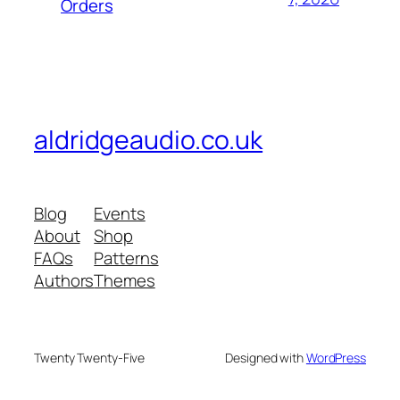
Orders
aldridgeaudio.co.uk
Blog
Events
About
Shop
FAQs
Patterns
Authors
Themes
Twenty Twenty-Five
Designed with
WordPress