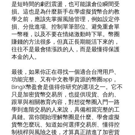
是短時間的劇烈震盪，也可能讓倉位瞬間受
損。這也是為什麼新手在學虛擬貨幣合約教
學之前，應該先掌握風險管理，例如設定停
損、分批進場、控制單筆部位、避免重倉單
一幣種，以及不要在情緒激動時下單。幣圈
賺錢的方法很多，但真正長期能活下來的，
往往不是最會猜漲跌的人，而是最懂得保護
本金的人。
最後，如果你正在尋找一個適合台灣用戶、
功能完整、又有中文教學資源的幣圈app，
BingX幣盈會是值得你研究的選項之一。它不
只是加密貨幣交易所，也提供現貨、合約、
跟單與相關教育內容，對想從幣圈入門一路
學到進階交易的人來說，具備相當完整的工
具鏈。當你開始理解幣圈是什麼、學會虛擬
貨幣怎麼玩、知道如何選擇交易所、懂得控
制槓桿與風險之後，才算真正踏進了加密貨