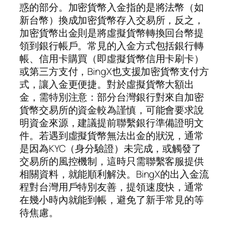
惑的部分。加密貨幣入金指的是將法幣（如
新台幣）換成加密貨幣存入交易所，反之，
加密貨幣出金則是將虛擬貨幣轉換回台幣提
領到銀行帳戶。常見的入金方式包括銀行轉
帳、信用卡購買（即虛擬貨幣信用卡刷卡）
或第三方支付，BingX也支援加密貨幣支付方
式，讓入金更便捷。對於虛擬貨幣大額出
金，需特別注意：部分台灣銀行對來自加密
貨幣交易所的資金較為謹慎，可能會要求說
明資金來源，建議提前聯繫銀行準備證明文
件。若遇到虛擬貨幣無法出金的狀況，通常
是因為KYC（身分驗證）未完成，或觸發了
交易所的風控機制，這時只需聯繫客服提供
相關資料，就能順利解決。BingX的出入金流
程對台灣用戶特別友善，提領速度快，通常
在幾小時內就能到帳，避免了新手常見的等
待焦慮。