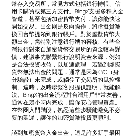
幣存入交易所，常見方式包括銀行轉帳、信
用卡購買或第三方支付。BingX支援多種入金
管道，甚至包括加密貨幣支付，讓你能快速
開始交易。出金則是反向操作，將虛擬貨幣
換回台幣提領到銀行帳戶。對於虛擬貨幣大
額出金，需特別注意銀行端的審核。有些台
灣銀行對來自加密貨幣交易所的資金較為謹
慎，建議事先聯繫銀行說明資金來源，例如
是合法投資收益，以加速處理。若遇到虛擬
貨幣無法出金的問題，通常是因為KYC（身
分驗證）未完成，或觸發了交易所的風控機
制。這時，及時聯繫客服提供證明，就能解
決。BingX的出金流程對台灣用戶非常友善，
通常在幾小時內完成，讓你安心管理資產。
在幣圈入門階段，熟悉這些步驟能避免不必
要的延遲，讓你的加密貨幣投資更順利。
談到加密貨幣入金出金，這是許多新手最困