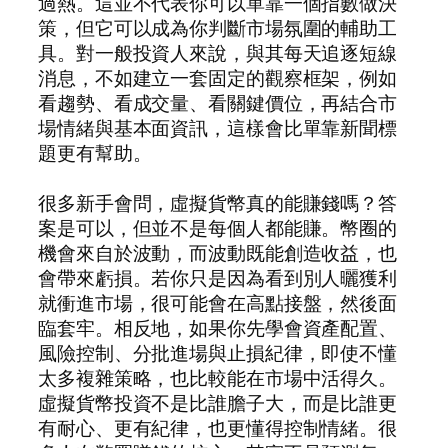
過熱。這並不代表你可以單靠一個指數做決
策，但它可以成為你判斷市場氛圍的輔助工
具。對一般投資人來說，與其每天追逐短線
消息，不如建立一套固定的觀察框架，例如
看趨勢、看成交量、看關鍵價位，再結合市
場情緒與基本面資訊，這樣會比單靠新聞標
題更有幫助。
很多新手會問，虛擬貨幣真的能賺錢嗎？答
案是可以，但並不是每個人都能賺。幣圈的
機會來自於波動，而波動既能創造收益，也
會帶來虧損。若你只是因為看到別人曬獲利
就衝進市場，很可能會在高點接盤，然後面
臨套牢。相反地，如果你先學會資產配置、
風險控制、分批進場與止損紀律，即使不懂
太多複雜策略，也比較能在市場中活得久。
虛擬貨幣投資不是比誰膽子大，而是比誰更
有耐心、更有紀律，也更懂得控制情緒。很