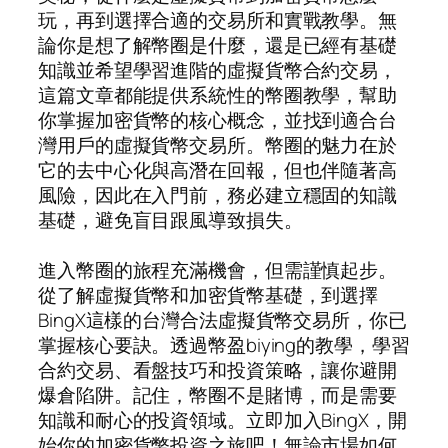
玩，再到選擇合適的交易所和實戰教學。無
論你是想了解幣圈是什麼，還是已經有基礎
知識並希望學習進階的虛擬貨幣合約交易，
這篇文章都能提供系統性的幣圈教學，幫助
你掌握加密貨幣的核心概念，並找到適合台
灣用戶的虛擬貨幣交易所。幣圈的魅力在於
它的去中心化與高潛在回報，但也伴隨著高
風險，因此在入門前，務必建立穩固的知識
基礎，避免盲目跟風導致損失。
進入幣圈的旅程充滿機會，但需謹慎起步。
從了解虛擬貨幣和加密貨幣基礎，到選擇
BingX這樣的台灣合法虛擬貨幣交易所，你已
掌握核心要訣。透過幣盈biying的教學，學習
合約交易、看盤技巧和投資策略，讓你避開
爆倉陷阱。記住，幣圈不是賭博，而是需要
知識和耐心的投資領域。立即加入BingX，開
始你的加密貨幣投資之旅吧！無論市場如何