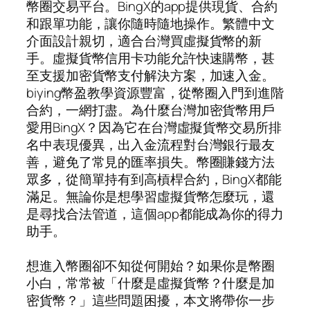
幣圈交易平台。BingX的app提供現貨、合約
和跟單功能，讓你隨時隨地操作。繁體中文
介面設計親切，適合台灣買虛擬貨幣的新
手。虛擬貨幣信用卡功能允許快速購幣，甚
至支援加密貨幣支付解決方案，加速入金。
biying幣盈教學資源豐富，從幣圈入門到進階
合約，一網打盡。為什麼台灣加密貨幣用戶
愛用BingX？因為它在台灣虛擬貨幣交易所排
名中表現優異，出入金流程對台灣銀行最友
善，避免了常見的匯率損失。幣圈賺錢方法
眾多，從簡單持有到高槓桿合約，BingX都能
滿足。無論你是想學習虛擬貨幣怎麼玩，還
是尋找合法管道，這個app都能成為你的得力
助手。
想進入幣圈卻不知從何開始？如果你是幣圈
小白，常常被「什麼是虛擬貨幣？什麼是加
密貨幣？」這些問題困擾，本文將帶你一步