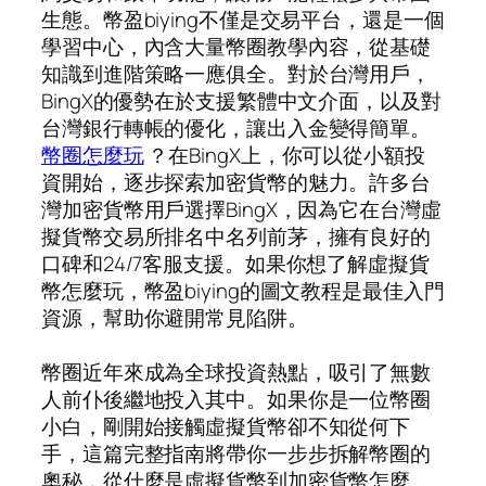
生態。幣盈biying不僅是交易平台，還是一個
學習中心，內含大量幣圈教學內容，從基礎
知識到進階策略一應俱全。對於台灣用戶，
BingX的優勢在於支援繁體中文介面，以及對
台灣銀行轉帳的優化，讓出入金變得簡單。
幣圈怎麼玩
？在BingX上，你可以從小額投
資開始，逐步探索加密貨幣的魅力。許多台
灣加密貨幣用戶選擇BingX，因為它在台灣虛
擬貨幣交易所排名中名列前茅，擁有良好的
口碑和24/7客服支援。如果你想了解虛擬貨
幣怎麼玩，幣盈biying的圖文教程是最佳入門
資源，幫助你避開常見陷阱。
幣圈近年來成為全球投資熱點，吸引了無數
人前仆後繼地投入其中。如果你是一位幣圈
小白，剛開始接觸虛擬貨幣卻不知從何下
手，這篇完整指南將帶你一步步拆解幣圈的
奧秘，從什麼是虛擬貨幣到加密貨幣怎麼