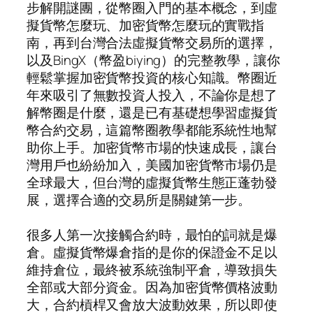
步解開謎團，從幣圈入門的基本概念，到虛
擬貨幣怎麼玩、加密貨幣怎麼玩的實戰指
南，再到台灣合法虛擬貨幣交易所的選擇，
以及BingX（幣盈biying）的完整教學，讓你
輕鬆掌握加密貨幣投資的核心知識。幣圈近
年來吸引了無數投資人投入，不論你是想了
解幣圈是什麼，還是已有基礎想學習虛擬貨
幣合約交易，這篇幣圈教學都能系統性地幫
助你上手。加密貨幣市場的快速成長，讓台
灣用戶也紛紛加入，美國加密貨幣市場仍是
全球最大，但台灣的虛擬貨幣生態正蓬勃發
展，選擇合適的交易所是關鍵第一步。
很多人第一次接觸合約時，最怕的詞就是爆
倉。虛擬貨幣爆倉指的是你的保證金不足以
維持倉位，最終被系統強制平倉，導致損失
全部或大部分資金。因為加密貨幣價格波動
大，合約槓桿又會放大波動效果，所以即使