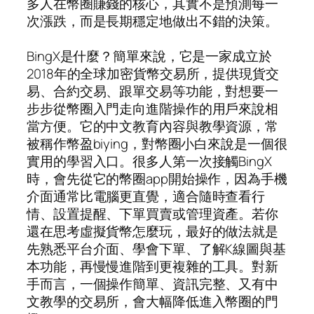
多人在幣圈賺錢的核心，其實不是預測每一
次漲跌，而是長期穩定地做出不錯的決策。
BingX是什麼？簡單來說，它是一家成立於
2018年的全球加密貨幣交易所，提供現貨交
易、合約交易、跟單交易等功能，對想要一
步步從幣圈入門走向進階操作的用戶來說相
當方便。它的中文教育內容與教學資源，常
被稱作幣盈biying，對幣圈小白來說是一個很
實用的學習入口。很多人第一次接觸BingX
時，會先從它的幣圈app開始操作，因為手機
介面通常比電腦更直覺，適合隨時查看行
情、設置提醒、下單買賣或管理資產。若你
還在思考虛擬貨幣怎麼玩，最好的做法就是
先熟悉平台介面、學會下單、了解K線圖與基
本功能，再慢慢進階到更複雜的工具。對新
手而言，一個操作簡單、資訊完整、又有中
文教學的交易所，會大幅降低進入幣圈的門