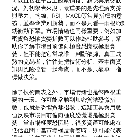
可以直接在平台上觀察價格、趨勢與成交狀
況。對初學者來說，最重要的是先理解支撐
與壓力、均線、RSI、MACD等常見指標的意
義，並學會辨別趨勢，而不是只看一兩根K線
就衝動下單。市場情緒也同樣重要，例如加
密貨幣恐懼貪婪指數可以作為輔助參考，幫
助你了解市場目前偏向極度恐慌或極度貪
婪，但不能把它當成唯一判斷依據。真正成
熟的交易者，往往是把技術分析、基本面資
訊與風險控管一起考慮，而不是只靠單一指
標做決策。
除了技術圖表之外，市場情緒也是幣圈很重
要的一環。你可能常聽到加密貨幣恐慌指
數，也就是恐懼貪婪指數，這類工具會用數
值反映市場目前偏向極度恐慌還是極度貪
婪。當市場極度恐慌時，很多資產可能處在
低估區間；當市場極度貪婪時，則可能代表