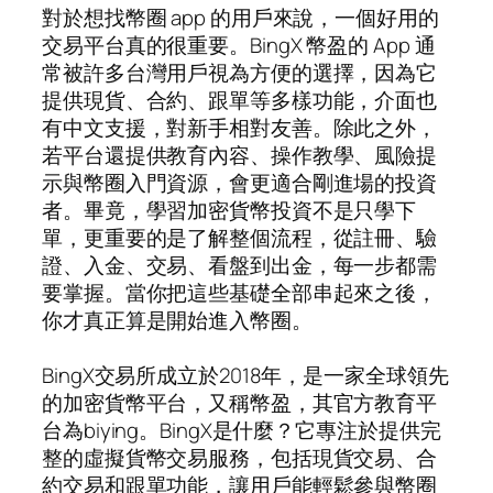
對於想找幣圈 app 的用戶來說，一個好用的
交易平台真的很重要。BingX 幣盈的 App 通
常被許多台灣用戶視為方便的選擇，因為它
提供現貨、合約、跟單等多樣功能，介面也
有中文支援，對新手相對友善。除此之外，
若平台還提供教育內容、操作教學、風險提
示與幣圈入門資源，會更適合剛進場的投資
者。畢竟，學習加密貨幣投資不是只學下
單，更重要的是了解整個流程，從註冊、驗
證、入金、交易、看盤到出金，每一步都需
要掌握。當你把這些基礎全部串起來之後，
你才真正算是開始進入幣圈。
BingX交易所成立於2018年，是一家全球領先
的加密貨幣平台，又稱幣盈，其官方教育平
台為biying。BingX是什麼？它專注於提供完
整的虛擬貨幣交易服務，包括現貨交易、合
約交易和跟單功能，讓用戶能輕鬆參與幣圈