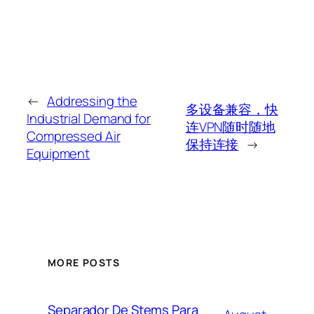
←
Addressing the
多设备兼容，快
Industrial Demand for
连VPN随时随地
Compressed Air
保持连接
→
Equipment
MORE POSTS
Separador De Stems Para