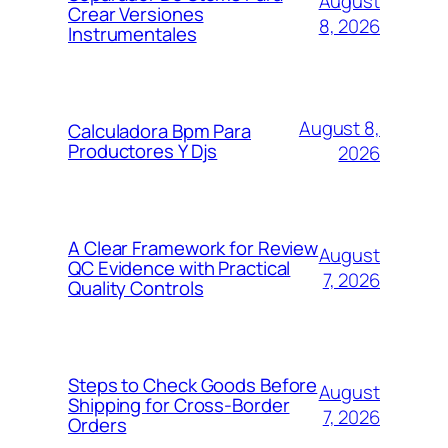
August
Crear Versiones
8, 2026
Instrumentales
August 8,
Calculadora Bpm Para
Productores Y Djs
2026
A Clear Framework for Review
August
QC Evidence with Practical
7, 2026
Quality Controls
Steps to Check Goods Before
August
Shipping for Cross-Border
7, 2026
Orders