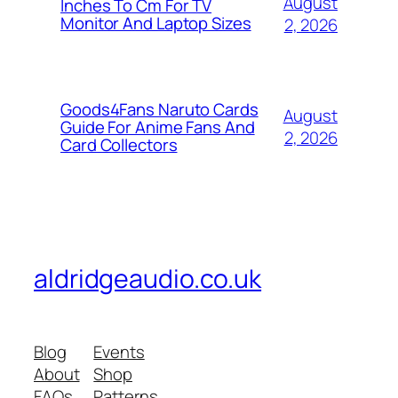
August
Inches To Cm For TV
Monitor And Laptop Sizes
2, 2026
Goods4Fans Naruto Cards
August
Guide For Anime Fans And
2, 2026
Card Collectors
aldridgeaudio.co.uk
Blog
Events
About
Shop
FAQs
Patterns