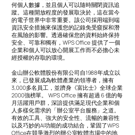
何個人數據，並且個人可以隨時關閉資訊追
蹤。這種開放程度的發展取決於，這在當今
的電子世界中非常重要。該公司採用端到端
資訊安全措施來保護您的記錄免受窺探和潛
在風險的影響。透過確保您的資料始終保持
安全、可靠和獨有，WPS Office 提供了一個
企業和個人可以放心開展工作而不必擔心未
經授權的存取的環境。
金山辦公軟體股份有限公司自1988年成立以
來，已發展成為軟體產業的領導者，擁有
3,000多名員工，並躋身《富比士》全球企業
2000強榜單。 WPS Office 擁有超過 6 億的每
月活躍用戶群，深諳提供滿足現代企業和個
人多樣化需求的「辦公室平台服務」之道。
有效的工具、強大的安全性、流暢的兼容性
以及巧妙的AI功能的成功結合，鞏固了WPS
Office在競爭激烈的辦公室軟體市場中的地