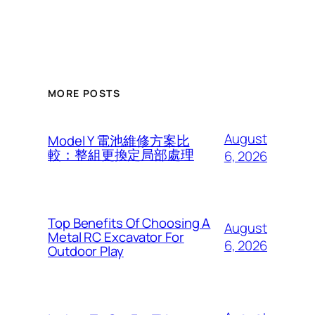
MORE POSTS
August
Model Y 電池維修方案比
較：整組更換定局部處理
6, 2026
Top Benefits Of Choosing A
August
Metal RC Excavator For
6, 2026
Outdoor Play