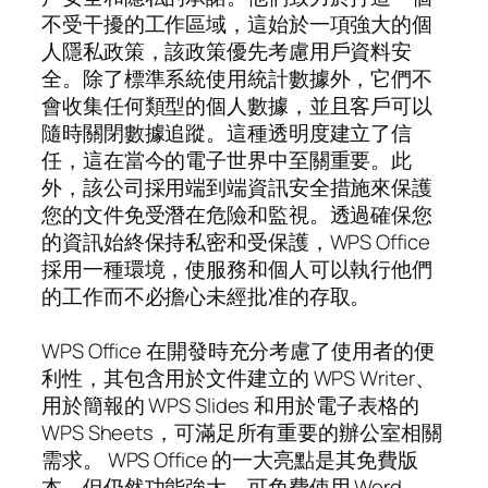
不受干擾的工作區域，這始於一項強大的個
人隱私政策，該政策優先考慮用戶資料安
全。除了標準系統使用統計數據外，它們不
會收集任何類型的個人數據，並且客戶可以
隨時關閉數據追蹤。這種透明度建立了信
任，這在當今的電子世界中至關重要。此
外，該公司採用端到端資訊安全措施來保護
您的文件免受潛在危險和監視。透過確保您
的資訊始終保持私密和受保護，WPS Office
採用一種環境，使服務和個人可以執行他們
的工作而不必擔心未經批准的存取。
WPS Office 在開發時充分考慮了使用者的便
利性，其包含用於文件建立的 WPS Writer、
用於簡報的 WPS Slides 和用於電子表格的
WPS Sheets，可滿足所有重要的辦公室相關
需求。 WPS Office 的一大亮點是其免費版
本，但仍然功能強大，可免費使用 Word、