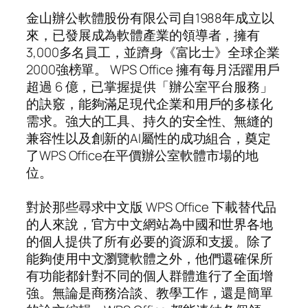
金山辦公軟體股份有限公司自1988年成立以
來，已發展成為軟體產業的領導者，擁有
3,000多名員工，並躋身《富比士》全球企業
2000強榜單。 WPS Office 擁有每月活躍用戶
超過 6 億，已掌握提供「辦公室平台服務」
的訣竅，能夠滿足現代企業和用戶的多樣化
需求。強大的工具、持久的安全性、無縫的
兼容性以及創新的AI屬性的成功組合，奠定
了WPS Office在平價辦公室軟體市場的地
位。
對於那些尋求中文版 WPS Office 下載替代品
的人來說，官方中文網站為中國和世界各地
的個人提供了所有必要的資源和支援。除了
能夠使用中文瀏覽軟體之外，他們還確保所
有功能都針對不同的個人群體進行了全面增
強。無論是商務洽談、教學工作，還是簡單