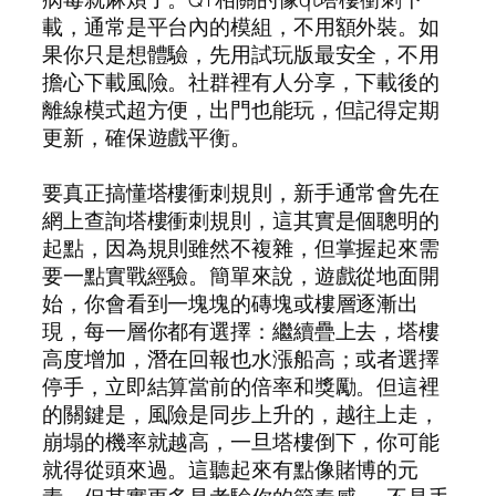
載，通常是平台內的模組，不用額外裝。如
果你只是想體驗，先用試玩版最安全，不用
擔心下載風險。社群裡有人分享，下載後的
離線模式超方便，出門也能玩，但記得定期
更新，確保遊戲平衡。
要真正搞懂塔樓衝刺規則，新手通常會先在
網上查詢塔樓衝刺規則，這其實是個聰明的
起點，因為規則雖然不複雜，但掌握起來需
要一點實戰經驗。簡單來說，遊戲從地面開
始，你會看到一塊塊的磚塊或樓層逐漸出
現，每一層你都有選擇：繼續疊上去，塔樓
高度增加，潛在回報也水漲船高；或者選擇
停手，立即結算當前的倍率和獎勵。但這裡
的關鍵是，風險是同步上升的，越往上走，
崩塌的機率就越高，一旦塔樓倒下，你可能
就得從頭來過。這聽起來有點像賭博的元