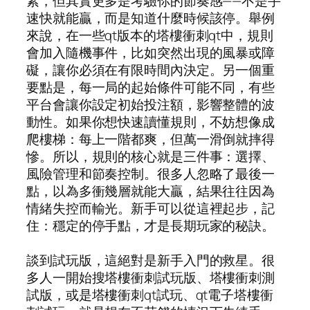
素，但其實更多是考驗你的節奏感——不是手
速快就能贏，而是知道什麼時候該停。舉例
來說，在一些qt版本的塔樓衝刺qt中，規則
會加入隨機事件，比如突然出現的風暴或障
礙，讓你必須在有限時間內決定。另一個重
要點是，每一局的起始條件可能不同，有些
平台會讓你設定初始投注額，影響整體的波
動性。如果你想快速讀懂規則，不妨想像成
爬樓梯：每上一階都爽，但萬一滑倒就摔得
慘。所以，規則的核心就是三件事：選擇、
風險管理和節奏控制。很多人忽略了最後一
點，以為多衝幾層就能大贏，結果往往因為
情緒失控而輸光。新手可以從這裡起步，記
住：穩定的停手點，才是長期玩家的秘訣。
談到試玩版，這絕對是新手入門的救星。很
多人一開始搜塔樓衝刺試玩版、塔樓衝刺測
試版，或是塔樓衝刺qt試玩、qt電子塔樓衝