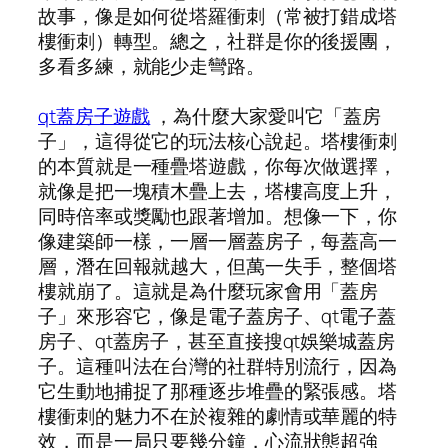
故事，像是如何從塔羅衝刺（常被打錯成塔
樓衝刺）轉型。總之，社群是你的後援團，
多看多練，就能少走彎路。
qt蓋房子遊戲
，為什麼大家愛叫它「蓋房
子」，這得從它的玩法核心說起。塔樓衝刺
的本質就是一種疊塔遊戲，你每次做選擇，
就像是把一塊積木疊上去，塔樓高度上升，
同時倍率或獎勵也跟著增加。想像一下，你
像建築師一樣，一層一層蓋房子，每蓋高一
層，潛在回報就越大，但萬一失手，整個塔
樓就崩了。這就是為什麼玩家會用「蓋房
子」來形容它，像是電子蓋房子、qt電子蓋
房子、qt蓋房子，甚至直接搜qt娛樂城蓋房
子。這種叫法在台灣的社群特別流行，因為
它生動地捕捉了那種逐步堆疊的緊張感。塔
樓衝刺的魅力不在於複雜的劇情或華麗的特
效，而是一局只要幾分鐘，心流狀態超強