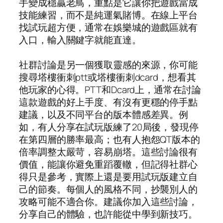
手變成穩贏老鳥，重點是它讓你把遊戲當成
技能練習，而不是純運氣賭博。在線上平台
找試玩超方便，通常在娛樂城的遊戲區就有
入口，輸入關鍵字就能直達。
社群討論是另一個獲取靈感的來源，你可能
搜尋塔樓衝刺ptt或塔樓衝刺dcard，想看其
他玩家的心得。PTT和Dcard上，通常在討論
這款遊戲的好上手度、有沒有更穩的停手點
建議，以及不同平台的版本體感差異。例
如，有人分享在試玩版練了20局後，發現停
在第四層的勝率最高；也有人抱怨QT版本的
倍率調整太嚴苛，容易崩塔。這些討論很有
價值，能讓你避免重蹈覆轍，但記得社群心
得只是參考，實際上還是要用試玩版建立自
己的節奏。每個人的風格不同，抄襲別人的
攻略可能不適合你。建議你加入這些討論，
分享自己的體驗，也許能從中學到新技巧。