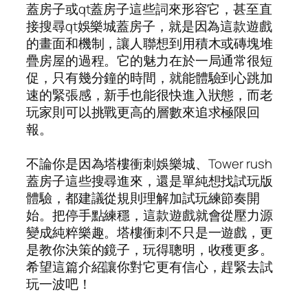
蓋房子或qt蓋房子這些詞來形容它，甚至直
接搜尋qt娛樂城蓋房子，就是因為這款遊戲
的畫面和機制，讓人聯想到用積木或磚塊堆
疊房屋的過程。它的魅力在於一局通常很短
促，只有幾分鐘的時間，就能體驗到心跳加
速的緊張感，新手也能很快進入狀態，而老
玩家則可以挑戰更高的層數來追求極限回
報。
不論你是因為塔樓衝刺娛樂城、Tower rush
蓋房子這些搜尋進來，還是單純想找試玩版
體驗，都建議從規則理解加試玩練節奏開
始。把停手點練穩，這款遊戲就會從壓力源
變成純粹樂趣。塔樓衝刺不只是一遊戲，更
是教你決策的鏡子，玩得聰明，收穫更多。
希望這篇介紹讓你對它更有信心，趕緊去試
玩一波吧！