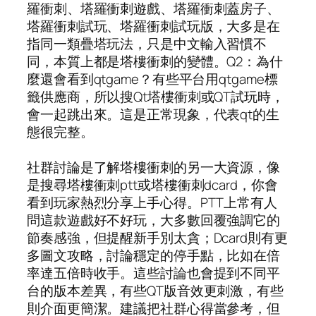
羅衝刺、塔羅衝刺遊戲、塔羅衝刺蓋房子、
塔羅衝刺試玩、塔羅衝刺試玩版，大多是在
指同一類疊塔玩法，只是中文輸入習慣不
同，本質上都是塔樓衝刺的變體。Q2：為什
麼還會看到qtgame？有些平台用qtgame標
籤供應商，所以搜Qt塔樓衝刺或QT試玩時，
會一起跳出來。這是正常現象，代表qt的生
態很完整。
社群討論是了解塔樓衝刺的另一大資源，像
是搜尋塔樓衝刺ptt或塔樓衝刺dcard，你會
看到玩家熱烈分享上手心得。PTT上常有人
問這款遊戲好不好玩，大多數回覆強調它的
節奏感強，但提醒新手別太貪；Dcard則有更
多圖文攻略，討論穩定的停手點，比如在倍
率達五倍時收手。這些討論也會提到不同平
台的版本差異，有些QT版音效更刺激，有些
則介面更簡潔。建議把社群心得當參考，但