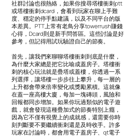
社群討論也很熱絡，如果你搜尋塔樓衝刺ptt
或塔樓衝刺dcard，會看到玩家在聊上手難
度、穩定的停手點建議，以及不同平台的版
本差異。PTT上常有老鳥分享towerrush賺錢
心得，Dcard則是新手問答區。這些討論是好
參考，但記得用試玩驗證自己的節奏。
首先，讓我們來聊聊塔樓衝刺到底是什麼，
為什麼大家總是把它比喻成蓋房子。塔樓衝
刺的核心玩法就是疊塔或蓋樓，你透過一系
列選擇，讓塔樓一步步往上攀升，每一層的
上升都會帶來倍率變化或獎勵累積。這就像
在蓋一座高樓大廈，每加一塊磚頭，風險和
回報都同步增加。如果你玩過類似的電子遊
戲，就會發現這種疊加式的節奏特別上癮，
因為它不僅有視覺上的成就感，還需要你時
刻判斷要不要繼續衝刺還是及時收手。許多
玩家在討論時，都會用電子蓋房子、qt電子