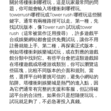
關於塔樓衝刺哪裡玩，這是玩家最常問的問
題，你可能會輸入塔樓衝刺哪裡玩、
towerrush哪裡玩或Tower rush 哪裡玩這些關
鍵字。通常有兩種路徑可以走。第一種，先
找試玩版本，像Tower rush 試玩或tower
rush（這常被當作泛用搜尋），許多遊戲平
台或娛樂網站都會提供免費試玩，讓你不用
註冊就能上手。第二種，再探索正式版本，
例如塔樓衝刺娛樂城試玩，或在對應的遊戲
館分類中找到它。有些平台會把這類遊戲歸
在塔樓遊戲或塔楼游戏類別，你可以瀏覽這
些區塊，比較不同版本的介面和規則。當
然，選擇平台時要挑可信的，避免小網站的
陷阱。塔樓衝刺娛樂城是熱門的進入點，因
為它們通常有完整的支援和客服，但記得確
認平台的合法性。如果你只是想隨便玩玩，
試玩就足夠了，不必急著投入真錢。