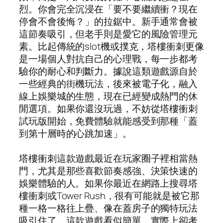
烈。你會完全沉浸在「要不要繼續衝？現在
停會不會後悔？」的拉鋸中。新手通常會被
這節奏吸引，但老手則是愛它的風險管理元
素。比起傳統的slot機或撲克，塔樓衝刺更像
是一場個人對抗自己的心理戰，每一步都考
驗你的耐心和判斷力。據說這類遊戲源自於
一些經典的街機玩法，後來被電子化，融入
線上娛樂城的生態，現在已經變成熱門的休
閒選項。如果你還沒玩過，不妨從塔樓衝刺
試玩版開始，免費體驗就能感受到那種「蓋
到第十層時的心跳加速」。
塔樓衝刺這款遊戲最近在玩家圈子裡相當熱
門，尤其是那些喜歡節奏感強、決策快速的
娛樂體驗的人。如果你最近在網路上搜尋塔
樓衝刺或Tower Rush，很有可能就是被它那
種一格一格往上疊、像在蓋房子的獨特玩法
吸引住了。這款遊戲看似簡單，實際上卻考