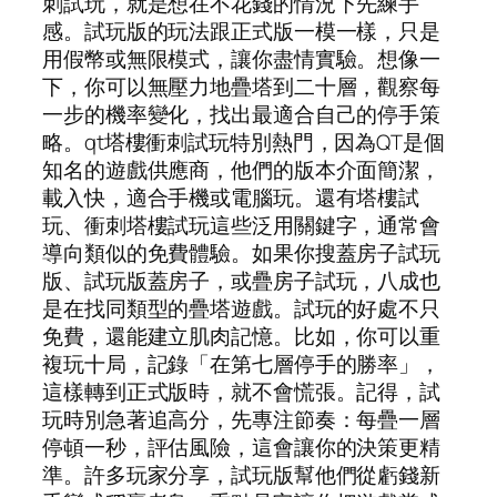
刺試玩，就是想在不花錢的情況下先練手
感。試玩版的玩法跟正式版一模一樣，只是
用假幣或無限模式，讓你盡情實驗。想像一
下，你可以無壓力地疊塔到二十層，觀察每
一步的機率變化，找出最適合自己的停手策
略。qt塔樓衝刺試玩特別熱門，因為QT是個
知名的遊戲供應商，他們的版本介面簡潔，
載入快，適合手機或電腦玩。還有塔樓試
玩、衝刺塔樓試玩這些泛用關鍵字，通常會
導向類似的免費體驗。如果你搜蓋房子試玩
版、試玩版蓋房子，或疊房子試玩，八成也
是在找同類型的疊塔遊戲。試玩的好處不只
免費，還能建立肌肉記憶。比如，你可以重
複玩十局，記錄「在第七層停手的勝率」，
這樣轉到正式版時，就不會慌張。記得，試
玩時別急著追高分，先專注節奏：每疊一層
停頓一秒，評估風險，這會讓你的決策更精
準。許多玩家分享，試玩版幫他們從虧錢新