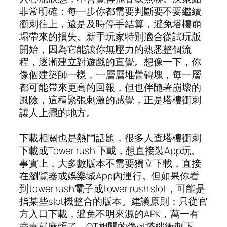
非常明確：每一步你都需要判斷要不要繼續
衝刺往上，還是及時停手結算，避免塔樓崩
塌帶來的損失。新手玩家特別適合從試玩版
開始，因為它能讓你無壓力的熟悉整個流
程，逐漸建立對遊戲的直覺。想像一下，你
像個建築師一樣，一層層堆疊磚塊，每一層
都可能帶來更高的回報，但也伴隨著崩壞的
風險，這種緊張刺激的感覺，正是塔樓衝刺
讓人上癮的地方。
下載相關也是熱門話題，很多人查塔樓衝刺
下載或Tower rush 下載，想直接裝App玩。
事實上，大多數版本不需要獨立下載，直接
在瀏覽器或娛樂城App內運行。但如果你看
到tower rush電子或tower rush slot，可能是
指某些slot機整合的版本。建議原則：只從官
方入口下載，避免不明來源的APK，萬一有
病毒就麻煩了。QT相關的像qt塔樓衝刺下