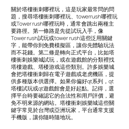
關於塔樓衝刺哪裡玩，這是玩家最常問的問
題，搜尋塔樓衝刺哪裡玩、towerrush哪裡玩
或Tower rush哪裡玩時，通常會跳出兩種主
要路徑。第一條路是先從試玩入手，像
Tower rush試玩或tower rush這些泛用關鍵
字，能帶你到免費模擬區，讓你先體驗玩法
而不花錢。第二條是轉向正式平台，比如塔
樓衝刺娛樂城試玩，或在遊戲館的分類裡找
塔樓遊戲、塔楼游戏這些類別。許多娛樂城
會把塔樓衝刺歸在電子遊戲或老虎機區，提
供多種版本供選擇。如果你偏好qt系列，qt
塔樓試玩或qt遊戲館會是好起點。記得，選
擇平台時要確認它的合法性和用戶評價，避
免不明來源的網站。塔樓衝刺娛樂城這些關
鍵字常見於台灣或亞洲玩家，平台通常支援
手機版，讓你隨時隨地玩。