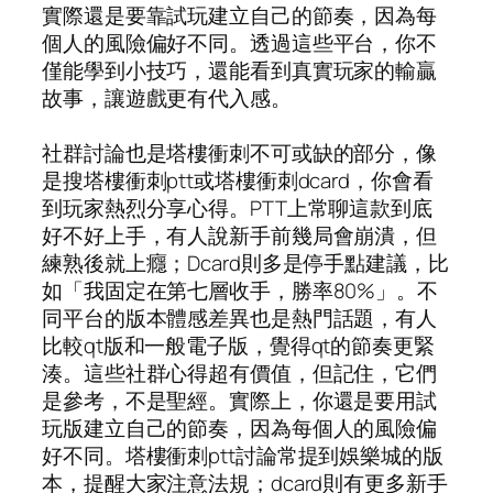
實際還是要靠試玩建立自己的節奏，因為每
個人的風險偏好不同。透過這些平台，你不
僅能學到小技巧，還能看到真實玩家的輸贏
故事，讓遊戲更有代入感。
社群討論也是塔樓衝刺不可或缺的部分，像
是搜塔樓衝刺ptt或塔樓衝刺dcard，你會看
到玩家熱烈分享心得。PTT上常聊這款到底
好不好上手，有人說新手前幾局會崩潰，但
練熟後就上癮；Dcard則多是停手點建議，比
如「我固定在第七層收手，勝率80%」。不
同平台的版本體感差異也是熱門話題，有人
比較qt版和一般電子版，覺得qt的節奏更緊
湊。這些社群心得超有價值，但記住，它們
是參考，不是聖經。實際上，你還是要用試
玩版建立自己的節奏，因為每個人的風險偏
好不同。塔樓衝刺ptt討論常提到娛樂城的版
本，提醒大家注意法規；dcard則有更多新手