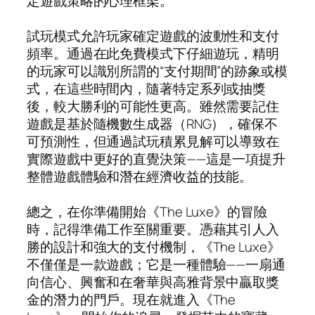
定遊戲策略的心理框架。
試玩模式允許玩家確定遊戲的波動性和支付
頻率。通過在此免費模式下仔細遊玩，精明
的玩家可以識別所謂的“支付期間”的跡象或模
式，在這些時間內，隨著特定系列或抽獎
後，較大勝利的可能性更高。雖然需要記住
遊戲是基於隨機數生成器（RNG），確保不
可預測性，但通過試玩積累見解可以導致在
實際遊戲中更好的直覺決策——這是一項提升
整體遊戲體驗和潛在經濟收益的技能。
總之，在你準備開始《The Luxe》的冒險
時，記得準備工作至關重要。憑藉其引人入
勝的設計和強大的支付機制，《The Luxe》
不僅僅是一款遊戲；它是一種體驗——一扇通
向信心、興奮和在奢華與高雅背景中贏取獎
金的潛力的門戶。現在就進入《The