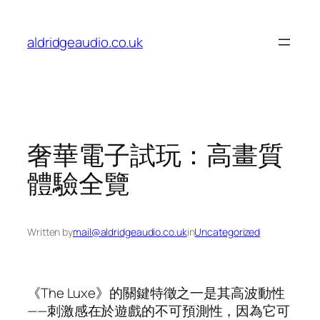
Skip
to
aldridgeaudio.co.uk
content
奢華電子試玩：高畫質
體驗全覽
Written by
mail@aldridgeaudio.co.uk
in
Uncategorized
《The Luxe》的關鍵特徵之一是其高波動性
——刺激感在於遊戲的不可預測性，因為它可