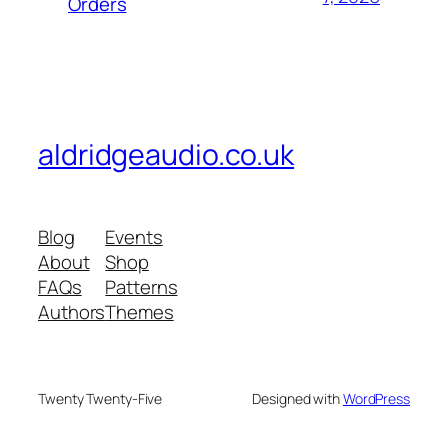
Orders
aldridgeaudio.co.uk
Blog
Events
About
Shop
FAQs
Patterns
Authors
Themes
Twenty Twenty-Five
Designed with
WordPress