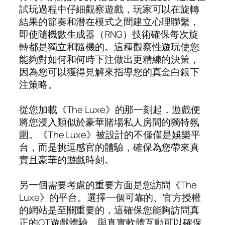
試玩過程中仔細觀察遊戲，玩家可以在旋轉
結果的節奏和潛在模式之間建立心理聯繫，
即使隨機數生成器（RNG）技術確保每次旋
轉都是獨立和隨機的。這種觀察性遊玩使您
能夠對如何和何時下注做出更精練的決策，
因為您可以獲得見解來指導您的真金白銀下
注策略。
從您加載《The Luxe》的那一刻起，遊戲便
將您浸入類似於豪華賭場私人房間的獨特氛
圍。《The Luxe》被設計的不僅僅是娛樂平
台，而是挑逗感官的體驗，確保為您帶來真
實且豪華的遊戲時刻。
另一個需要考慮的重要方面是您訪問《The
Luxe》的平台。選擇一個可靠的、官方授權
的網站是至關重要的，這確保您能夠訪問真
正的QT遊戲體驗。與真實軟體互動可以確保