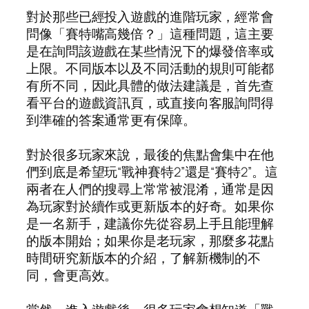
對於那些已經投入遊戲的進階玩家，經常會
問像「賽特嘴高幾倍？」這種問題，這主要
是在詢問該遊戲在某些情況下的爆發倍率或
上限。不同版本以及不同活動的規則可能都
有所不同，因此具體的做法建議是，首先查
看平台的遊戲資訊頁，或直接向客服詢問得
到準確的答案通常更有保障。
對於很多玩家來說，最後的焦點會集中在他
們到底是希望玩“戰神賽特2”還是“賽特2”。這
兩者在人們的搜尋上常常被混淆，通常是因
為玩家對於續作或更新版本的好奇。如果你
是一名新手，建議你先從容易上手且能理解
的版本開始；如果你是老玩家，那麼多花點
時間研究新版本的介紹，了解新機制的不
同，會更高效。