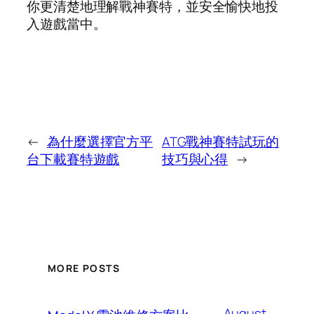
你更清楚地理解戰神賽特，並安全愉快地投
入遊戲當中。
←
為什麼選擇官方平
ATG戰神賽特試玩的
台下載賽特遊戲
技巧與心得
→
MORE POSTS
August