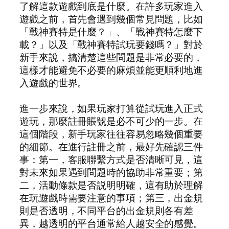
了解這款遊戲到底是什麼。在許多玩家進入
遊戲之前，首先會遇到幾個常見問題，比如
「戰神賽特是什麼？」、「戰神賽特怎麼下
載？」以及「戰神賽特試玩要錢嗎？」對於
新手來說，搞清楚這些問題是非常必要的，
這樣才能避免不必要的麻煩並能更順利地進
入遊戲的世界。
進一步來說，如果玩家打算從試玩進入正式
遊玩，那麼註冊賬號是必不可少的一步。在
這個階段，新手玩家往往容易忽略幾個重要
的細節。在進行註冊之前，最好先確認三件
事：第一，客服聯繫方式是否清晰可見，這
對未來如果遇到問題時的協助非常重要；第
二，活動條款是否説明明確，這有助於理解
在玩遊戲時需要注意的事項；第三，出金規
則是否透明，不同平台的出金規則各有差
異，越透明的平台通常給人越安全的感覺。