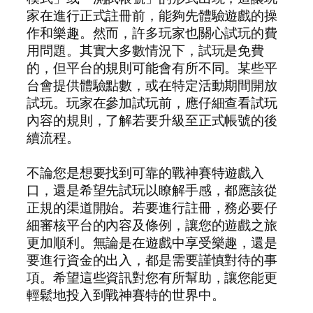
家在進行正式註冊前，能夠先體驗遊戲的操
作和樂趣。然而，許多玩家也關心試玩的費
用問題。其實大多數情況下，試玩是免費
的，但平台的規則可能會有所不同。某些平
台會提供體驗點數，或在特定活動期間開放
試玩。玩家在參加試玩前，應仔細查看試玩
內容的規則，了解若要升級至正式帳號的後
續流程。
不論您是想要找到可靠的戰神賽特遊戲入
口，還是希望先試玩以瞭解手感，都應該從
正規的渠道開始。若要進行註冊，務必要仔
細審核平台的內容及條例，讓您的遊戲之旅
更加順利。無論是在遊戲中享受樂趣，還是
要進行資金的出入，都是需要謹慎對待的事
項。希望這些資訊對您有所幫助，讓您能更
輕鬆地投入到戰神賽特的世界中。