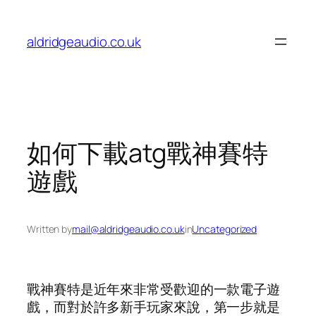
Skip
to
aldridgeaudio.co.uk
content
如何下載atg戰神賽特
遊戲
Written by
mail@aldridgeaudio.co.uk
in
Uncategorized
戰神賽特是近年來非常受歡迎的一款電子遊
戲，而對於許多新手玩家來說，第一步就是