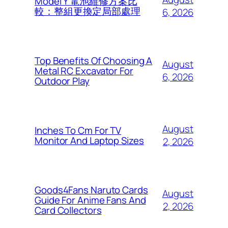
Model Y 電池維修方案比
較：整組更換定局部處理
6, 2026
Top Benefits Of Choosing A
August
Metal RC Excavator For
6, 2026
Outdoor Play
August
Inches To Cm For TV
Monitor And Laptop Sizes
2, 2026
Goods4Fans Naruto Cards
August
Guide For Anime Fans And
2, 2026
Card Collectors