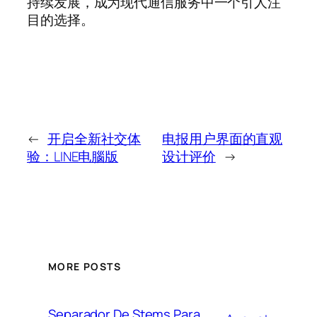
持续发展，成为现代通信服务中一个引人注
目的选择。
←
开启全新社交体
电报用户界面的直观
验：LINE电腦版
设计评价
→
MORE POSTS
Separador De Stems Para