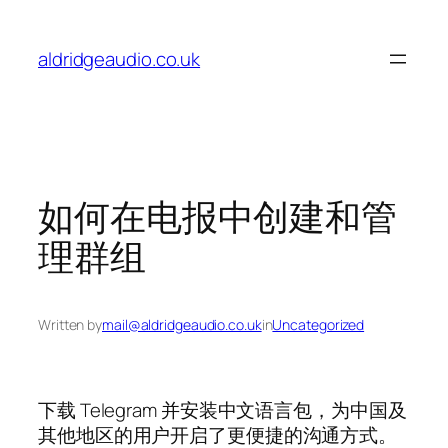
Skip
to
aldridgeaudio.co.uk
content
如何在电报中创建和管
理群组
Written by
mail@aldridgeaudio.co.uk
in
Uncategorized
下载 Telegram 并安装中文语言包，为中国及
其他地区的用户开启了更便捷的沟通方式。