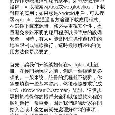
的操作系統選擇相應的版本。如果您使用iOS
設備，可以搜索wptios或wptglobalios，下載
對應的應用；如果您是Android用戶，可以搜
尋wptapk，並通過官方途徑下載應用程式。
在選擇下載來源時，務必要重視安全性，盡
量避免來路不明的應用程序以保障您的設備
安全。同時，有人可能會關注操作過程中的
地區限制或連線執行，這時候瞭解VPN的使
用方法也是必要的。
首先，讓我們來談談如何在wptglobal上註
冊。在你開始玩牌之前，創建一個帳號是必
須的。一般來說，註冊的流程並不複雜，你
需要填寫一些基本資訊，然後根據要求完成
KYC（Know Your Customer）認證。這個步
驟對於確保你的帳戶安全和以後提款流程的
順利進行非常重要，因此我們建議玩家在開
始入金或出金之前就先處理好KYC的事項，