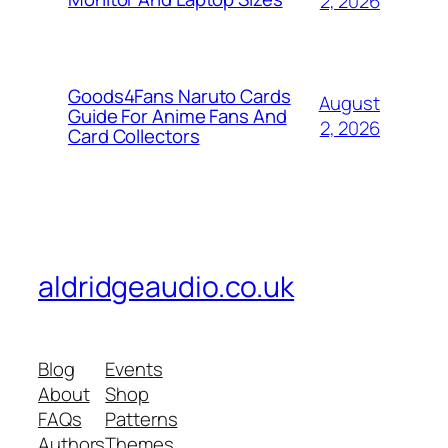
2, 2026
Goods4Fans Naruto Cards
August
Guide For Anime Fans And
2, 2026
Card Collectors
aldridgeaudio.co.uk
Blog
Events
About
Shop
FAQs
Patterns
Authors
Themes