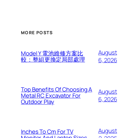
MORE POSTS
August
Model Y 電池維修方案比
較：整組更換定局部處理
6, 2026
Top Benefits Of Choosing A
August
Metal RC Excavator For
6, 2026
Outdoor Play
August
Inches To Cm For TV
Monitor And Laptop Sizes