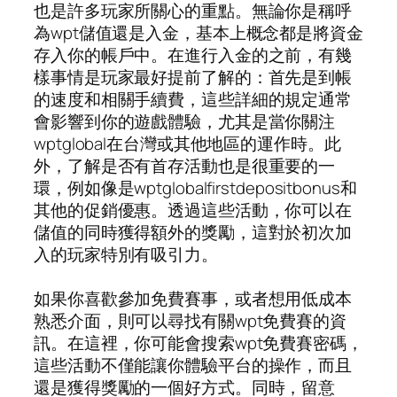
也是許多玩家所關心的重點。無論你是稱呼
為wpt儲值還是入金，基本上概念都是將資金
存入你的帳戶中。在進行入金的之前，有幾
樣事情是玩家最好提前了解的：首先是到帳
的速度和相關手續費，這些詳細的規定通常
會影響到你的遊戲體驗，尤其是當你關注
wptglobal在台灣或其他地區的運作時。此
外，了解是否有首存活動也是很重要的一
環，例如像是wptglobalfirstdepositbonus和
其他的促銷優惠。透過這些活動，你可以在
儲值的同時獲得額外的獎勵，這對於初次加
入的玩家特別有吸引力。
如果你喜歡參加免費賽事，或者想用低成本
熟悉介面，則可以尋找有關wpt免費賽的資
訊。在這裡，你可能會搜索wpt免費賽密碼，
這些活動不僅能讓你體驗平台的操作，而且
還是獲得獎勵的一個好方式。同時，留意