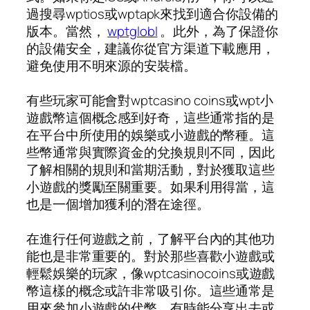
過搜尋wptios或wptapk來找到適合你設備的
版本。當然，
wptglobl
。此外，為了保證你
的設備安全，建議你從官方渠道下載應用，
避免使用不明來源的安裝檔。
有些玩家可能會對wptcasino coins或wpt小
遊戲幣這個概念感到好奇，這些通常指的是
在平台中所使用的娛樂或小遊戲的幣種。這
些幣通常與實際資金的兌換規則不同，因此
了解相關的規則和當期活動，對於獲取這些
小遊戲的獎勵至關重要。如果利用得當，這
也是一個增加獲利的潛在途徑。
在進行任何遊戲之前，了解平台內的其他功
能也是非常重要的。對於那些喜歡小遊戲或
輕鬆娛樂的玩家，像wptcasinocoins或遊戲
幣這樣的概念或許非常吸引你。這些通常是
用來參加小遊戲的代幣，有時能分享出去或