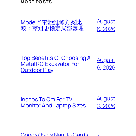
MORE POSTS
August
Model Y 電池維修方案比
較：整組更換定局部處理
6, 2026
Top Benefits Of Choosing A
August
Metal RC Excavator For
6, 2026
Outdoor Play
August
Inches To Cm For TV
Monitor And Laptop Sizes
2, 2026
Goods4Fans Naruto Cards