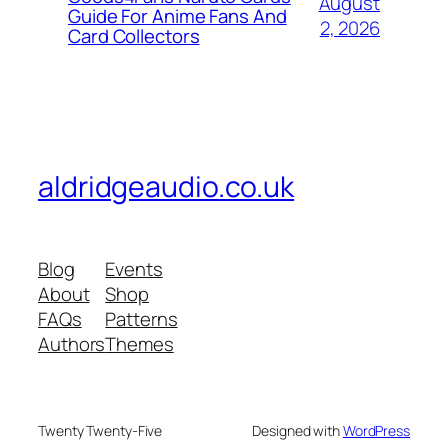
August
Guide For Anime Fans And
2, 2026
Card Collectors
aldridgeaudio.co.uk
Blog
Events
About
Shop
FAQs
Patterns
Authors
Themes
Twenty Twenty-Five
Designed with
WordPress