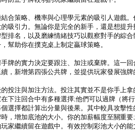
種結合策略、機率與心理學元素的吸引人遊戲。
大的吸引力。無論你是完全的新手，還是想提升
牌型排名，以及磨練情緒技巧以觀察對手的綜合
子，幫助你在撲克桌上制定贏球策略。
據手牌的實力決定要跟注、加注或棄牌。這一回
延續，新增第四張公共牌，並提供玩家發展強牌
的投注與加注方法。投注其實並不是你手上拿
在下注回合中有多種選擇;他們可以過牌（將
每個選擇都計算出分量與後果。其中較具攻擊性
時，增加底池的大小。你的加薪幅度至關重要
的玩家繼續留在遊戲中。有效控制彩池大小的能