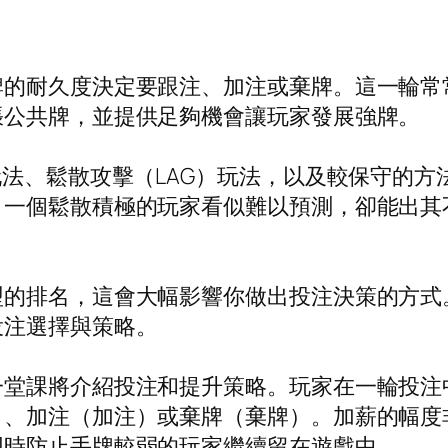
牌的耐久度決定要跟注、加注或棄牌。這一輪常
張公共牌，並提供足夠機會讓玩家發展強牌。
玩法、鬆散攻擊（LAG）玩法，以及較保守的
，一個鬆散積極的玩家看似難以預測，卻能出其
型的排名，這會大幅影響你做出投注決策的方式
投注選擇與策略。
堂課將介紹投注和提升策略。玩家在一輪投注
、加注（加注）或棄牌（棄牌）。加薪的幅度
同時防止手牌較弱的玩家繼續留在遊戲中。