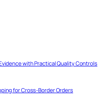
vidence with Practical Quality Controls
ping for Cross-Border Orders