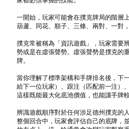
家都必須掌握的技能。
一開始，玩家可能會在撲克牌局的階層
葫蘆、同花、順子、三條、兩對、一對
撲克常被稱為「資訊遊戲」，玩家需要
勢或是在虛張聲勢。虛張聲勢是撲克的
牌。
當你理解了標準架構和手牌排名後，下一
給下一位玩家）、跟注（匹配前一注）、
這樣既能最大化底池價值，也能讓手牌
辨識遊戲順序對於任何涉足德州撲克的
整個回合中，玩家會評估自己的底牌，