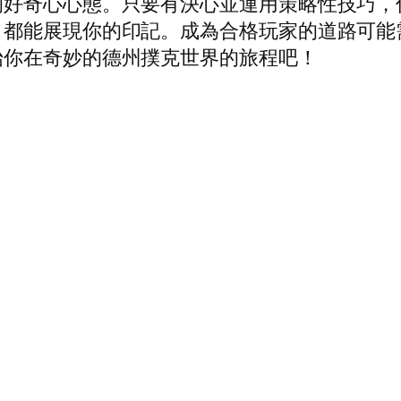
的好奇心心態。只要有決心並運用策略性技巧，
，都能展現你的印記。成為合格玩家的道路可能
始你在奇妙的德州撲克世界的旅程吧！