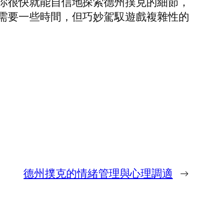
你很快就能自信地探索德州撲克的細節，
需要一些時間，但巧妙駕馭遊戲複雜性的
德州撲克的情緒管理與心理調適
→