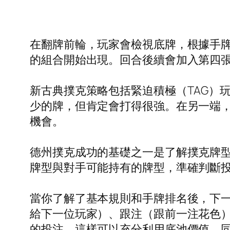
在翻牌前輪，玩家會檢視底牌，根據手
的組合開始出現。回合後續會加入第四
新古典撲克策略包括緊迫積極（TAG）
少的牌，但肯定會打得很強。在另一端
機會。
德州撲克成功的基礎之一是了解撲克牌
牌型與對手可能持有的牌型，準確判斷
當你了解了基本規則和手牌排名後，下一
給下一位玩家）、跟注（跟前一注花色）
的投注，這樣可以充分利用底池價值，