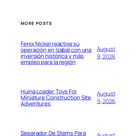
MORE POSTS
Fenix Nickel reactiva su
August
operación en Izabal con una
inversión histórica y más
9, 2026
empleo para la región
Huina Loader Toys For
August
Miniature Construction Site
9, 2026
Adventures
Separador De Stems Para
August