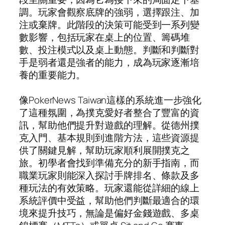
調。玩家會觀察底牌的強弱，選擇跟注、加
注或棄牌。此階段的決策可能受到一系列變
數影響，包括玩家在桌上的位置、籌碼堆
數、投注模式以及桌上動態。判斷和判斷對
手是弱者還是強者的能力，成為玩家逐漸培
養的重要能力。
像PokerNews Taiwan這樣的系統進一步強化
了這種氛圍，為撲克愛好者整合了豐富的資
訊，幫助他們提升對遊戲的理解。從德州撲
克入門、基本規則到進階方法，這些資源提
供了關鍵見解，幫助玩家順利展開撲克之
旅。初學者會找到準備充分的新手指南，而
職業玩家則能深入探討手牌排名、條款及多
種玩法的有效策略。玩家還能從詳細的線上
系統評價中受益，幫助他們判斷最適合的環
境來提升技巧，無論是偏好金錢遊戲、多桌