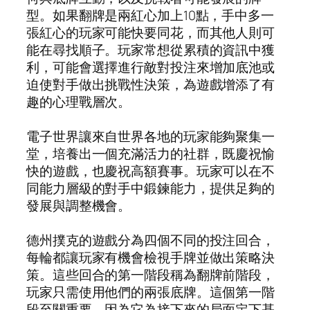
型。如果翻牌是兩紅心加上10點，手中多一
張紅心的玩家可能快要同花，而其他人則可
能在尋找順子。玩家常想從累積的資訊中獲
利，可能會選擇進行敵對投注來增加底池或
迫使對手做出挑戰性決策，為遊戲增添了有
趣的心理戰層次。
電子世界讓來自世界各地的玩家能夠聚集一
堂，培養出一個充滿活力的社群，既慶祝愉
快的遊戲，也慶祝高額賽事。玩家可以在不
同能力層級的對手中鍛鍊能力，提供足夠的
發展與調整機會。
德州撲克的遊戲分為四個不同的投注回合，
每輪都讓玩家有機會檢視手牌並做出策略決
策。這些回合的第一階段稱為翻牌前階段，
玩家只需使用他們的兩張底牌。這個第一階
段至關重要，因為它為接下來的局面定下基