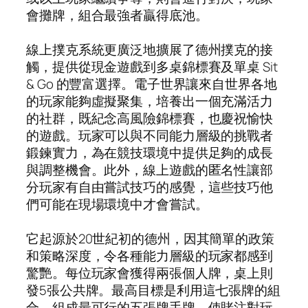
會攤牌，組合最強者贏得底池。
線上撲克系統更廣泛地擴展了德州撲克的接
觸，提供從現金遊戲到多桌錦標賽及單桌 Sit
& Go 的豐富選擇。電子世界讓來自世界各地
的玩家能夠虛擬聚集，培養出一個充滿活力
的社群，既紀念高風險錦標賽，也慶祝愉快
的遊戲。玩家可以與不同能力層級的挑戰者
鍛鍊實力，為在競技環境中提供足夠的成長
與調整機會。此外，線上遊戲的匿名性讓部
分玩家有自由嘗試技巧的感覺，這些技巧他
們可能在現場環境中才會嘗試。
它起源於20世紀初的德州，因其簡單的政策
和策略深度，令各種能力層級的玩家都感到
驚艷。每位玩家會獲得兩張個人牌，桌上則
發5張公共牌。最高目標是利用這七張牌的組
合，組成最可行的五張牌手牌，使賭注對玩