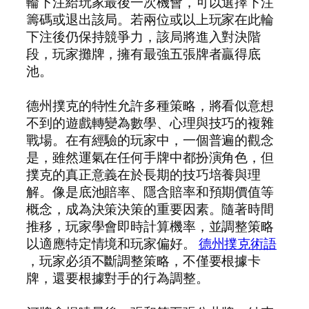
輪下注給玩家最後一次機會，可以選擇下注
籌碼或退出該局。若兩位或以上玩家在此輪
下注後仍保持競爭力，該局將進入對決階
段，玩家攤牌，擁有最強五張牌者贏得底
池。
德州撲克的特性允許多種策略，將看似意想
不到的遊戲轉變為數學、心理與技巧的複雜
戰場。在有經驗的玩家中，一個普遍的觀念
是，雖然運氣在任何手牌中都扮演角色，但
撲克的真正意義在於長期的技巧培養與理
解。像是底池賠率、隱含賠率和預期價值等
概念，成為決策決策的重要因素。隨著時間
推移，玩家學會即時計算機率，並調整策略
以適應特定情境和玩家偏好。
德州撲克術語
，玩家必須不斷調整策略，不僅要根據卡
牌，還要根據對手的行為調整。