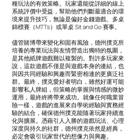
種玩法的有效策略。玩家還能從詳細的線上
系統評價中受益，幫助他們判斷最適合的環
境來提升技巧，無論是偏好金錢遊戲、多桌
錦標賽（MTTs）或單桌 Sit and Go 賽事。
儘管賭博帶來變化和固有風險，德州撲克所
培養的專業玩法與友情營造出獨特的氛圍，
是其他紙牌遊戲難以複製的。對許多玩家來
說，這款遊戲不僅是與遊戲本身的連結，也
與因共同經驗和興趣而緊密相連的更廣泛社
群。最終，撲克愛好者明白，雖然好運可能
影響私人牌組，但策略的掌握與情感的微妙
運用，最終終將帶來成功。就像任何職業冒
險一樣，遊戲的進展來自學術經驗與實務經
驗的結合，確保德州撲克能隨著玩家持續進
化與擴展。憑藉引人入勝的遊戲玩法、心理
深度與持久的社群，德州撲克依然是經典，
必定會吸引玩家世代的想像力與興趣。