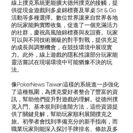
線上撲克系統更能擴大德州撲克的接觸，提
供從現金遊戲到多桌錦標賽及單桌 Sit & Go
活動等多種選擇。數位世界讓來自世界各地
的玩家能夠實際收集，促進了一個充滿活力
的社群，慶祝高風險錦標賽與友誼賽。玩家
可以與不同技術層級的對手對戰，提供充足
的成長與調整機會，在競技環境中展現實
力。此外，線上遊戲的隱私性讓部分玩家能
靈活嘗試在現場環境中可能猶豫不決的玩
法。
像PokerNews Taiwan這樣的系統進一步強化
了這種氛圍，為撲克愛好者整合了豐富的資
訊，幫助他們提升對遊戲的理解。從德州撲
克入門、基本規則到進階方法，這些資源提
供了關鍵見解，幫助玩家順利展開撲克之
旅。初學者會找到準備充分的新手指南，而
職業玩家則能深入探討手牌排名、條款及多