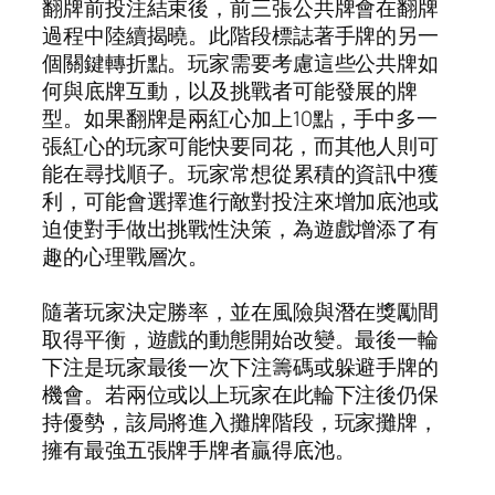
翻牌前投注結束後，前三張公共牌會在翻牌
過程中陸續揭曉。此階段標誌著手牌的另一
個關鍵轉折點。玩家需要考慮這些公共牌如
何與底牌互動，以及挑戰者可能發展的牌
型。如果翻牌是兩紅心加上10點，手中多一
張紅心的玩家可能快要同花，而其他人則可
能在尋找順子。玩家常想從累積的資訊中獲
利，可能會選擇進行敵對投注來增加底池或
迫使對手做出挑戰性決策，為遊戲增添了有
趣的心理戰層次。
隨著玩家決定勝率，並在風險與潛在獎勵間
取得平衡，遊戲的動態開始改變。最後一輪
下注是玩家最後一次下注籌碼或躲避手牌的
機會。若兩位或以上玩家在此輪下注後仍保
持優勢，該局將進入攤牌階段，玩家攤牌，
擁有最強五張牌手牌者贏得底池。