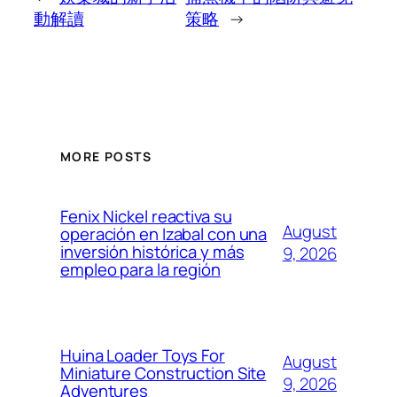
動解讀
策略
→
MORE POSTS
Fenix Nickel reactiva su
August
operación en Izabal con una
inversión histórica y más
9, 2026
empleo para la región
Huina Loader Toys For
August
Miniature Construction Site
9, 2026
Adventures