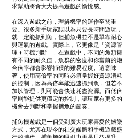
求幫助將會大大提高遊戲的愉悅感。
在深入遊戲之前，理解機率的運作至關重
要。很多新手玩家誤以為只要長時間遊玩，
就一定能抓到魚，但捕魚機並不是單靠耐心
與運氣的遊戲。實際上，它更像是「資源管
理＋時機判斷」。在遊戲中，不同的魚類擁
有不同的耐久值，魚群的密度和你當前的炮
台倍率都會影響捕獲的難易程度。這意味
著，使用高倍率的同時必須掌握好資源消耗
的控制，因為高倍率能迅速抓到魚，但若不
加以管理，則可能會快速耗盡資源。而低倍
率則能提供更穩定的控制，讓玩家有更多的
機會去判斷和掌握捕魚的節奏。
捕魚機遊戲是一個受到廣大玩家喜愛的娛樂
方式，尤其在現今的社交媒體和手機遊戲盛
行的時代，捕魚機的吸引力更是日益提升。