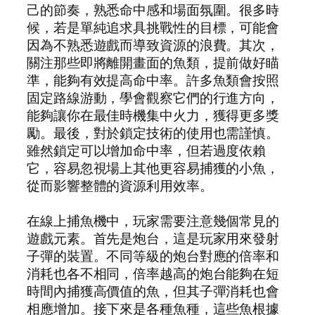
己的節奏，熟悉命中感和場面氛圍。很多時
候，若是單純追求具挑戰性的目標，可能會
因為不熟悉遊戲而導致資源的浪費。其次，
關注那些即將離開畫面的魚類，提前做好瞄
準，能夠有效提高命中率。許多魚類會按照
固定路線游動，學會觀察它們的行進方向，
能夠讓你在最佳時機集中火力，獲得更多獎
勵。最後，對於鎖定技術的使用也需謹慎。
雖然鎖定可以增加命中率，但若過度依賴
它，容易忽視場上其他更容易捕獲的小魚，
從而影響整體的資源利用效率。
在線上捕魚機中，玩家需要注意幾個常見的
遊戲元素。首先是炮台，這是玩家用來發射
子彈的裝置。不同等級的炮台對應的倍率和
消耗也各不相同，倍率越高的炮台能夠在短
時間內捕獲高價值的魚，但其子彈消耗也會
相應增加。接下來是各種魚種，這些魚根據