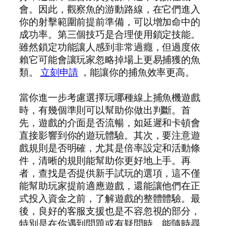
會。因此，觀察魚的游動路線，在它們進入
你的射擊範圍前提前準備，可以增加命中的
成功率。第三個技巧是合理使用鎖定技能。
雖然鎖定功能讓人感到非常過癮，但過度依
賴它可能會讓玩家忽略掉場上更易捕獲的魚
類。
立刻申請
，能讓你的捕魚效率更高。
當你進一步考慮選擇玩哪種線上捕魚機遊戲
時，有幾個準則可以幫助你做出判斷。首
先，遊戲的介面是否流暢，如延遲和卡頓會
直接影響到你的遊玩體驗。其次，要注意遊
戲規則是否明確，尤其是倍率設定和活動條
件，清晰的規則能幫助你更好地上手。再
者，查找是否提供新手試玩的選項，這不僅
能幫助玩家提前適應遊戲，還能讓他們在正
式投入資金之前，了解遊戲的整體體驗。最
後，良好的客服支援也是不容忽視的部分，
特別是在你遇到問題或有疑問時，能隨時尋