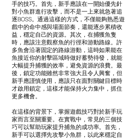
手的技巧。首先，新手應該在一開始優先針
對小魚群進行攻擊，而不是一上來就急著追
逐BOSS。通過這樣的方式，不僅能夠熟悉遊
戲中的命中感與場面節奏，還能逐步累積收
益，穩定自己的資源。其次，在捕獲魚隻
時，應該注意觀察魚的行徑和游動路線。許
多魚會沿著固定的路線游動，這時如果能在
魚接近你的射擊區域時做好蓄勢待發，就能
大幅提升捕獲的效率，避免資源的浪費。最
後，鎖定功能雖然非常強大且令人興奮，但
新手應謹慎使用，應該只在面對關鍵目標時
才啟用鎖定，這樣才能保持火力集中，抓住
更多機會。
在這樣的背景下，掌握遊戲技巧對於新手玩
家而言至關重要。在實戰中，常見的三個技
巧可以幫助玩家提升捕魚的成功率。首先，
新手可以選擇先攻擊小魚群，以此來穩定自