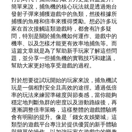
簡單來說，捕魚機的核心玩法就是透過炮台
發射子彈來捕獲遊戲中的魚類，然後根據所
捕獲的魚種和倍率來獲得獎勵。想必許多玩
家在首次接觸這類遊戲時，都會有許多疑
問，特別是關於捕魚機如何運作、遊戲中的
機率、以及怎樣才能更有效率地捕魚等。而
這篇文章就是為了幫助新手玩家了解這些問
題，並分享一些捕魚機的實戰技巧和建議，
幫助大家更好地享受遊戲的過程。
對於想要從試玩開始的玩家來說，捕魚機試
玩是一個相對安全且高效的途徑。通過低倍
率的玩法來練習準確度與節奏感，當你能夠
穩定地判斷魚群的密度以及游動路線後，再
逐漸調整倍率策略，這樣整體的遊戲體驗將
會有明顯的提升。像是「錢女友娛樂城」這
類型的遊戲平台專注於提供優質的新手體驗
與簡單的操作，以加強玩家在遊戲中的樂趣