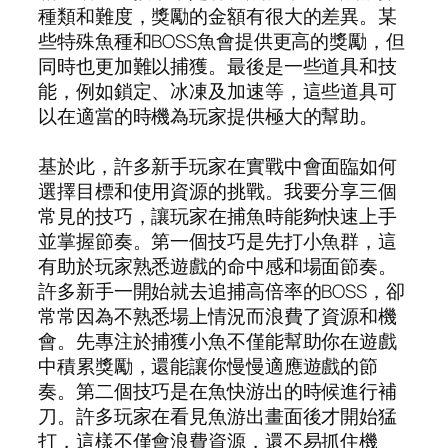
種類和難度，獎勵的金額有很大的差異。某
些特殊魚種和BOSS魚會提供更高的獎勵，但
同時也更加難以捕獲。最後是一些道具和技
能，例如鎖定、冰凍及加速等，這些道具可
以在適當的時機為玩家提供極大的幫助。
基於此，許多新手玩家在實戰中會面臨如何
選擇目標和使用資源的挑戰。我要分享三個
常見的技巧，讓玩家在捕魚時能夠快速上手
並掌握節奏。第一個技巧是先打小魚群，這
有助於玩家熟悉遊戲的命中感和場面節奏。
許多新手一開始就去追捕高倍率的BOSS，卻
常常因為不熟悉場上情況而浪費了資源和機
會。先專注於捕獲小魚不僅能幫助你在遊戲
中積累獎勵，還能讓你慢慢適應遊戲的節
奏。第二個技巧是在魚快游出的時候進行補
刀。許多玩家在看見魚游出畫面後才開始猛
打，這樣不僅會浪費資源，還不易抓住機