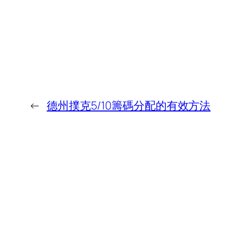
←
德州撲克5/10籌碼分配的有效方法