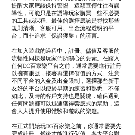
提醒大家應該保持警惕。這類宣傳往往有誤
導性，可能只是在誘導玩家購買一些不必要
的工具或課程。最佳的選擇應該是尋找那些
規則清晰、客服可用、出金流程透明的平
台，而非追求「保證獲勝」的謊言。
在加入遊戲的過程中，註冊、儲值及客服的
流暢性同樣是玩家們所關心的要素。在踏入
任何DG百家樂平台之前，通常需要進行註冊
以擁有賬號，接著再選擇儲值的方式。注意
不同平台的入金及出金限制，選擇那些新手
友好的平台以便於早期的練習和熟悉。不僅
如此，及時的客戶支持也是關鍵，確保遇到
任何問題都可以迅速獲得響應式的幫助，這
會大大提升使用體驗和遊戲的樂趣。
在正式開始玩DG百家樂之前，你通常需要先
完成註冊，然後才能進行儲值。各大平台對