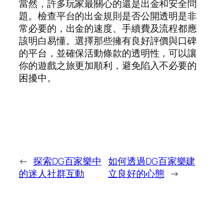
當然，許多玩家最關心的還是出金和安全問
題。檢查平台的出金規則是否公開透明是非
常必要的，出金的速度、手續費及流程都應
該明白易懂。選擇那些擁有良好評價與口碑
的平台，並確保活動條款的透明性，可以讓
你的遊戲之旅更加順利，避免陷入不必要的
困擾中。
←
探索DG百家樂中
如何透過DG百家樂建
的迷人社群互動
立良好的心態
→