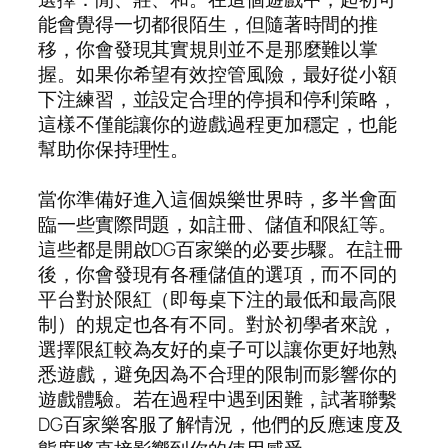
能會覺得一切都很陌生，但隨著時間的推
移，你會發現其實規則並不是那麼難以掌
握。如果你希望有效控管風險，最好從小額
下注練習，並設定合理的停損和停利策略，
這樣不僅能讓你的遊戲過程更加穩定，也能
幫助你保持理性。
當你準備好進入這個娛樂世界時，多半會面
臨一些實際問題，如註冊、儲值和限紅等。
這些都是開啟DG百家樂的必要步驟。在註冊
後，你會發現有各種儲值的選項，而不同的
平台對於限紅（即每桌下注的最低和最高限
制）的規定也各有不同。對於初學者來說，
選擇限紅較為友好的桌子可以讓你更好地熟
悉遊戲，避免因為不合理的限制而影響你的
遊戲體驗。若在過程中遇到困難，試著聯繫
DG百家樂客服了解情況，他們的反應速度及