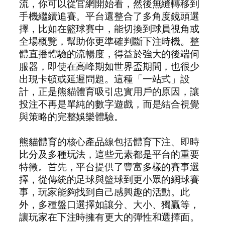
流，你可以從官網開始看，然後無縫轉移到
手機繼續追賽。平台還整合了多角度鏡頭選
擇，比如在籃球賽中，能切換到球員視角或
全場概覽，幫助你更準確判斷下注時機。整
體直播體驗的流暢度，得益於強大的後端伺
服器，即使在高峰期如世界盃期間，也很少
出現卡頓或延遲問題。這種「一站式」設
計，正是熊貓體育吸引忠實用戶的原因，讓
投注不再是單純的數字遊戲，而是結合視覺
與策略的完整娛樂體驗。
熊貓體育的核心產品線包括體育下注、即時
比分及多種玩法，這些元素都是平台的重要
特徵。首先，平台提供了豐富多樣的賽事選
擇，從傳統的足球與籃球到更小眾的網球賽
事，玩家能夠找到自己感興趣的活動。此
外，多種盤口選擇如讓分、大小、獨贏等，
讓玩家在下注時擁有更大的彈性和選擇面。