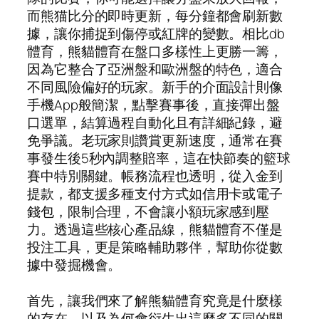
而熊猫比分的即時更新，每分鐘都會刷新數
據，讓你捕捉到傷停或紅牌的變數。相比db
體育，熊貓體育在盤口多樣性上更勝一籌，
因為它整合了亞洲盤和歐洲盤的特色，適合
不同風險偏好的玩家。新手的介面設計則像
手機App般簡潔，點擊賽事後，直接彈出盤
口選單，結算過程自動化且有詳細紀錄，避
免爭議。老玩家則讚賞更新速度，通常在賽
事發生後5秒內調整賠率，這在快節奏的籃球
賽中特別關鍵。帳務流程也透明，從入金到
提款，都支援多種支付方式如信用卡或電子
錢包，限制合理，不會讓小額玩家感到壓
力。透過這些核心產品線，熊貓體育不僅是
投注工具，更是策略輔助夥伴，幫助你從數
據中發掘機會。
首先，讓我們來了解熊貓體育究竟是什麼樣
的存在，以及為何會衍生出這麼多不同的關