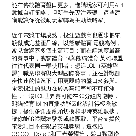
能在傳統體育盤口更多。進階玩家可利用API
數據自訂策略，但新手先專注基礎。這些建
議能讓你從被動玩家轉為主動策略家。
近年電競市場成熟，投注遊戲商也逐步把電
競做成完整產品線。以熊貓體育 電競為例，
常見會涵蓋多個主流項目；而在話題度最高
的賽事中，熊貓體育 lol與熊貓體育 英雄聯盟
往往代表同一群使用者：想追LOL（英雄聯
盟）職業聯賽與大型國際賽事，並在對戰節
奏快速的情況下，用更即時的盤口來參與。
電競投注的魅力在於其高頻率和不可預測
性，一場LOL世界賽可能在30分鐘內逆轉，
熊貓體育 lol 的直播功能因此設計得極為敏
捷，提供多角度鏡頭切換和即時英雄數據，
讓你能追蹤關鍵擊殺或龍團戰。平台支援的
電競項目不僅限於英雄聯盟，還包括
CS:GO、Dota 2和王者榮耀等，盤口類型從