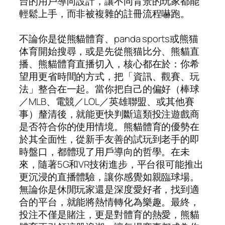
台的用戶導向設計，讓不同背景的玩家都能
輕鬆上手，而非被複雜的註冊流程嚇跑。
不論你是從熊貓體育、panda sports或熊猫
体育開始搜尋，或是先從熊猫比分、熊貓直
播、熊貓體育直播切入，核心都在於：你希
望用更省時間的方式，把「資訊、觀賽、玩
法」整合在一起。當你把自己的偏好（棒球
／MLB、電競／LOL／英雄聯盟、或其他賽
事）釐清後，就能更快判斷這類投注遊戲商
是否符合你的使用情境。熊貓體育的優勢在
於其全面性，從新手友善的試玩到老手的即
時盤口，都體現了用戶導向的哲學。在未
來，隨著5G和VR技術進步，平台很可能推出
更沉浸的直播體驗，讓你感覺如親臨球場。
無論你是休閒玩家還是深度愛好者，找到適
合的平台，就能將熱情轉化為樂趣。最終，
投注不僅是賭注，更是對體育的熱愛，熊貓