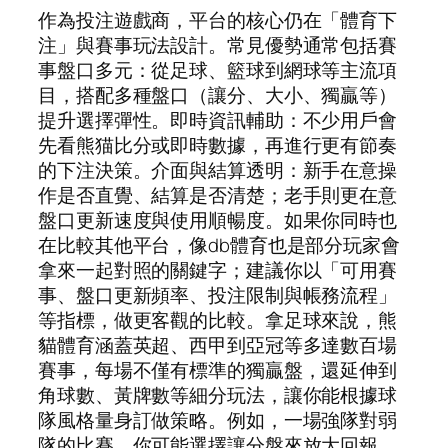
作為投注遊戲商，平台的核心仍在「體育下
注」與賽事玩法設計。常見優勢通常包括賽
事盤口多元：從足球、籃球到網球等主流項
目，搭配多種盤口（讓分、大小、獨贏等）
提升選擇彈性。即時資訊輔助：不少用戶會
先看熊猫比分或即時數據，再進行更有節奏
的下注決策。介面與結算透明：新手在意操
作是否直覺、結算是否清楚；老手則更在意
盤口更新速度與使用順暢度。如果你同時也
在比較其他平台，像db體育也是部分玩家會
拿來一起對照的關鍵字；建議你以「可用賽
事、盤口更新頻率、投注限制與帳務流程」
等指標，做更客觀的比較。拿足球來說，熊
貓體育涵蓋英超、西甲到亞冠等多達數百場
賽事，每場不僅有標準的獨贏盤，還延伸到
角球數、黃牌數等細分玩法，讓你能根據球
隊風格量身訂做策略。例如，一場強隊對弱
隊的比賽，你可能選擇讓分盤來放大回報，