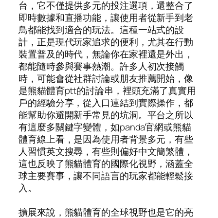
台，它不僅提供多元的投注選項，還整合了
即時數據和直播功能，讓使用者從新手到老
鳥都能找到適合的玩法。這種一站式的設
計，正是現代玩家追求的便利，尤其在行動
裝置普及的時代，無論你在家裡還是外出，
都能隨時參與賽事熱潮。許多人初次接觸
時，可能會從社群討論或朋友推薦開始，像
是熊貓體育ptt的討論串，裡頭充滿了真實用
戶的經驗分享，從入口連結到實際操作，都
能幫助你避開新手常見的坑洞。平台之所以
有這麼多關鍵字變體，如panda官網或熊貓
體育線上看，是因為使用者背景多元，有些
人習慣英文搜尋，有些則偏好中文簡繁體，
這也反映了熊貓體育的國際化視野，涵蓋全
球主要賽事，讓不同語言的玩家都能輕鬆接
入。
擴展來說，熊貓體育的全球視野也是它的亮