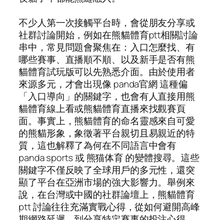
不少人第一次接觸平台時，會從朋友分享或
社群討論開始，例如在熊貓體育ptt相關討論
串中，常見問題會聚焦在：入口怎麼找、有
哪些賽事、直播順不順、以及新手是否有熊
貓體育試玩版可以先熟悉介面。由於使用者
來源多元，才會出現像 panda官網 這種偏
「入口導向」的關鍵字，也會有人直接用熊
貓體育線上看或熊貓體育直播來找觀賽頁
面。事實上，熊貓體育的命名靈感來自可愛
的熊貓形象，象徵著平台親切且易親近的特
質，這也解釋了為何在不同語言中會有
panda sports 或 熊猫体育 的變體搜尋。這些
關鍵字不僅反映了全球用戶的多元性，還突
顯了平台在亞洲市場的強大影響力。舉例來
說，在台灣或中國的社群論壇上，熊貓體育
ptt 討論往往充滿實戰心得，從如何避開高峰
期網路延遲，到分享特定賽事的投注心得，