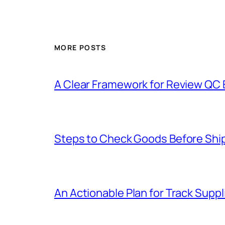
MORE POSTS
A Clear Framework for Review QC E
Steps to Check Goods Before Ship
An Actionable Plan for Track Suppl