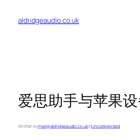
Skip
to
aldridgeaudio.co.uk
content
爱思助手与苹果设
Written by
mail@aldridgeaudio.co.uk
in
Uncategorized