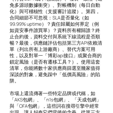
免多源頭數據衝突）、對帳機制（每日自動
化）與可稽核性（支援審計追蹤）。第四，
合同細節不可忽視：SLA是否量化（如
99.99% uptime）？責任歸屬如何界定（例
如資安事件誰買單）？資料所有權歸誰？終
止合約後，資料交付與系統下線流程是否順
暢？最後，供應鏈評估包括第三方API依賴清
單（列出所有上游廠商）、替代方案可用
性，以及對單一「博彩api接口」或聚合商的
鎖定風險（是否有遷移工具？）。使用這套
清單，你能將數十家供應商篩選至幾家值得
深談的對象，避免踩中「低價高風險」的陷
阱。
市場上還流傳著一些特定品牌或代稱，如
「AKS包網」、「n1s包網」、「天成包網」
與「OFA包網」，這些詞在搜尋引擎中經常
出現，讓人好奇它們背後的含義。從第三方