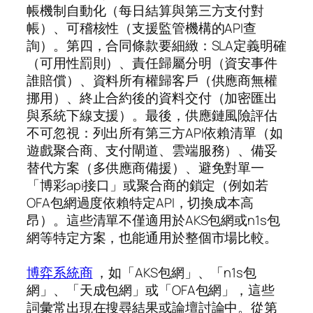
帳機制自動化（每日結算與第三方支付對
帳）、可稽核性（支援監管機構的API查
詢）。第四，合同條款要細緻：SLA定義明確
（可用性罰則）、責任歸屬分明（資安事件
誰賠償）、資料所有權歸客戶（供應商無權
挪用）、終止合約後的資料交付（加密匯出
與系統下線支援）。最後，供應鏈風險評估
不可忽視：列出所有第三方API依賴清單（如
遊戲聚合商、支付閘道、雲端服務）、備妥
替代方案（多供應商備援）、避免對單一
「博彩api接口」或聚合商的鎖定（例如若
OFA包網過度依賴特定API，切換成本高
昂）。這些清單不僅適用於AKS包網或n1s包
網等特定方案，也能通用於整個市場比較。
博弈系統商
，如「AKS包網」、「n1s包
網」、「天成包網」或「OFA包網」，這些
詞彙常出現在搜尋結果或論壇討論中。從第