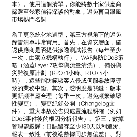
本）。使用這個清單，你能將數十家供應商
篩選至幾家值得深談的對象，避免盲目跟風
市場熱門名詞。
為了更系統化地選型，第三方視角下的避免
踩雷清單非常實用。首先，在資安層面，確
認供應商是否提供滲透測試報告（每年至少
一次，由獨立機構執行）、WAF與防DDoS策
略（涵蓋Layer 7攻擊與流量清洗）、備份與
災難復原計劃（RPO<1小時、RTO<4小
時），這些能防範駭客入侵或伺服器故障導
致的業務中斷。其次，透明度是關鍵：版本
更新頻率應合理（每季一次，避免頻繁破壞
性變更）、變更紀錄公開（Changelog文
件）、重大事故公告與處置流程明確（例如
DDoS事件後的根因分析報告）。第三，數據
管理需嚴謹：日誌留存至少180天以利追溯、
報表一致性（前後端數據同步無偏差）、對