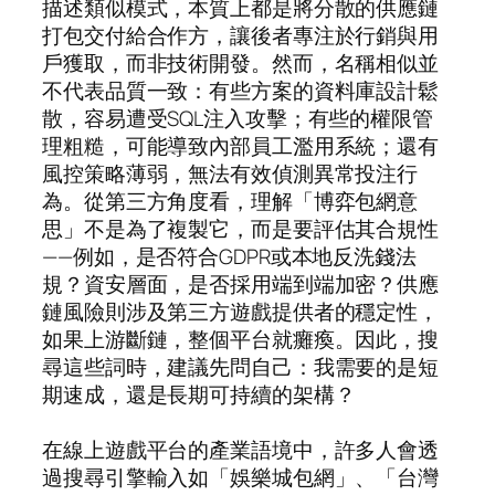
描述類似模式，本質上都是將分散的供應鏈
打包交付給合作方，讓後者專注於行銷與用
戶獲取，而非技術開發。然而，名稱相似並
不代表品質一致：有些方案的資料庫設計鬆
散，容易遭受SQL注入攻擊；有些的權限管
理粗糙，可能導致內部員工濫用系統；還有
風控策略薄弱，無法有效偵測異常投注行
為。從第三方角度看，理解「博弈包網意
思」不是為了複製它，而是要評估其合規性
——例如，是否符合GDPR或本地反洗錢法
規？資安層面，是否採用端到端加密？供應
鏈風險則涉及第三方遊戲提供者的穩定性，
如果上游斷鏈，整個平台就癱瘓。因此，搜
尋這些詞時，建議先問自己：我需要的是短
期速成，還是長期可持續的架構？
在線上遊戲平台的產業語境中，許多人會透
過搜尋引擎輸入如「娛樂城包網」、「台灣