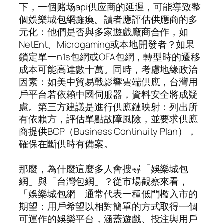
下，一個赌场api供应商的延遲，可能導致整
個娛樂城包網癱瘓。讀者應評估供應商的多
元化：他們是否與多家遊戲廠商合作，如
NetEnt、Microgaming或本地開發者？如果
鎖定單一n1s包網或OFA包網，轉型時的遷移
成本可能高達數十萬。同時，考慮地緣政治
因素：如美中貿易戰影響雲端供應，台灣用
戶平台若依賴中國伺服器，資料安全將成疑
慮。第三方建議是進行供應鏈映射：列出所
有依賴方，評估單點故障風險，並要求供應
商提供BCP（Business Continuity Plan），
確保在斷供時有備案。
那麼，為什麼這麼多人會搜尋「娛樂城包
網」與「台灣包網」？從市場觀察來看，
「娛樂城包網」通常代表一種低門檻入市的
期望：用戶希望以相對簡單的方式取得一個
可運作的娛樂平台，涵蓋遊戲、投注與用戶