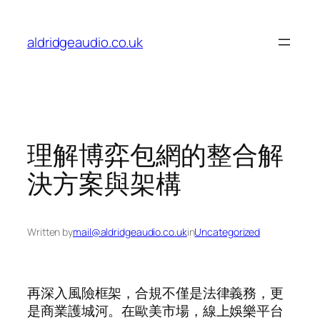
Skip
to
aldridgeaudio.co.uk
content
理解博弈包網的整合解
決方案與架構
Written by
mail@aldridgeaudio.co.uk
in
Uncategorized
再深入風險框架，合規不僅是法律義務，更
是商業護城河。在歐美市場，線上娛樂平台