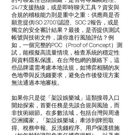
24/7支援熱線，或是即時聊天工具？資安與
合規的稽核能力則是重中之重：供應商是否
願意提供ISO 27001認證、SOC 2報告，或是
獨立的安全審計結果？最後，是否提供測試
帳號與技術文件，讓你進行風險評估？例
如，一個完整的POC（Proof of Concept）測
試，能模擬高流量情境，檢查系統的穩定性
與資料隱私保護。在台灣包網的脈絡下，這
些品牌還需考慮本地法規，如博弈相關的灰
色地帶與反洗錢要求，避免合作後發現方案
無法通過本地審核。
如果你只是從「架設娛樂城」這類搜尋入口
開始探索，首要任務是先談合規與風險，而
非技術細節。在多數法域，包括台灣與周邊
亞洲國家，「架設娛樂城」牽涉到牌照取
得、稅務申報、反洗錢程序、用戶保護措施