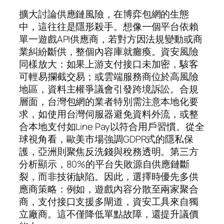
擴大討論供應鏈風險，在博弈包網的生態
中，這往往是隱形殺手。想像一個平台依賴
單一遊戲API供應商，若對方因法規變動或商
業糾紛斷供，整個內容庫就癱瘓。資安風險
同樣放大：如果上游支付接口未加密，駭客
可輕易攔截交易；或雲端服務商位於高風險
地區，資料主權爭議會引發跨境訴訟。合規
層面，台灣包網的業者特別需注意本地化要
求，如使用台灣伺服器避免資料外流，或整
合本地支付如Line Pay以符合用戶習慣。從全
球視角看，歐美市場強調GDPR式的隱私保
護，亞洲則聚焦反洗錢與稅務透明。第三方
分析顯示，80%的平台失敗源自供應鏈斷
裂，而非技術缺陷。因此，選擇時優先多供
應商策略：例如，遊戲內容分散至兩家聚合
商，支付接口支援多閘道，資安工具來自獨
立廠商。這不僅降低單點故障，還提升議價