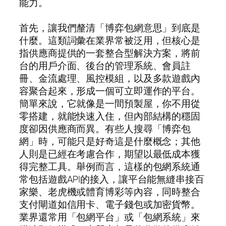
能力。
首先，讓我們釐清「博弈包網意思」到底是
什麼。這類詞彙在業界常被泛用，但核心是
指供應商提供的一套整合型解決方案，將前
台的用戶介面、後台的管理系統、會員註
冊、金流處理、風控模組，以及多款遊戲內
容聚合起來，形成一個可立即運作的平台。
簡單來說，它就像是一間預製屋，你不用從
零搭建，就能快速入住，但內部結構的穩固
度卻因供應商而異。有些人搜尋「博弈包
網」時，可能只是好奇這是什麼概念；其他
人則是已經在考慮合作，期望以最低成本獲
得完整工具。舉例而言，這樣的包網系統通
常包括遊戲API的接入，讓平台能無縫串接百
家樂、老虎機或體育博彩等內容，同時整合
支付閘道如信用卡、電子錢包或加密貨幣。
業界還常用「包網平台」或「包網系統」來