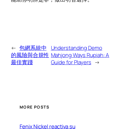
←
包網系統中
Understanding Demo
的風險與合規性
Mahjong Ways Rupiah: A
最佳實踐
Guide for Players
→
MORE POSTS
Fenix Nickel reactiva su