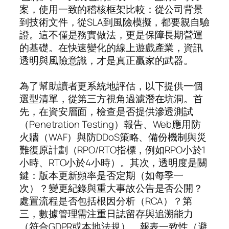
案，使用一致的稽核框架比較：從公司背景
到技術文件，從SLA到風險模擬，都要親自驗
證。這不僅是務實做法，更是保障長期營運
的基礎。在快速變化的線上遊戲產業，資訊
透明與風險意識，才是真正贏家的武器。
為了幫助讀者更系統地評估，以下提供一個
選型清單，從第三方視角過濾潛在坑洞。首
先，在資安層面，檢查是否提供滲透測試
（Penetration Testing）報告、Web應用防
火牆（WAF）與防DDoS策略、備份機制與災
難復原計劃（RPO/RTO指標，例如RPO小於1
小時、RTO小於4小時）。其次，透明度是關
鍵：版本更新頻率是否定期（如每季一
次）？變更紀錄與重大事故公告是否公開？
處置流程是否包括根因分析（RCA）？第
三，數據管理需注重日誌留存與追溯能力
（符合GDPR或本地法規）、報表一致性（避