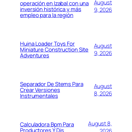
August
operación en Izabal con una
inversión histórica y más
9, 2026
empleo para la región
Huina Loader Toys For
August
Miniature Construction Site
9, 2026
Adventures
Separador De Stems Para
August
Crear Versiones
8, 2026
Instrumentales
August 8,
Calculadora Bpm Para
Productores Y Djs
2026