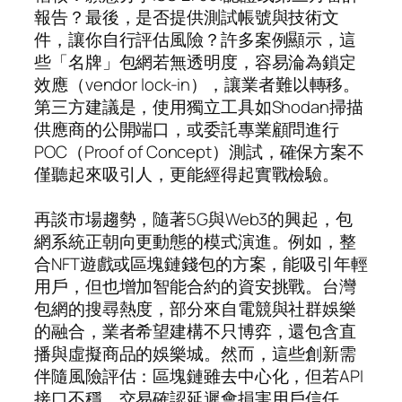
報告？最後，是否提供測試帳號與技術文
件，讓你自行評估風險？許多案例顯示，這
些「名牌」包網若無透明度，容易淪為鎖定
效應（vendor lock-in），讓業者難以轉移。
第三方建議是，使用獨立工具如Shodan掃描
供應商的公開端口，或委託專業顧問進行
POC（Proof of Concept）測試，確保方案不
僅聽起來吸引人，更能經得起實戰檢驗。
再談市場趨勢，隨著5G與Web3的興起，包
網系統正朝向更動態的模式演進。例如，整
合NFT遊戲或區塊鏈錢包的方案，能吸引年輕
用戶，但也增加智能合約的資安挑戰。台灣
包網的搜尋熱度，部分來自電競與社群娛樂
的融合，業者希望建構不只博弈，還包含直
播與虛擬商品的娛樂城。然而，這些創新需
伴隨風險評估：區塊鏈雖去中心化，但若API
接口不穩，交易確認延遲會損害用戶信任。