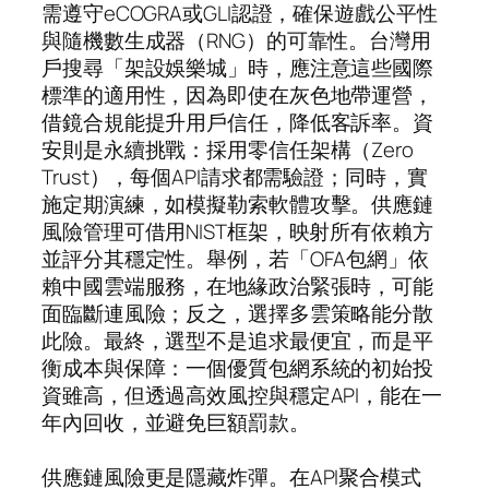
需遵守eCOGRA或GLI認證，確保遊戲公平性
與隨機數生成器（RNG）的可靠性。台灣用
戶搜尋「架設娛樂城」時，應注意這些國際
標準的適用性，因為即使在灰色地帶運營，
借鏡合規能提升用戶信任，降低客訴率。資
安則是永續挑戰：採用零信任架構（Zero
Trust），每個API請求都需驗證；同時，實
施定期演練，如模擬勒索軟體攻擊。供應鏈
風險管理可借用NIST框架，映射所有依賴方
並評分其穩定性。舉例，若「OFA包網」依
賴中國雲端服務，在地緣政治緊張時，可能
面臨斷連風險；反之，選擇多雲策略能分散
此險。最終，選型不是追求最便宜，而是平
衡成本與保障：一個優質包網系統的初始投
資雖高，但透過高效風控與穩定API，能在一
年內回收，並避免巨額罰款。
供應鏈風險更是隱藏炸彈。在API聚合模式