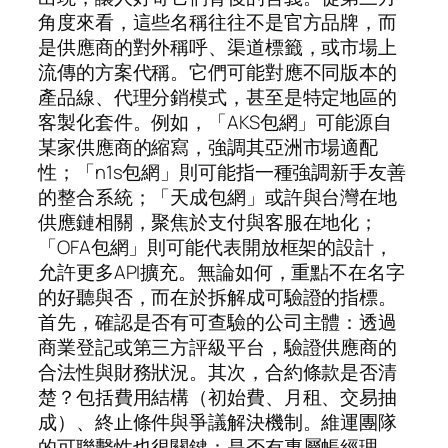
角度來看，這些名稱往往不是官方品牌，而
是供應商的對外稱呼、渠道標籤，或市場上
流傳的方案代稱。它們可能對應不同版本的
產品線、代理分銷模式，甚至是特定地區的
客製化套件。例如，「AKS包網」可能源自
某家供應商的縮寫，強調其亞洲市場適配
性；「n1s包網」則可能指一種強調新手友善
的整合系統；「天成包網」或許與台灣在地
供應鏈相關，聚焦於支付與客服在地化；
「OFA包網」則可能代表開放框架的設計，
允許更多API擴充。無論如何，重點不在名字
的好聽與否，而在於拆解成可驗證的指標。
首先，確認是否有可查驗的公司主體：透過
商業登記或第三方評級平台，驗證供應商的
合法性與財務狀況。其次，合約條款是否清
楚？包括費用結構（初始費、月租、交易抽
成）、終止條件與爭議解決機制。維運團隊
的可聯繫性也很關鍵：是否有專屬帳經理、