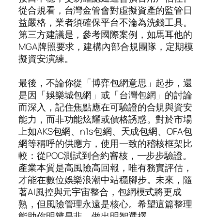
從合規看，台灣金管會對虛擬資產的監管日
益嚴格，業者須確保平台不淪為洗錢工具。
第三方建議是，參考國際案例，如馬耳他的
MGA牌照要求，建構內部合規團隊，定期模
擬資安演練。
最後，不論你從「博弈包網意思」起步，還
是因「娛樂城包網」或「台灣包網」的討論
而深入，記住焦點應在可驗證的合規與資安
能力，而非功能炫耀或價格誘惑。對於市場
上如AKS包網、n1s包網、天成包網、OFA包
網等稱呼的供應方，使用一致的稽核框架比
較：從POC測試到合約審核，一步步驗證。
產業本質是高風險高回報，唯有務實評估，
才能在數位娛樂浪潮中站穩腳步。未來，隨
著AI風控與元宇宙整合，包網模式將更成
熟，但風險管理永遠是核心。希望這篇整理
能助你明辨是非，做出明智選擇。