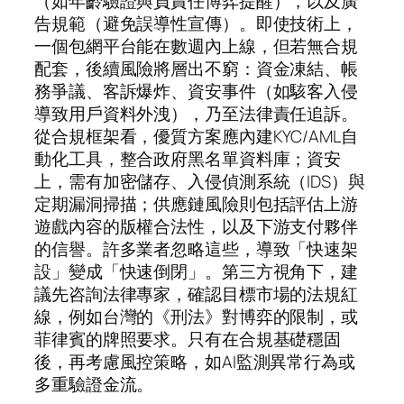
（如年齡驗證與負責任博弈提醒），以及廣
告規範（避免誤導性宣傳）。即使技術上，
一個包網平台能在數週內上線，但若無合規
配套，後續風險將層出不窮：資金凍結、帳
務爭議、客訴爆炸、資安事件（如駭客入侵
導致用戶資料外洩），乃至法律責任追訴。
從合規框架看，優質方案應內建KYC/AML自
動化工具，整合政府黑名單資料庫；資安
上，需有加密儲存、入侵偵測系統（IDS）與
定期漏洞掃描；供應鏈風險則包括評估上游
遊戲內容的版權合法性，以及下游支付夥伴
的信譽。許多業者忽略這些，導致「快速架
設」變成「快速倒閉」。第三方視角下，建
議先咨詢法律專家，確認目標市場的法規紅
線，例如台灣的《刑法》對博弈的限制，或
菲律賓的牌照要求。只有在合規基礎穩固
後，再考慮風控策略，如AI監測異常行為或
多重驗證金流。