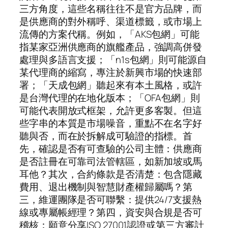
三方角度，這些名稱往往不是官方品牌，而
是供應商的對外稱呼、渠道標籤，或市場上
流傳的方案代稱。例如，「AKS包網」可能
指某家亞洲供應商的旗艦產品，強調高併發
處理與多語言支援；「n1s包網」則可能源自
某代理商的縮寫，專注於新興市場的快速部
署；「天成包網」聽起來有本土風格，或許
是台灣代理的在地化版本；「OFA包網」則
可能代表開放式框架，允許更多客製。但這
些字串的本質是市場噪音，重點不在名字好
聽與否，而在於拆解成可驗證的指標。首
先，確認是否有可查驗的公司主體：供應商
是否註冊在可靠司法管轄區，如新加坡或馬
耳他？其次，合約條款是否清楚：包含隱藏
費用、退出機制與智慧財產權歸屬嗎？第
三，維運團隊是否可聯繫：提供24/7支援熱
線或專屬帳經理？第四，資安與合規是否可
稽核：願意分享ISO 27001認證或第三方審計