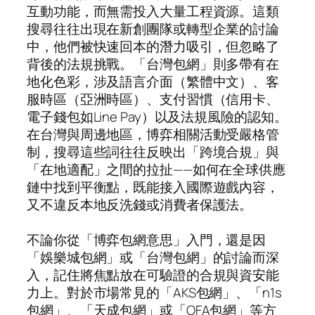
互動功能，而無需投入大量工程資源。這類
搜尋往往出現在新創團隊或轉型企業的討論
中，他們被快速回本的潛力吸引，但忽略了
背後的法規挑戰。「台灣包網」則多帶有在
地化色彩，涉及語言介面（繁體中文）、客
服時區（亞洲時區）、支付習慣（信用卡、
電子錢包如Line Pay）以及法規風險的認知。
在台灣與周邊地區，博弈相關活動受嚴格管
制，搜尋這些詞往往反映出「跨境合規」與
「在地適配」之間的拉扯——如何在全球供應
鏈中找到平衡點，既能接入國際遊戲內容，
又不違反本地反洗錢或消費者保護法。
不論你從「博弈包網意思」入門，還是因
「娛樂城包網」或「台灣包網」的討論而深
入，記住將焦點放在可驗證的合規與資安能
力上。對於市場常見的「AKS包網」、「n1s
包網」、「天成包網」或「OFA包網」等方