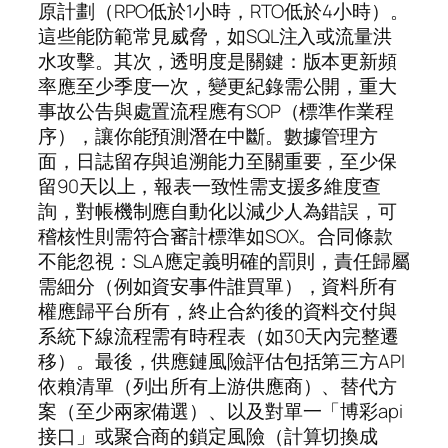
原計劃（RPO低於1小時，RTO低於4小時）。
這些能防範常見威脅，如SQL注入或流量洪
水攻擊。其次，透明度是關鍵：版本更新頻
率應至少季度一次，變更紀錄需公開，重大
事故公告與處置流程應有SOP（標準作業程
序），讓你能預測潛在中斷。數據管理方
面，日誌留存與追溯能力至關重要，至少保
留90天以上，報表一致性需支援多維度查
詢，對帳機制應自動化以減少人為錯誤，可
稽核性則需符合審計標準如SOX。合同條款
不能忽視：SLA應定義明確的罰則，責任歸屬
需細分（例如資安事件誰買單），資料所有
權應歸平台所有，終止合約後的資料交付與
系統下線流程需有時程表（如30天內完整遷
移）。最後，供應鏈風險評估包括第三方API
依賴清單（列出所有上游供應商）、替代方
案（至少兩家備選）、以及對單一「博彩api
接口」或聚合商的鎖定風險（計算切換成