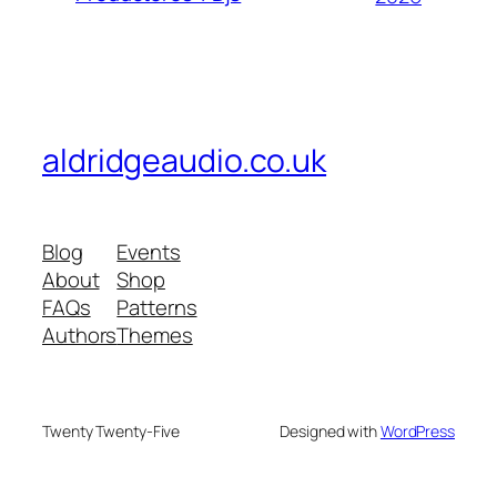
aldridgeaudio.co.uk
Blog
Events
About
Shop
FAQs
Patterns
Authors
Themes
Twenty Twenty-Five
Designed with
WordPress