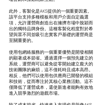
此外，客製化是AKS提供的一個重要因素。
該平台支持多種模板和用戶介面自定義選
項，允許運營商創造出在擁擠市場中脫穎而
出的獨特品牌身份。這種客製化程度對於希
望與眾不同並吸引忠實客戶基礎的運營商是
至關重要的。
使用包網絡服務的一個重要優勢是開發相關
的顯著成本節省。通過選擇一個預先建立的
系統，運營商可以避免從零開始建立龐大的
技術團隊的麻煩，這不僅耗時且成本高昂。
相反，他們可以使用包供應商已開發的模組
和技術，從而專注於其核心業務活動。這不
僅降低了運營成本，還使新進者能夠有效地
進入競爭激烈的遊戲市場。
除了成本節省，快速進入市場也是與像AKS