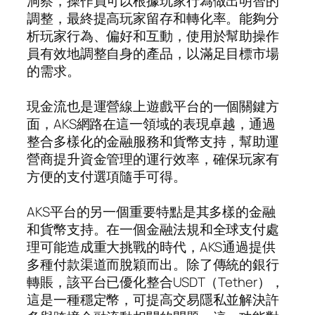
洞察，操作員可以根據玩家行為做出明智的
調整，最終提高玩家留存和轉化率。能夠分
析玩家行為、偏好和互動，使用於幫助操作
員有效地調整自身的產品，以滿足目標市場
的需求。
現金流也是運營線上遊戲平台的一個關鍵方
面，AKS網路在這一領域的表現卓越，通過
整合多樣化的金融服務和貨幣支持，幫助運
營商提升資金管理的運行效率，確保玩家有
方便的支付選項隨手可得。
AKS平台的另一個重要特點是其多樣的金融
和貨幣支持。在一個金融法規和全球支付處
理可能造成重大挑戰的時代，AKS通過提供
多種付款渠道而脫穎而出。除了傳統的銀行
轉賬，該平台已優化整合USDT（Tether），
這是一種穩定幣，可提高交易隱私並解決許