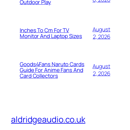
Outdoor Play
August
Inches To Cm For TV
Monitor And Laptop Sizes
2, 2026
Goods4Fans Naruto Cards
August
Guide For Anime Fans And
2, 2026
Card Collectors
aldridgeaudio.co.uk