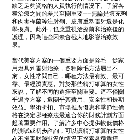
缺乏足夠資格的人員執行的情況下。了解各
種治療之間的差異至關重要——無論是填充劑
和肉毒桿菌等注射劑、皮膚重塑雷射還是化
學換膚。此外，也應重視治療前和治療後的
護理，因為這些因素會極大地影響治療效
果。
當代美容方案的一個重要方面是除毛。從家
用燈具到雷射治療，各種除毛方法層出不
窮，女性常問自己，哪種方法最有效、最可
靠、最經濟實惠。對於那些精打細算的女性
來說，了解不同的選擇至關重要。這不僅關
乎選擇方案，還關乎其費用、安全性和長期
效益。學術折扣、市場推廣優惠和季節性價
格在決定哪種療法最適合你的財務計劃方面
起著重要作用。了解許多中心提供較低價格
的測試或初步諮詢，可以讓精打細算的女性
在不損害財務狀況的情況下探索各種選擇。