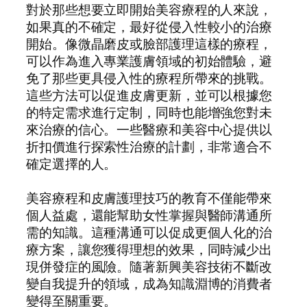
對於那些想要立即開始美容療程的人來說，
如果真的不確定，最好從侵入性較小的治療
開始。像微晶磨皮或臉部護理這樣的療程，
可以作為進入專業護膚領域的初始體驗，避
免了那些更具侵入性的療程所帶來的挑戰。
這些方法可以促進皮膚更新，並可以根據您
的特定需求進行定制，同時也能增強您對未
來治療的信心。一些醫療和美容中心提供以
折扣價進行探索性治療的計劃，非常適合不
確定選擇的人。
美容療程和皮膚護理技巧的教育不僅能帶來
個人益處，還能幫助女性掌握與醫師溝通所
需的知識。這種溝通可以促成更個人化的治
療方案，讓您獲得理想的效果，同時減少出
現併發症的風險。隨著新興美容技術不斷改
變自我提升的領域，成為知識淵博的消費者
變得至關重要。