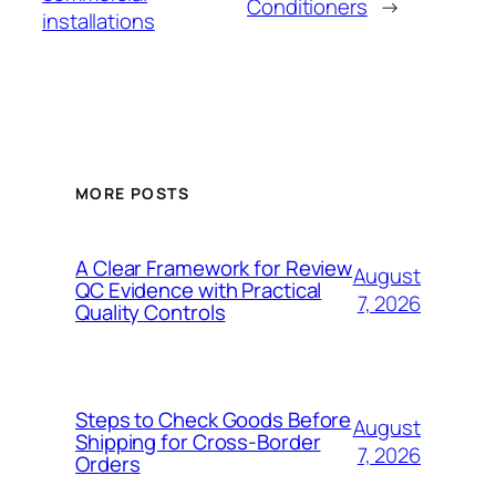
Conditioners
→
installations
MORE POSTS
A Clear Framework for Review
August
QC Evidence with Practical
7, 2026
Quality Controls
Steps to Check Goods Before
August
Shipping for Cross-Border
7, 2026
Orders