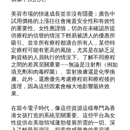
美容市場的快速成長並非沒有隱憂；廣告中
試用價格的上漲往往會掩蓋安全性和有效性
的重要性。女性應謹慎，切勿在未確認所提
供療程的信譽的情況下輕易被誘人的優惠所
吸引。並非所有療程都適合所有人，某些特
定療程可能有更高的風險，尤其是在缺乏足
夠資格的人員執行的情況下。了解不同療程
之間的差異至關重要——無論是注射劑（例如
填充劑和肉毒桿菌）、雷射換膚還是化學換
膚。此外，還應優先考慮療程前和療程後的
護理，因為這些因素會極大地影響最終效
果。
在當今電子時代，像這些資源這樣專門為香
港女孩打造的系統至關重要。這些平台為女
性提供在美妝領域蓬勃發展所需的一切。深
入了解最新資訊，探索您感興趣的美容護