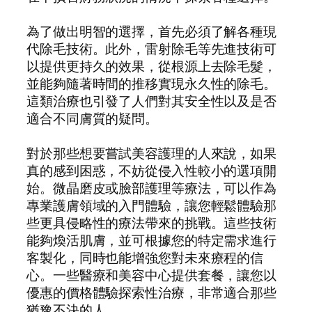
為了做出明智的選擇，首先必須了解各種現
代除毛技術。此外，雷射除毛等先進技術可
以提供更持久的效果，從根源上去除毛髮，
並能夠隨著時間的推移實現永久性的除毛。
這類治療也引發了人們對其安全性以及是否
適合不同膚質的疑問。
對於那些想要嘗試美容護理的人來說，如果
真的感到困惑，不妨從侵入性較小的選項開
始。微晶磨皮或臉部護理等療法，可以作為
專業護膚領域的入門體驗，讓您輕鬆體驗那
些更具侵略性的療法帶來的挑戰。這些技術
能夠煥活肌膚，並可根據您的特定需求進行
客製化，同時也能增強您對未來療程的信
心。一些醫療和美容中心提供套餐，讓您以
優惠的價格體驗探索性治療，非常適合那些
猶豫不決的人。