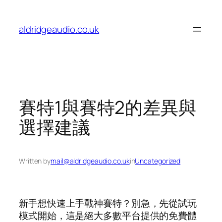
Skip
to
aldridgeaudio.co.uk
content
賽特1與賽特2的差異與
選擇建議
Written by
mail@aldridgeaudio.co.uk
in
Uncategorized
新手想快速上手戰神賽特？別急，先從試玩
模式開始，這是絕大多數平台提供的免費體