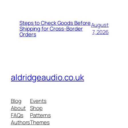
Steps to Check Goods Before
August
Shipping for Cross-Border
7, 2026
Orders
aldridgeaudio.co.uk
Blog
Events
About
Shop
FAQs
Patterns
Authors
Themes