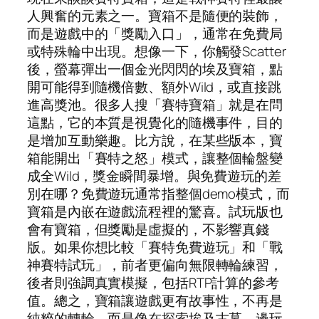
人興奮的元素之一。寶箱不是隨便的裝飾，
而是遊戲中的「獎勵入口」，通常在免費局
或特殊輪中出現。想像一下，你觸發Scatter
後，螢幕彈出一個金光閃閃的埃及寶箱，點
開可能得到隨機倍數、額外Wild，或直接跳
進高獎池。很多人搜「賽特寶箱」就是在問
這點，它的本質是視覺化的隨機事件，目的
是增加互動樂趣。比方說，在某些版本，寶
箱能開出「賽特之怒」模式，讓整個輪盤變
成全Wild，獎金瞬間暴增。與免費遊玩的差
別在哪？免費遊玩通常指整個demo模式，而
寶箱是內嵌在遊戲流程裡的驚喜。試玩版也
會有寶箱，但獎勵是虛擬的，不影響真錢
版。如果你想比較「賽特免費遊玩」和「戰
神賽特試玩」，前者更偏向無限轉輪練習，
後者則強調真實模擬，包括RTP計算的參考
值。總之，寶箱讓遊戲更有故事性，不再是
純粹的轉輪，而是像在探索埃及古墓，邊玩