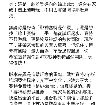
是：這是一款娛樂導向的線上slot，適合在家
或手機上隨時玩，不用去實體賭場那麼麻
煩。
無論你是好奇「戰神塞特是什麼」，還是想
找「線上賽特」上手，都從試玩起步。賽特
不只遊戲，更是埃及神話的數位冒險，玩對
了，能帶來短暫的興奮與驚喜。但記住，博
弈有風險，量力而為，享受過程勝過一切。
希望這篇讓你對ATG戰神賽特豁然開朗，玩
得愉快！
版本差異是進階玩家的重點。戰神賽特atg版
強調亞洲風格，介面中文化，JP池共享大；
賽特免費版則是純demo，無真錢風險。搜
「賽特娛樂城推薦」，玩家常推有24h客服、
快速出金的平台。選台程式？別信，那些多
是廣告，真正技巧是觀察近期出獎紀錄——如