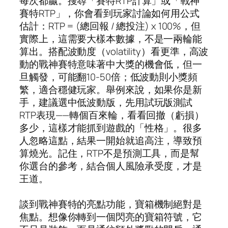
每次都贏。搜尋「賽特RTP計算」或「戰神
賽特RTP」，你會看到玩家討論如何用公式
估計：RTP = (總回報 / 總投注) x 100%，但
實際上，這需要大樣本數據，不是一兩輪能
算出。搭配波動度（volatility）看更準，高波
動的戰神賽特意味著中大獎的機會低，但一
旦觸發，可能翻10-50倍；低波動則小獎頻
繁，適合穩健玩家。舉例來說，如果你是新
手，建議選中低波動版，先用試玩版測試
RTP表現——轉個百來輪，看看回撤（虧損）
多少，這樣才能抓到遊戲的「性格」。很多
人忽略這點，結果一開始就追高注，導致預
算燒光。記住，RTP不是預測工具，而是幫
你選台的參考，結合個人風險承受度，才是
王道。
談到戰神賽特的亮點功能，寶箱機制絕對是
焦點。想像你轉到一個閃亮的寶箱符號，它