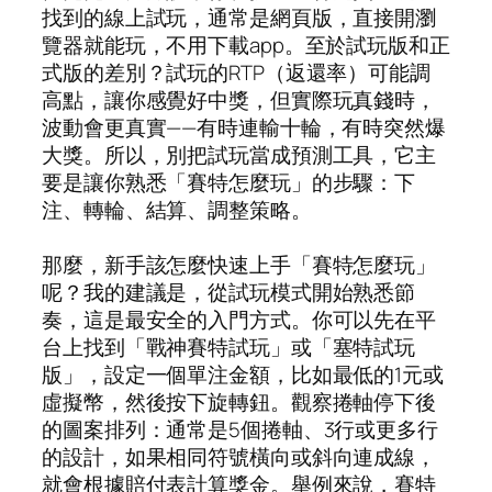
找到的線上試玩，通常是網頁版，直接開瀏
覽器就能玩，不用下載app。至於試玩版和正
式版的差別？試玩的RTP（返還率）可能調
高點，讓你感覺好中獎，但實際玩真錢時，
波動會更真實——有時連輸十輪，有時突然爆
大獎。所以，別把試玩當成預測工具，它主
要是讓你熟悉「賽特怎麼玩」的步驟：下
注、轉輪、結算、調整策略。
那麼，新手該怎麼快速上手「賽特怎麼玩」
呢？我的建議是，從試玩模式開始熟悉節
奏，這是最安全的入門方式。你可以先在平
台上找到「戰神賽特試玩」或「塞特試玩
版」，設定一個單注金額，比如最低的1元或
虛擬幣，然後按下旋轉鈕。觀察捲軸停下後
的圖案排列：通常是5個捲軸、3行或更多行
的設計，如果相同符號橫向或斜向連成線，
就會根據賠付表計算獎金。舉例來說，賽特