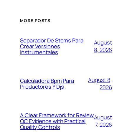
MORE POSTS
Separador De Stems Para
August
Crear Versiones
8, 2026
Instrumentales
August 8,
Calculadora Bpm Para
Productores Y Djs
2026
A Clear Framework for Review
August
QC Evidence with Practical
7, 2026
Quality Controls