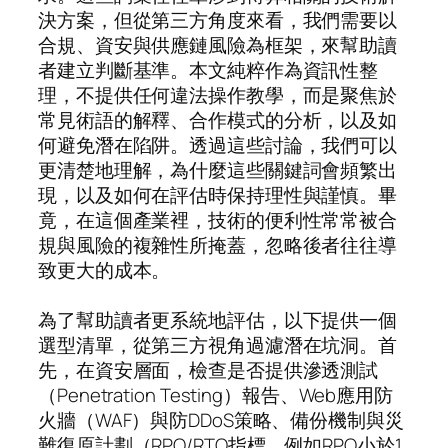
決方案，但從第三方角度來看，我們需要以
合規、資安與供應鏈風險為框架，來幫助讀
者建立判斷基準。本文純粹作為資訊性整
理，不提供任何違法操作教學，而是聚焦於
常見術語的解釋、合作模式的分析，以及如
何避免潛在陷阱。透過這些討論，我們可以
更清楚地理解，為什麼這些關鍵詞會頻繁出
現，以及如何在評估時保持理性與謹慎。畢
竟，在這個產業裡，技術的便利性常常被合
規與風險的複雜性所掩蓋，忽略後者往往導
致更大的成本。
為了幫助讀者更系統地評估，以下提供一個
選型清單，從第三方視角過濾潛在坑洞。首
先，在資安層面，檢查是否提供滲透測試
（Penetration Testing）報告、Web應用防
火牆（WAF）與防DDoS策略、備份機制與災
難復原計劃（RPO/RTO指標，例如RPO小於1