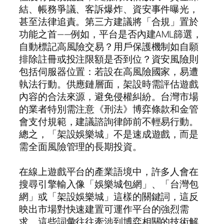
結、帳務爭議、客訴爆炸、資安事件曝光，
甚至法律追責。第三方建議將「合規」置於
功能之首——例如，平台是否內建AML篩選，
自動標記高風險交易？用戶保護機制如自願
排除註冊或投注限額是否到位？資安風險則
包括伺服器位置：若設在高風險國家，易遭
執法行動。供應鏈層面，架設時需評估遊戲
內容的合法來源，避免侵權糾紛。台灣市場
的業者特別需注意《刑法》博弈條款和金管
會支付規範，建議諮詢律師前不輕易行動。
總之，「架設娛樂城」不是速成遊戲，而是
需全面風險管理的長期投資。
在線上遊戲平台的產業語境中，許多人會在
搜尋引擎輸入像「娛樂城包網」、「台灣包
網」或「架設娛樂城」這樣的關鍵詞，這反
映出市場對快速建置可運作平台的強烈需
求。這些詞彙往往牽涉到博弈相關的技術解