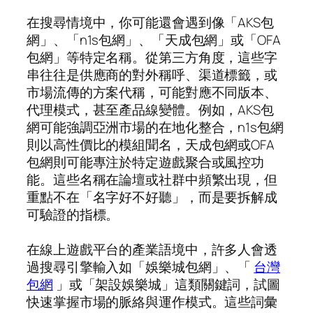
在搜尋情境中，你可能還會遇到像「AKS包
網」、「n1s包網」、「天成包網」或「OFA
包網」等特定名稱。從第三方角度，這些字
串往往是供應商的對外稱呼、渠道標籤，或
市場流傳的方案代稱，可能對應不同版本、
代理模式，甚至產品線變體。例如，AKS包
網可能強調亞洲市場的在地化整合，n1s包網
則以高性價比的模組聞名，天成包網或OFA
包網則可能專注於特定遊戲聚合或風控功
能。這些名稱在論壇或社群中頻繁出現，但
重點不在「名字好不好聽」，而是要拆解成
可驗證的指標。
在線上遊戲平台的產業語境中，許多人會透
過搜尋引擎輸入如「娛樂城包網」、「
台灣
包網
」或「架設娛樂城」這類關鍵詞，試圖
快速掌握市場的脈絡與運作模式。這些詞彙