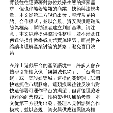
背後往往隱藏著對數位娛樂生態的探索需
求，但也伴隨著複雜的商業、技術與法規考
量。本文從第三方視角出發，整理常見術
語、合作模式，並以合規、資安與供應鏈風
險為框架，幫助讀者建立判斷基準。請注
意，本文純粹提供資訊性整理，並不涉及任
何違法操作教學或具體實施建議，而是旨在
讓讀者理解產業討論的脈絡，避免盲目決
策。
在線上遊戲平台的產業語境中，許多人會在
搜尋引擎輸入像「娛樂城包網」、「台灣包
網」或「架設娛樂城」這樣的關鍵詞，試圖
快速抓住市場脈絡。這類搜尋往往反映出對
快速部署可運作平台的渴望，但背後隱藏著
複雜的商業模式、技術架構與風險考量。本
文從第三方視角出發，整理常見術語與合作
模式，並以合規、資安與供應鏈風險為框