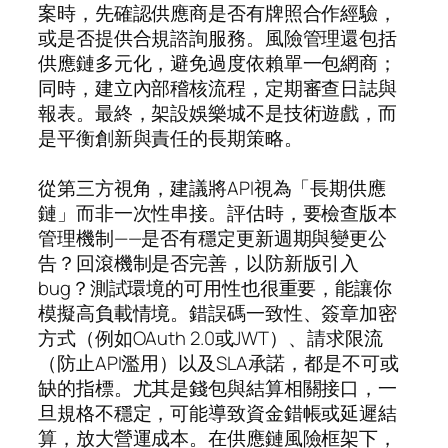
案時，先確認供應商是否有牌照合作經驗，
或是否提供合規諮詢服務。風險管理還包括
供應鏈多元化，避免過度依賴單一包網商；
同時，建立內部稽核流程，定期審查日誌與
報表。最終，架設娛樂城不是技術遊戲，而
是平衡創新與責任的長期策略。
從第三方視角，建議將API視為「長期供應
鏈」而非一次性串接。評估時，要檢查版本
管理機制——是否有穩定更新週期與變更公
告？回滾機制是否完善，以防新版引入
bug？測試環境的可用性也很重要，能讓你
模擬高負載情境。錯誤碼一致性、簽章加密
方式（例如OAuth 2.0或JWT）、請求限流
（防止API濫用）以及SLA承諾，都是不可或
缺的指標。尤其是錢包與結算相關接口，一
旦規格不穩定，可能導致資金錯帳或延遲結
算，放大營運成本。在供應鏈風險框架下，