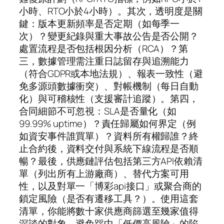
小時、RTO小於4小時）。其次，透明度是關
鍵：版本更新頻率是否定期（如每季一
次）？變更紀錄與重大事故公告是否公開？
處置流程是否包括根因分析（RCA）？第
三，數據管理需注重日誌留存與追溯能力
（符合GDPR或本地法規）、報表一致性（避
免多源頭數據衝突）、對帳機制（每日自動
化）與可稽核性（支援審計追蹤）。第四，
合同細節不可忽視：SLA是否量化（如
99.99% uptime）？責任歸屬如何界定（例
如資安事件誰買單）？資料所有權歸誰？終
止合約後，資料交付與系統下線流程是否順
暢？最後，供應鏈評估包括第三方API依賴清
單（列出所有上游廠商）、替代方案可用
性，以及對單一「博彩api接口」或聚合商的
鎖定風險（是否有遷移工具？）。使用這套
清單，你能將數十家供應商篩選至幾家值得
深談的對象，避免踩中「低價高風險」的陷