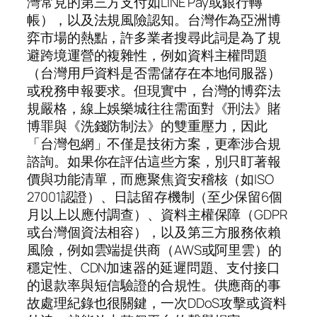
灣常見的第三方支付如LINE Pay或銀行轉
帳），以及法規風險認知。台灣作為亞洲博
弈市場的熱點，許多業者搜尋此詞是為了規
避跨境運營的複雜性，例如資料主權問題
（台灣用戶資料是否需儲存在本地伺服器）
或稅務申報要求。但現實中，台灣的博弈法
規嚴格，線上娛樂城往往需面對《刑法》賭
博罪與《洗錢防制法》的雙重壓力，因此
「台灣包網」不僅是技術方案，更牽涉合規
諮詢。如果你在評估這些方案，別只盯著報
價與功能清單，而應聚焦資安稽核（如ISO
27001認證）、日誌留存機制（至少保留6個
月以上以應付調查）、資料主權保障（GDPR
或台灣個資法相容），以及第三方服務依賴
風險，例如雲端提供商（AWS或阿里雲）的
穩定性、CDN加速器的延遲問題、支付接口
的退款率與短信驗證的合規性。供應商的事
故處理紀錄也很關鍵，一次DDoS攻擊或資料