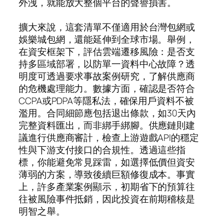
外洩，就能放大整個平台的聲譽損害。
擴大來說，這套清單不僅適用於台灣包網或
娛樂城包網，還能延伸到全球市場。舉例，
在資安框架下，評估雲端遷移風險：是否支
持多區域部署，以防單一資料中心故障？透
明度可透過要求事故案例研究，了解供應商
的危機處理能力。數據方面，確認是否符合
CCPA或PDPA等隱私法，確保用戶資料不被
濫用。合同細節應包括退出條款，如30天內
完整資料匯出，而非綁手綁腳。供應鏈則建
議進行供應商審計，檢查上游遊戲API的穩定
性與下游支付接口的合規性。透過這些指
標，你能避免常見踩雷，如選擇低價但資安
薄弱的方案，導致後續巨額修復成本。事實
上，許多產業案例顯示，初期省下的預算往
往被風險事件抵銷，因此投資在前期稽核是
明智之舉。