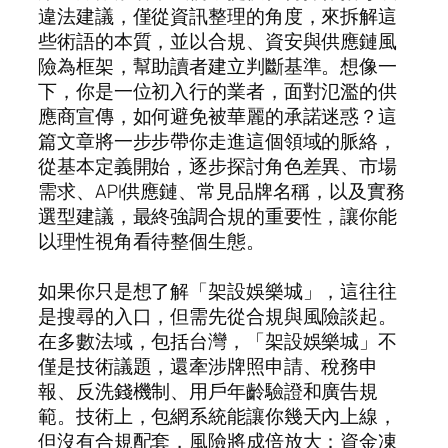
違法建議，僅從資訊整理的角度，來拆解這
些術語的本質，並以合規、資安與供應鏈風
險為框架，幫助讀者建立判斷基準。想像一
下，你是一位初入行的業者，面對氾濫的供
應商宣傳，如何避免被華麗的承諾迷惑？這
篇文章將一步步帶你走進這個領域的脈絡，
從基本定義開始，逐步探討角色差異、市場
需求、API供應鏈、常見品牌名稱，以及實務
選型建議，最終強調合規的重要性，讓你能
以理性視角看待整個生態。
如果你只是想了解「架設娛樂城」，這往往
是搜尋的入口，但需先從合規與風險談起。
在多數法域，包括台灣，「架設娛樂城」不
僅是技術議題，還牽涉牌照申請、稅務申
報、反洗錢機制、用戶年齡驗證和廣告規
範。技術上，包網系統能讓你幾天內上線，
但沒有合規配套，風險將成倍放大：資金凍