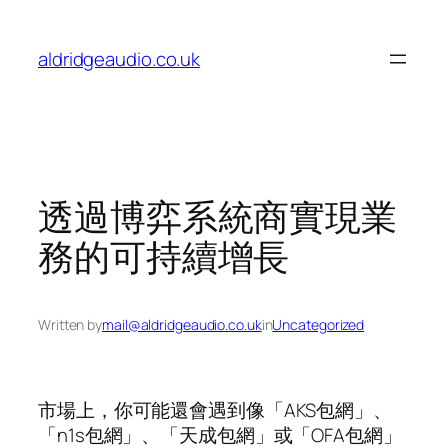
Skip
to
aldridgeaudio.co.uk
content
透過博弈系統商實現業
務的可持續增長
Written by
mail@aldridgeaudio.co.uk
in
Uncategorized
市場上，你可能還會遇到像「AKS包網」、
「n1s包網」、「天成包網」或「OFA包網」