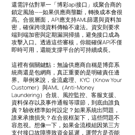
還需評估對單一「博彩api接口」或聚合商的
鎖定風險——如果供應商壟斷，轉換成本會很
高。合規層面，API應支持AML篩選與資料加
密，確保跨境資料傳輸不違法。資安則要求
端到端加密與定期漏洞掃描，避免接口成為
攻擊入口。透過這些審核，你能確保API不僅
即時可用，還能支撐平台的可持續成長。
這裡有個關鍵點：無論供應商自稱是博弈系
統商還是包網商，真正重要的是明確責任邊
界。舉例來說，金流處理、KYC（Know Your
Customer）與AML（Anti-Money
Laundering）合規、風控監控、客服支援、
資料保存以及事件通報等環節，到底由誰負
責？驗收標準如何設定？如果系統出問題，
誰來承擔損失？在合規框架下，這些問題不
容忽視。想像一下，如果金流模組因第三方
支付接口故障導致資金延遲，運營方是否能