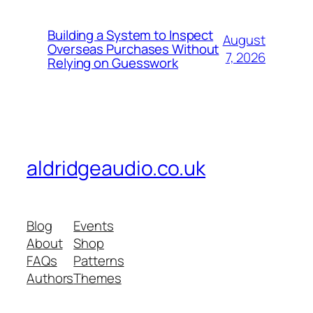
Building a System to Inspect
August
Overseas Purchases Without
7, 2026
Relying on Guesswork
aldridgeaudio.co.uk
Blog
Events
About
Shop
FAQs
Patterns
Authors
Themes