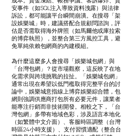
成本。資金凍結、帳務爭議、客訴爆炸、資
安事件（如SQL注入導致資料洩露）與法律
訴訟，都可能讓平台瞬間崩潰。在搜尋「架
設娛樂城」時，建議搭配合規顧問諮詢，評
估是否需取得海外牌照（如馬爾他或庫拉索
的博弈執照），並整合第三方風控工具，避
免單純依賴包網商的內建模組。
為什麼這麼多人會搜尋「娛樂城包網」與
「台灣包網」？從市場觀察，這反映了在地
化需求與跨境挑戰的拉扯。「娛樂城包網」
通常出現在希望以低門檻取得完整平台的討
論中，娛樂城意指線上博弈娛樂綜合體，包
網則強調供應商打包所有必要元件，讓業者
能專注行銷而非技術開發。相較之下，「台
灣包網」多帶有地域色彩，涉及語言本地化
（如繁體中文介面）、客服時區調整（台灣
時區24小時支援）、支付習慣適配（整合台