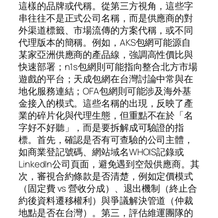
這樣的品牌或代稱。從第三方視角，這些字
串往往不是正式公司名稱，而是供應商的對
外渠道標籤、市場流傳的方案代稱，或不同
代理版本的簡稱。例如，AKS包網可能源自
某家亞洲供應商的產品線，強調高性價比與
快速部署；n1s包網則可能指向整合北方市場
遊戲的平台；天成包網在台灣討論中常與在
地化服務連結；OFA包網則可能涉及海外基
金接入的模式。這些名稱的出現，反映了產
業的碎片化與代理生態，但重點不在於「名
字好不好聽」，而是要拆解成可驗證的指
標。首先，確認是否有可查驗的公司主體，
如商業登記號碼、網站域名WHOIS記錄或
LinkedIn公司頁面，避免遇到空殼供應商。其
次，審視合約條款是否清楚，例如定價模式
（固定費 vs 營收分成）、退出機制（終止合
約後資料遷移權利）與爭議解決管道（仲裁
地點是否在台灣）。第三，評估維運團隊的