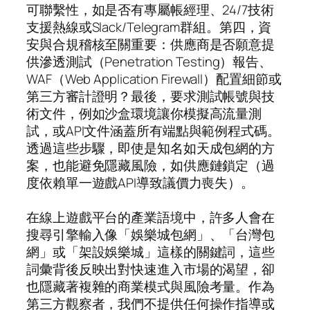
可聯繫性，如是否有專屬帳經理、24/7技術
支援熱線或Slack/Telegram群組。第四，資
安與合規稽核至關重要：供應商是否願意提
供滲透測試（Penetration Testing）報告、
WAF（Web Application Firewall）配置細節或
第三方審計證明？最後，要求測試帳號與技
術文件，例如沙盒環境讓你模擬高流量測
試，或API文件涵蓋所有端點與範例程式碼。
透過這些步驟，即使是知名如天成包網的方
案，也能避免隱藏風險，如供應鏈鎖定（過
度依賴單一遊戲API導致議價力喪失）。
在線上遊戲平台的產業語境中，許多人會在
搜尋引擎輸入像「娛樂城包網」、「台灣包
網」或「架設娛樂城」這樣的關鍵詞，這些
詞彙背後反映出對快速進入市場的渴望，卻
也隱藏著複雜的商業模式與風險考量。作為
第三方觀察者，我們不提供任何操作指導或