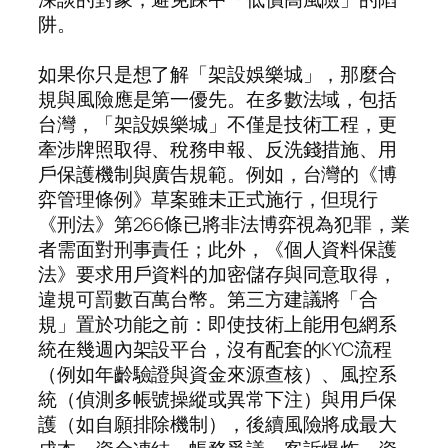
阱。
如果你只是想了解「架設娛樂城」，那麼合
規與風險應是第一優先。在多數法域，包括
台灣，「架設娛樂城」不僅是技術工程，更
牽涉牌照取得、稅務申報、反洗錢措施、用
戶保護機制與廣告規範。例如，台灣的《博
弈管理條例》草案雖未正式施行，但現行
《刑法》第266條已將非法博弈視為犯罪，業
者需面對刑事責任；此外，《個人資料保護
法》要求用戶資料的加密儲存與同意取得，
違規可罰數百萬台幣。第三方建議將「合
規」置於功能之前：即使技術上能用包網系
統在幾週內架設平台，沒有配套的KYC流程
（例如年齡驗證與資金來源查核）、風控系
統（偵測多帳號操縱或異常下注）與用戶保
護（如自願排除機制），後續風險將成最大