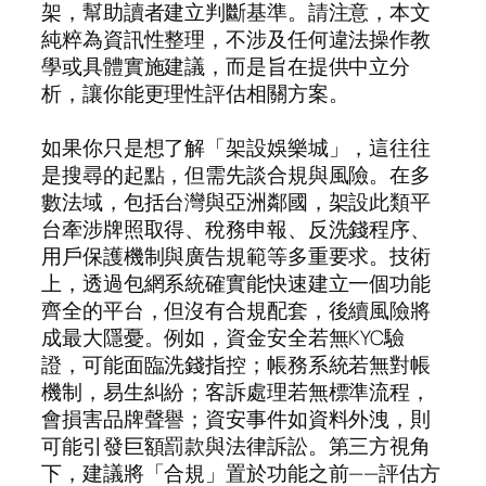
架，幫助讀者建立判斷基準。請注意，本文
純粹為資訊性整理，不涉及任何違法操作教
學或具體實施建議，而是旨在提供中立分
析，讓你能更理性評估相關方案。
如果你只是想了解「架設娛樂城」，這往往
是搜尋的起點，但需先談合規與風險。在多
數法域，包括台灣與亞洲鄰國，架設此類平
台牽涉牌照取得、稅務申報、反洗錢程序、
用戶保護機制與廣告規範等多重要求。技術
上，透過包網系統確實能快速建立一個功能
齊全的平台，但沒有合規配套，後續風險將
成最大隱憂。例如，資金安全若無KYC驗
證，可能面臨洗錢指控；帳務系統若無對帳
機制，易生糾紛；客訴處理若無標準流程，
會損害品牌聲譽；資安事件如資料外洩，則
可能引發巨額罰款與法律訴訟。第三方視角
下，建議將「合規」置於功能之前——評估方