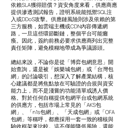
依賴SLA獲得賠償？資安角度來看，供應商應
提供滲透測試報告，證明系統能抵禦SQL注
入或DDoS攻擊。供應鏈風險則涉及依賴的第
三方服務，如雲端主機或CDN內容傳遞網
路，一旦這些環節斷鏈，整個平台可能癱
瘓。因此，簽約前務必要求供應商列出完整
責任矩陣，避免模糊地帶成為爭議源頭。
總結來說，不論你是從「博弈包網意思」開
始查詢，還是被「娛樂城包網」或「台灣包
網」的討論吸引，想深入了解產業結構，核
心建議都是將焦點放在可驗證的合規與資安
能力上，而不是淺嘗的功能清單或誘人價
格。對於任何自稱提供包網平台或包網系統
的供應方，包括市場上常見的「AKS包
網」、「n1s包網」、「天成包網」或「OFA
包網」等稱呼，都應採用一套一致的稽核與
驗收框架來比較。這不僅能降低風險，還能