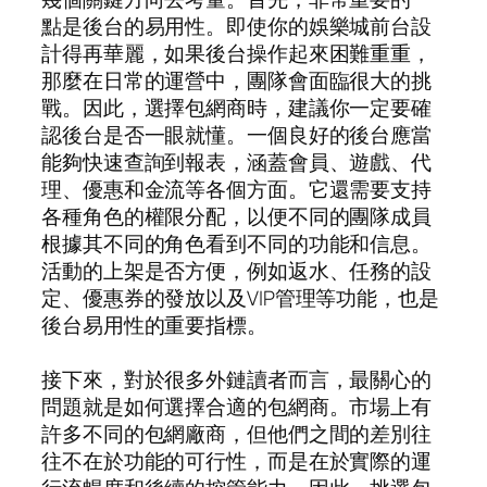
點是後台的易用性。即使你的娛樂城前台設
計得再華麗，如果後台操作起來困難重重，
那麼在日常的運營中，團隊會面臨很大的挑
戰。因此，選擇包網商時，建議你一定要確
認後台是否一眼就懂。一個良好的後台應當
能夠快速查詢到報表，涵蓋會員、遊戲、代
理、優惠和金流等各個方面。它還需要支持
各種角色的權限分配，以便不同的團隊成員
根據其不同的角色看到不同的功能和信息。
活動的上架是否方便，例如返水、任務的設
定、優惠券的發放以及VIP管理等功能，也是
後台易用性的重要指標。
接下來，對於很多外鏈讀者而言，最關心的
問題就是如何選擇合適的包網商。市場上有
許多不同的包網廠商，但他們之間的差別往
往不在於功能的可行性，而是在於實際的運