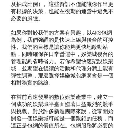
及抽成比例）。這些資訊不僅能讓你作出更
有根據的決策，也能在後期的運營中避免不
必要的風險。
如果你對於我們的方案有興趣，以AKS包網
為例，我們強調的是快速上線與後台的可控
性。我們的目標是讓你能夠更快地啟動站
點，同時確保在日常營運中，娛樂城後台的
管理能夠省時省力。若你希望快速架設娛樂
城，並期望在後續的活動和代理分潤上能有
彈性調整，那麼選擇娛樂城包網將會是一個
相對務實的路線。
在當前迅速發展的數位娛樂產業中，建立一
個成功的娛樂城平臺面臨著日益激烈的競爭
與挑戰。對於許多新進團隊來說，從零開始
開發一個娛樂城可能是一個艱鉅的任務，而
這正是包網的價值所在。包網服務將必要的