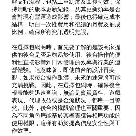
解支持流程，包括工單制度及回複時效；保
持清晰的版本更新紀錄，及其更新頻率是否
會對現有營運造成影響；最後也得確定成本
結構，明白一次性費用和後續的月費及抽成
比例，確保所有資訊透明無誤。
在選擇包網商時，首先要了解的是該商家提
供的後台是否足夠易於使用。後台操作的便
利性直接影響到日常管理的效率與行業的運
營體驗。這意味著，即使前台的設計再美
觀，如果後台操作艱澀，未來的運營將可能
充滿挑戰。因此，在選擇包網時，確保後台
報表能夠迅速查詢，無論是會員資料、遊戲
表現、代理收益或是金流狀況，都應一目瞭
然。此外，後台的權限管理也至關重要，因
為不同角色應能基於其權責獲得相應功能的
使用權限，這樣有助於提高信息安全性與工
作效率。