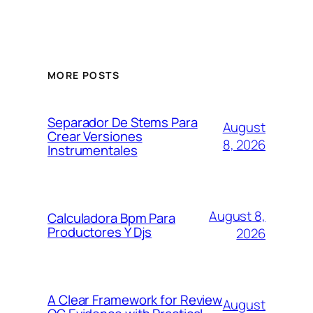
MORE POSTS
Separador De Stems Para
August
Crear Versiones
8, 2026
Instrumentales
August 8,
Calculadora Bpm Para
Productores Y Djs
2026
A Clear Framework for Review
August