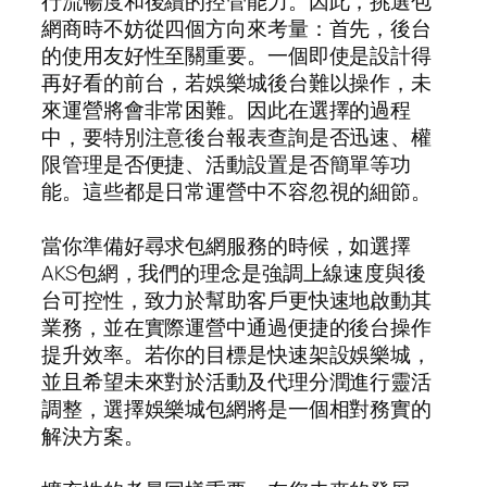
行流暢度和後續的控管能力。因此，挑選包
網商時不妨從四個方向來考量：首先，後台
的使用友好性至關重要。一個即使是設計得
再好看的前台，若娛樂城後台難以操作，未
來運營將會非常困難。因此在選擇的過程
中，要特別注意後台報表查詢是否迅速、權
限管理是否便捷、活動設置是否簡單等功
能。這些都是日常運營中不容忽視的細節。
當你準備好尋求包網服務的時候，如選擇
AKS包網，我們的理念是強調上線速度與後
台可控性，致力於幫助客戶更快速地啟動其
業務，並在實際運營中通過便捷的後台操作
提升效率。若你的目標是快速架設娛樂城，
並且希望未來對於活動及代理分潤進行靈活
調整，選擇娛樂城包網將是一個相對務實的
解決方案。