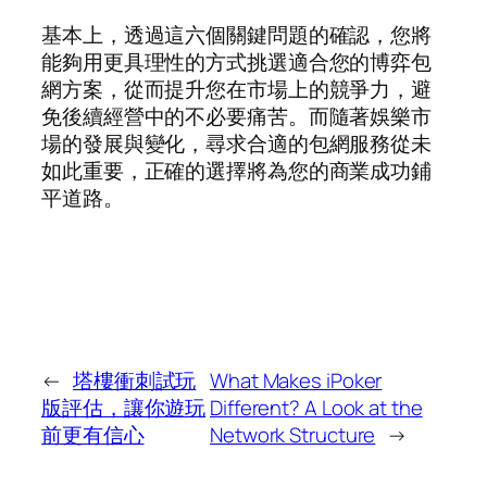
基本上，透過這六個關鍵問題的確認，您將
能夠用更具理性的方式挑選適合您的博弈包
網方案，從而提升您在市場上的競爭力，避
免後續經營中的不必要痛苦。而隨著娛樂市
場的發展與變化，尋求合適的包網服務從未
如此重要，正確的選擇將為您的商業成功鋪
平道路。
←
塔樓衝刺試玩
What Makes iPoker
版評估，讓你遊玩
Different? A Look at the
前更有信心
Network Structure
→