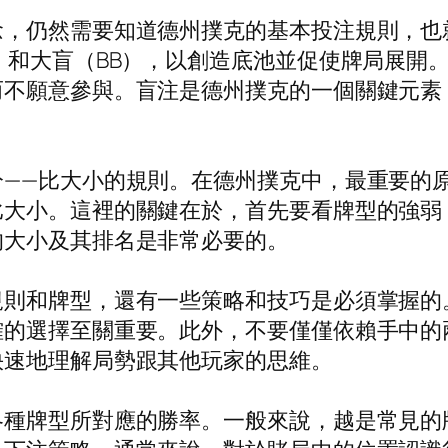
念，仍然需要知道德州撲克的基本投注規則，也
）和大盲（BB），以創造底池並促使牌局展開
而不願意參與。盲注是德州撲克的一個關鍵元素
分——比大小的規則。在德州撲克中，最重要的
比大小。這裡的關鍵在於，首先要看牌型的強弱
的大小及其排名是非常必要的。
規則和牌型，還有一些策略和技巧是必須掌握的
確的選擇至關重要。此外，不要僅僅依賴手中的
快速地理解局勢跟其他玩家的思維。
各種牌型所對應的勝率。一般來說，越是常見的