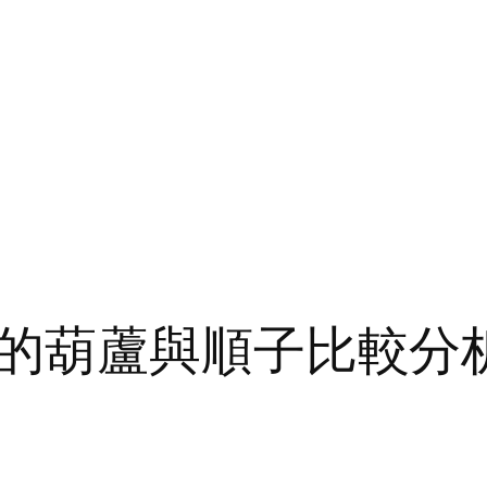
的葫蘆與順子比較分