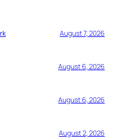
rk
August 7, 2026
August 6, 2026
August 6, 2026
August 2, 2026