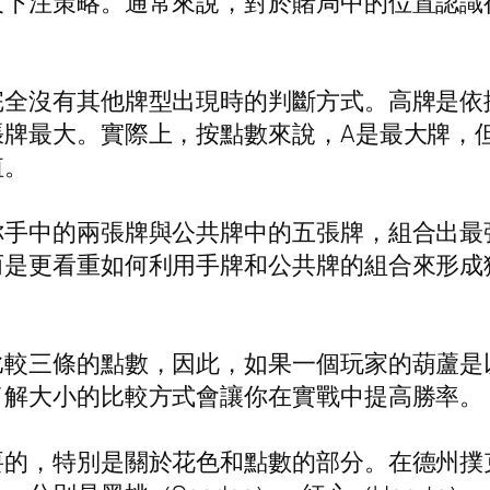
及下注策略。通常來說，對於賭局中的位置認識
完全沒有其他牌型出現時的判斷方式。高牌是依
張牌最大。實際上，按點數來說，A是最大牌，
值。
你手中的兩張牌與公共牌中的五張牌，組合出最
而是更看重如何利用手牌和公共牌的組合來形成
比較三條的點數，因此，如果一個玩家的葫蘆是
了解大小的比較方式會讓你在實戰中提高勝率。
要的，特別是關於花色和點數的部分。在德州撲