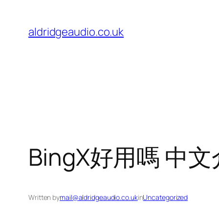
Skip
to
aldridgeaudio.co.uk
content
BingX好用嗎 
Written by
mail@aldridgeaudio.co.uk
in
Uncategorized