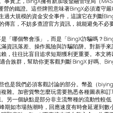
騙。事實上，BingX擁有新加坡金融管理局（M
法運營的鐵證。這些牌照意味著BingX必須遵
發生過大規模的資金安全事件，這讓它在判斷Bi
詐騙的傳言，不妨多查證官方資訊，就能避免不必
哪個幣會漲」，而是「BingX詐騙嗎？Bing
充滿資訊落差、操作風險與詐騙陷阱。對新手來
賴，往往比盲目追求短期獲利更重要。本文將以幣
與適合族群，幫助你更客觀判斷 BingX 好嗎、
些也是我們必須客觀討論的部分。幣盈（biyin
複雜。加密貨幣怎麼玩需要熟悉各種圖表和訂單
應。另一個缺點是部分非主流幣種的流動性較低
面，高峰期如市場熱潮時，回應速度有時會延遲到