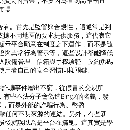
受損失的資金，不要因為看到高報酬宣
市場。
綜合看。首先是監管與合規性，這通常是判
並依據不同地區的要求提供服務，這代表它
顯示平台願意在制度之下運作，而不是隨
證與異常行為警示等，這些設計都能降低
登入設備管理、信箱與手機驗證、反釣魚碼
使用者自己的安全習慣同樣關鍵。
幣圈詐騙事件層出不窮，從假冒的交易所
有些不法分子會偽造BingX的名義，發
題，而是外部的詐騙行為。幣盈
免點擊任何不明來源的連結。另外，有些新
損後就誤以為是平台在搞鬼。這其實是學