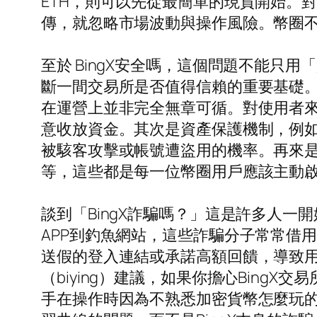
ETH，則可以先從最簡單的現貨開始。
傳，就忽略市場波動與操作風險。幣圈
至於 BingX安全嗎，這個問題不能
斷一間交易所是否值得信賴的重要基礎。
在運營上並非完全無章可循。對使用者
意收放資金。其次是資產保護機制，例
被駭客攻擊或帳號遭盜用的機率。再來是
等，這些都是每一位幣圈用戶應該主動
談到「BingX詐騙嗎？」這是許多人
APP到釣魚網站，這些詐騙分子常常借
送假的登入連結或承諾高額回饋，導致用
（biying）建議，如果你擔心Bing
手在操作時因為不熟悉加密貨幣怎麼玩