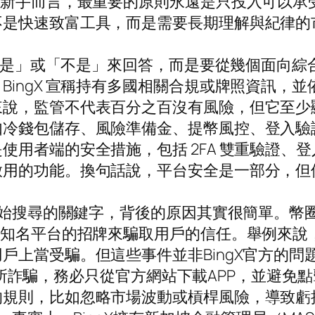
對新手而言，最重要的原則永遠是只投入可以承
不是快速致富工具，而是需要長期理解與紀律的
只用「是」或「不是」來回答，而是要從幾個面向
BingX 宣稱持有多國相關合規或牌照資訊，
來說，監管不代表百分之百沒有風險，但它至少
如冷錢包儲存、風險準備金、提幣風控、登入驗
使用者端的安全措施，包括 2FA 雙重驗證、
啟用的功能。換句話說，平台安全是一部分，但
一開始搜尋的關鍵字，背後的原因其實很簡單。
用知名平台的招牌來騙取用戶的信任。舉例來說，
戶上當受騙。但這些事件並非BingX官方的問
X交易所詐騙，務必只從官方網站下載APP，並避
的規則，比如忽略市場波動或槓桿風險，導致虧