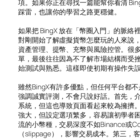
項。如果你正在尋找一篇能幫你看清 Bi
踩雷，也讓你的學習之路更穩健。
如果把 BingX 放在「幣圈入門」的
對剛開始了解虛擬貨幣怎麼玩的人來說
資產管理、提幣、充幣與風險控管。很
單，最後往往因為不了解市場結構而受
始測試與熟悉。這樣即使初期有操作失
雖然BingX有許多優點，但任何平台都不是
強調誠實評測，不會只說好話。首先，介
系統，但這也導致頁面看起來較為擁擠
強大，但設定選項繁多，容易讓初學者困
流的小幣種，交易深度不如Binance或
（slippage），影響交易成本。第