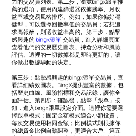
力的交易員列表。第二步，瀏覽bingx跟單推
薦的選項，使用內建篩選器依據勝率、月收
益率或交易風格排序。例如，如果你偏好穩
健型，可以選擇回撤率低的交易員；若想追
求高報酬，則選收益率高的。第三步，點擊
感興趣的
bingx帶單
交易員，進入詳細頁面
查看他們的交易歷史圖表、持倉分析和風險
評估。這裡的一切數據都是即時更新的，讓
你做出數據驅動的決定。
第三步：點擊感興趣的bingx帶單交易員，查
看詳細績效圖表。BingX提供豐富的數據，包
括歷史曲線、風險指標和交易記錄，讓你全
面評估。第四步：確認後，點擊「跟單」按
鈕，進入bingx跟單設定介面。這裡你需要選
擇跟單模式：固定金額模式適合小額投資，
每次交易使用相同金額；比例模式則根據你
的總資金比例自動調整，更適合大戶。第五