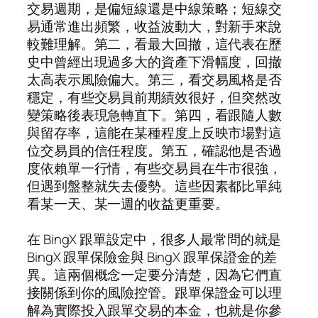
交易週期，是偏短線還是中線策略；短線交
易通常進出頻繁，收益波動大，對新手來說
較難理解。第二，看最大回撤，這代表在歷
史中曾經出現過多大的資產下滑幅度，回撤
太高表示風險偏大。第三，看交易風格是否
穩定，有些交易員前期績效很好，但突然改
變策略後表現急轉直下。第四，看跟隨人數
與留存率，這能在某種程度上反映市場對這
位交易員的信任程度。第五，確認他是否過
度依賴單一行情，有些交易員在牛市很強，
但遇到盤整就失去優勢。這些因素都比單純
看某一天、某一週的收益更重要。
在 BingX 跟單設定中，很多人最常問的就是
BingX 跟單保險金與 BingX 跟單保證金的差
異。這兩個概念一定要分清楚，因為它們直
接關係到你的風險控管。跟單保證金可以理
解為實際投入跟單交易的本金，也就是你參