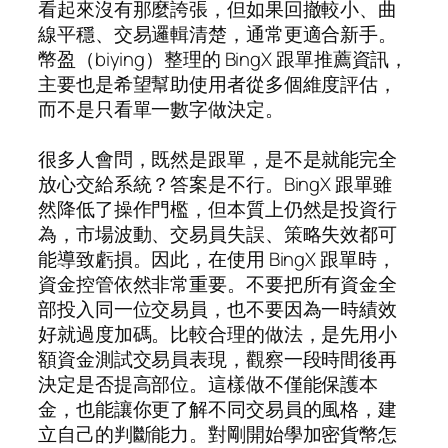
看起來沒有那麼誇張，但如果回撤較小、曲
線平穩、交易邏輯清楚，通常更適合新手。
幣盈（biying）整理的 BingX 跟單推薦資訊，
主要也是希望幫助使用者從多個維度評估，
而不是只看單一數字做決定。
很多人會問，既然是跟單，是不是就能完全
放心交給系統？答案是不行。BingX 跟單雖
然降低了操作門檻，但本質上仍然是投資行
為，市場波動、交易員失誤、策略失效都可
能導致虧損。因此，在使用 BingX 跟單時，
資金控管依然非常重要。不要把所有資金全
部投入同一位交易員，也不要因為一時績效
好就過度加碼。比較合理的做法，是先用小
額資金測試交易員表現，觀察一段時間後再
決定是否提高部位。這樣做不僅能保護本
金，也能讓你更了解不同交易員的風格，建
立自己的判斷能力。對剛開始學加密貨幣怎