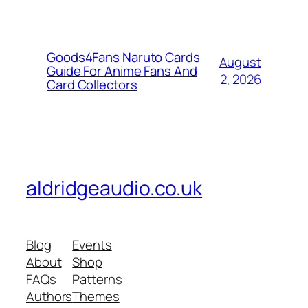
Goods4Fans Naruto Cards
August
Guide For Anime Fans And
2, 2026
Card Collectors
aldridgeaudio.co.uk
Blog
Events
About
Shop
FAQs
Patterns
Authors
Themes