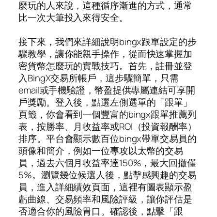
麼玩的人來說，這種循序漸進的方式，通常
比一次大筆投入來得安全。
接下來，我們來詳細說明bingx跟單設定的步
驟教學，讓你能親手操作，從而快速掌握加
密貨幣怎麼玩的實戰技巧。首先，註冊並登
入BingX交易所帳戶，這步驟簡單，只需
email或手機驗證，幣盈提供專屬連結可享開
戶獎勵。登入後，點選左側選單的「跟單」
頁籤，你會看到一個豐富的bingx跟單推薦列
表，按勝率、月收益率或ROI（投資報酬率）
排序。平台會顯示數百位bingx帶單交易員的
頭像和簡介，例如一位專攻以太幣的交易
員，過去六個月收益率達150%，最大回撤僅
5%。瀏覽幾位候選人後，點擊感興趣的交易
員，進入詳細績效頁面，這裡有圖表顯示盈
虧曲線、交易頻率和風險評級，讓你評估是
否適合你的風險胃口。確認後，點擊「跟