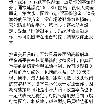
步：設定bingx跟單保證金，這是你的本金部
分，通常建議從100 USDT開始，視個人資金
而定。第六步：配置bingx跟單保險金，這是
額外的保護資金，當市場波動導致虧損時，
它能防止強制平倉。第七步：審核所有設
定，點擊「開始跟單」，系統就會自動運
作。你可以隨時在後台監控，調整或停止跟
單。
挑選交易員時，不能只看表面的高報酬率。
很多新手會被短期暴衝的收益吸引，但真正
重要的是穩定性與風險控制。你可以觀察交
易員的歷史績效，包括總收益、近 30 天表
現、勝率、最大回撤、跟單人數，以及他們
的交易頻率。勝率高不代表一定適合你，因
為有些策略可能是小賺大賠；收益率高也不
一定代表長期穩定，可能只是剛好遇到市場
行情配合。相反地，穩健型交易員雖然報酬