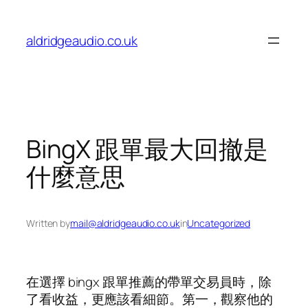
Skip
to
aldridgeaudio.co.uk
content
BingX 跟單最大回撤是
什麼意思
Written by
mail@aldridgeaudio.co.uk
in
Uncategorized
在選擇 bingx 跟單推薦的帶單交易員時，除
了看收益，更應該看細節。第一，觀察他的