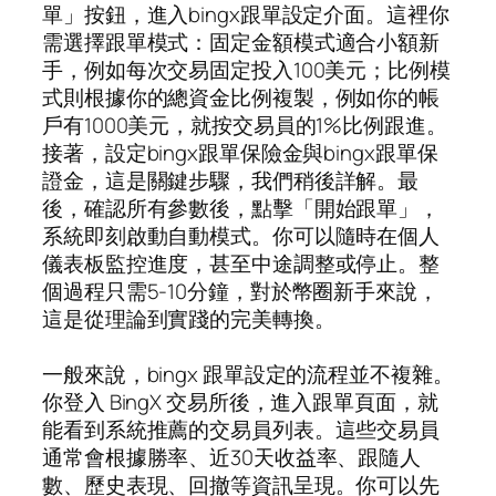
單」按鈕，進入bingx跟單設定介面。這裡你
需選擇跟單模式：固定金額模式適合小額新
手，例如每次交易固定投入100美元；比例模
式則根據你的總資金比例複製，例如你的帳
戶有1000美元，就按交易員的1%比例跟進。
接著，設定bingx跟單保險金與bingx跟單保
證金，這是關鍵步驟，我們稍後詳解。最
後，確認所有參數後，點擊「開始跟單」，
系統即刻啟動自動模式。你可以隨時在個人
儀表板監控進度，甚至中途調整或停止。整
個過程只需5-10分鐘，對於幣圈新手來說，
這是從理論到實踐的完美轉換。
一般來說，bingx 跟單設定的流程並不複雜。
你登入 BingX 交易所後，進入跟單頁面，就
能看到系統推薦的交易員列表。這些交易員
通常會根據勝率、近30天收益率、跟隨人
數、歷史表現、回撤等資訊呈現。你可以先