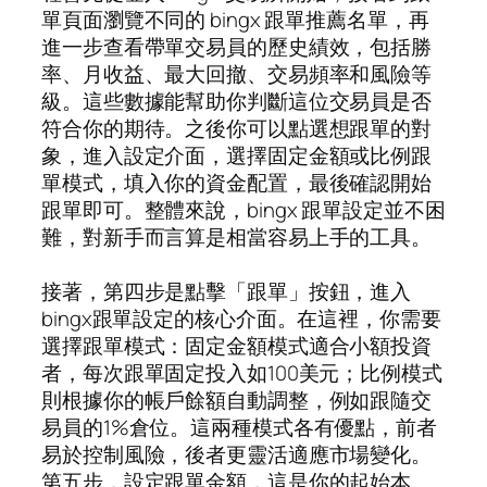
單頁面瀏覽不同的 bingx 跟單推薦名單，再
進一步查看帶單交易員的歷史績效，包括勝
率、月收益、最大回撤、交易頻率和風險等
級。這些數據能幫助你判斷這位交易員是否
符合你的期待。之後你可以點選想跟單的對
象，進入設定介面，選擇固定金額或比例跟
單模式，填入你的資金配置，最後確認開始
跟單即可。整體來說，bingx 跟單設定並不困
難，對新手而言算是相當容易上手的工具。
接著，第四步是點擊「跟單」按鈕，進入
bingx跟單設定的核心介面。在這裡，你需要
選擇跟單模式：固定金額模式適合小額投資
者，每次跟單固定投入如100美元；比例模式
則根據你的帳戶餘額自動調整，例如跟隨交
易員的1%倉位。這兩種模式各有優點，前者
易於控制風險，後者更靈活適應市場變化。
第五步，設定跟單金額，這是你的起始本