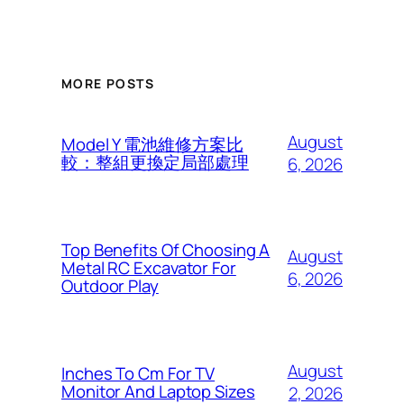
MORE POSTS
August
Model Y 電池維修方案比
較：整組更換定局部處理
6, 2026
Top Benefits Of Choosing A
August
Metal RC Excavator For
6, 2026
Outdoor Play
August
Inches To Cm For TV
Monitor And Laptop Sizes
2, 2026