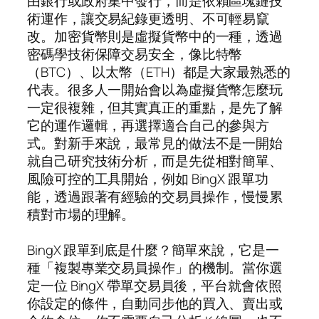
由銀行或政府集中發行，而是依賴區塊鏈技
術運作，讓交易紀錄更透明、不可輕易竄
改。加密貨幣則是虛擬貨幣中的一種，透過
密碼學技術保障交易安全，像比特幣
（BTC）、以太幣（ETH）都是大家最熟悉的
代表。很多人一開始會以為虛擬貨幣怎麼玩
一定很複雜，但其實真正的重點，是先了解
它的運作邏輯，再選擇適合自己的參與方
式。對新手來說，最常見的做法不是一開始
就自己研究技術分析，而是先從相對簡單、
風險可控的工具開始，例如 BingX 跟單功
能，透過跟著有經驗的交易員操作，慢慢累
積對市場的理解。
BingX 跟單到底是什麼？簡單來說，它是一
種「複製專業交易員操作」的機制。當你選
定一位 BingX 帶單交易員後，平台就會依照
你設定的條件，自動同步他的買入、賣出或