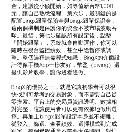
金，建議從小額開始，如等值新台幣1,000
元，讓自己熟悉流程。第六步，最關鍵的是
配置bingx跟單保險金與bingx跟單保證金，
這兩個機制是保護你的資金不被市場波動吞
噬。最後，第七步確認所有設定後，點擊
「開始跟單」，系統就會自動運作，你可以
隨時在後台監控績效，甚至中途暫停或調
整。整個過程無需程式知識，BingX的介面設
計得像手機App一樣友好，幣盈（biying）還
提供影片教學，讓你邊看邊做。
BingX 的優勢之一，就是它讓初學者可以很
快找到可參考的交易對象，而不需要自己從
零摸索。平台上的交易員資訊透明、數據相
對完整，這讓使用者可以更有依據地做出選
擇。再加上 bingx 跟單設定本身並不複雜，
從登入、篩選、查看績效、選擇模式到完成
跟單，整個過程通常不需要太多時間。對忙