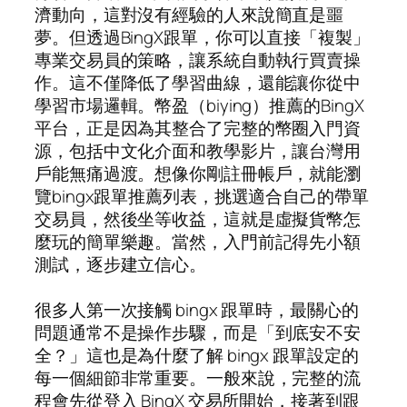
濟動向，這對沒有經驗的人來說簡直是噩
夢。但透過BingX跟單，你可以直接「複製」
專業交易員的策略，讓系統自動執行買賣操
作。這不僅降低了學習曲線，還能讓你從中
學習市場邏輯。幣盈（biying）推薦的BingX
平台，正是因為其整合了完整的幣圈入門資
源，包括中文化介面和教學影片，讓台灣用
戶能無痛過渡。想像你剛註冊帳戶，就能瀏
覽bingx跟單推薦列表，挑選適合自己的帶單
交易員，然後坐等收益，這就是虛擬貨幣怎
麼玩的簡單樂趣。當然，入門前記得先小額
測試，逐步建立信心。
很多人第一次接觸 bingx 跟單時，最關心的
問題通常不是操作步驟，而是「到底安不安
全？」這也是為什麼了解 bingx 跟單設定的
每一個細節非常重要。一般來說，完整的流
程會先從登入 BingX 交易所開始，接著到跟