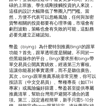
碌的上班族、學生或剛接觸投資的人來說，
這樣的設計大幅降低了幣圈入門門檻。當
然，方便不代表可以忽略風險，任何與加密
貨幣相關的投資都要有心理準備，市場會有
劇烈波動，策略也會有失敗的可能，這點務
必要先建立正確認知。
幣盈（biying）為什麼特別推薦BingX的跟單
功能？首先，跟單透明度是關鍵。不同於一
些黑箱操作的平台，BingX要求所有bingx帶
單交易員公開真實績效，經過第三方審核。
這讓你能基於事實選擇，而不是聽信廣告。
其次，bingx跟單推薦系統非常完整，你可以
按語言（中文交易員）、幣種專長（如ETH
專家）或風險偏好篩選，幣盈甚至提供專屬
推薦清單，幫助台灣用戶避開不適合的選
項。第三，設定過程簡單，新手只需5-10分
鐘，就能完成bingx跟單設定，遠比學習K線