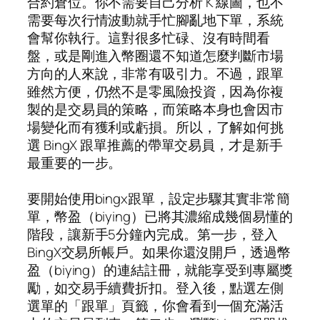
合約倉位。你不需要自己分析 K 線圖，也不
需要每次行情波動就手忙腳亂地下單，系統
會幫你執行。這對很多忙碌、沒有時間看
盤，或是剛進入幣圈還不知道怎麼判斷市場
方向的人來說，非常有吸引力。不過，跟單
雖然方便，仍然不是零風險投資，因為你複
製的是交易員的策略，而策略本身也會因市
場變化而有獲利或虧損。所以，了解如何挑
選 BingX 跟單推薦的帶單交易員，才是新手
最重要的一步。
要開始使用bingx跟單，設定步驟其實非常簡
單，幣盈（biying）已將其濃縮成幾個易懂的
階段，讓新手5分鐘內完成。第一步，登入
BingX交易所帳戶。如果你還沒開戶，透過幣
盈（biying）的連結註冊，就能享受到專屬獎
勵，如交易手續費折扣。登入後，點選左側
選單的「跟單」頁籤，你會看到一個充滿活