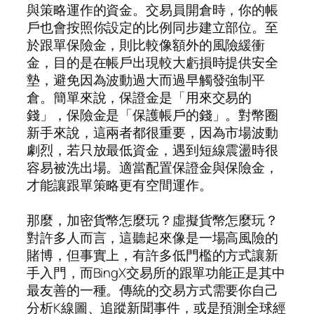
與策略運作的資金。交易員開倉時，你的帳
戶也會按照你設定的比例同步建立部位。至
於跟單保險金，則比較像額外的風險緩衝
金，目的是在帳戶出現較大虧損時提供安全
墊，避免因為波動過大而過早觸發強制平
倉。簡單來說，保證金是「用來交易的
錢」，保險金是「保護帳戶的錢」。對幣圈
新手來說，這兩者都很重要，因為市場波動
劇烈，若只放最低資金，遇到短線震盪時很
容易被洗出場。適當配置保證金與保險金，
才能讓跟單策略更有空間運作。
那麼，加密貨幣怎麼玩？虛擬貨幣怎麼玩？
對許多人而言，這聽起來像是一場高風險的
賭博，但事實上，有許多低門檻的方式讓新
手入門，而BingX交易所的跟單功能正是其中
最友善的一種。傳統的交易方式需要你自己
分析K線圖、追蹤新聞事件，或是預測全球經