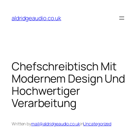
Skip
to
aldridgeaudio.co.uk
content
Chefschreibtisch Mit
Modernem Design Und
Hochwertiger
Verarbeitung
Written by
mail@aldridgeaudio.co.uk
in
Uncategorized