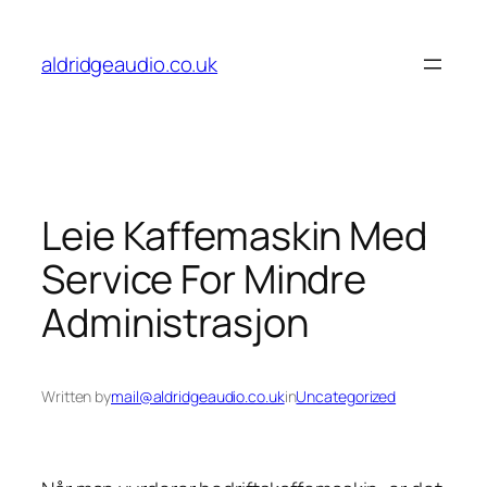
Skip
to
aldridgeaudio.co.uk
content
Leie Kaffemaskin Med
Service For Mindre
Administrasjon
Written by
mail@aldridgeaudio.co.uk
in
Uncategorized