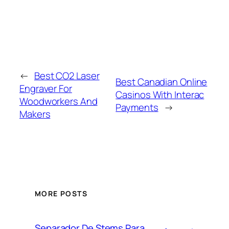
←
Best CO2 Laser
Best Canadian Online
Engraver For
Casinos With Interac
Woodworkers And
Payments
→
Makers
MORE POSTS
Separador De Stems Para