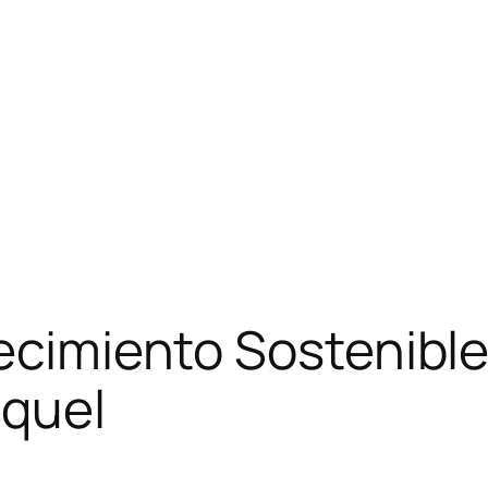
recimiento Sostenib
iquel