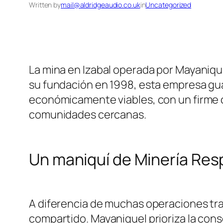
Written by
mail@aldridgeaudio.co.uk
in
Uncategorized
La mina en Izabal operada por Mayaniqu
su fundación en 1998, esta empresa gua
económicamente viables, con un firme co
comunidades cercanas.
Un maniquí de Minería Re
A diferencia de muchas operaciones trad
compartido. Mayaniquel prioriza la cons