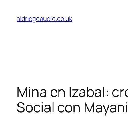
Skip
to
aldridgeaudio.co.uk
content
Mina en Izabal: c
Social con Mayan