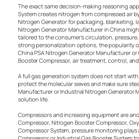
The exact same decision-making reasoning appli
System creates nitrogen from compressed air by
Nitrogen Generator for packaging, blanketing, la
Nitrogen Generator Manufacturer in China migh
tailored to the consumer’s circulation, pressure
strong personalization options, the popularity 
China PSA Nitrogen Generator Manufacturer or C
Booster Compressor, air treatment, control, and 
A full gas generation system does not start with
protect the molecular sieves and make sure ste
Manufacturer or Industrial Nitrogen Generator
solution life.
Compressors and increasing equipment are anoth
Compressor, Nitrogen Booster Compressor, Oxy
Compressor System, pressure monitoring plays an 
Compressor or Industrial Gas Booster System to bo