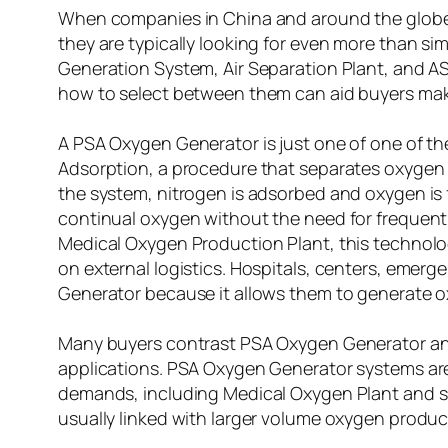
When companies in China and around the globe
they are typically looking for even more than s
Generation System, Air Separation Plant, and ASU
how to select between them can aid buyers mak
A PSA Oxygen Generator is just one of one of t
Adsorption, a procedure that separates oxygen 
the system, nitrogen is adsorbed and oxygen is
continual oxygen without the need for frequent 
Medical Oxygen Production Plant, this technolo
on external logistics. Hospitals, centers, emer
Generator because it allows them to generate o
Many buyers contrast PSA Oxygen Generator and
applications. PSA Oxygen Generator systems are
demands, including Medical Oxygen Plant and s
usually linked with larger volume oxygen produ