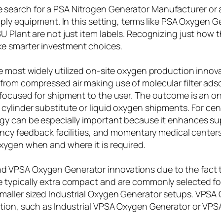
 search for a PSA Nitrogen Generator Manufacturer or
imply equipment. In this setting, terms like PSA Oxygen
 Plant are not just item labels. Recognizing just how t
e smarter investment choices.
he most widely utilized on-site oxygen production inno
from compressed air making use of molecular filter ads
 focused for shipment to the user. The outcome is an o
cylinder substitute or liquid oxygen shipments. For ce
gy can be especially important because it enhances sup
gency feedback facilities, and momentary medical cente
xygen when and where it is required.
 VPSA Oxygen Generator innovations due to the fact t
 typically extra compact and are commonly selected for
maller sized Industrial Oxygen Generator setups. VPS
ction, such as Industrial VPSA Oxygen Generator or VPS