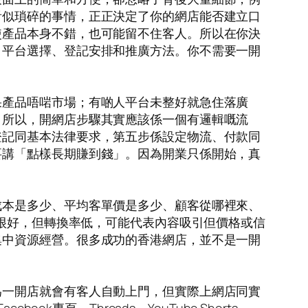
看似瑣碎的事情，正正決定了你的網店能否建立口
使產品本身不錯，也可能留不住客人。所以在你決
、平台選擇、登記安排和推廣方法。你不需要一開
果產品唔啱市場；有啲人平台未整好就急住落廣
。所以，開網店步驟其實應該係一個有邏輯嘅流
登記同基本法律要求，第五步係設定物流、付款同
要講「點樣長期賺到錢」。因為開業只係開始，真
成本是多少、平均客單價是多少、顧客從哪裡來、
應很好，但轉換率低，可能代表內容吸引但價格或信
集中資源經營。很多成功的香港網店，並不是一開
為一開店就會有客人自動上門，但實際上網店同實