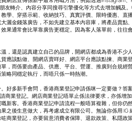
係新手最常用嘅方法，例如透過Instagram、Facebook
st、社群群組、朋友轉介、內容分享同搜尋引擎優化等方式去增
、教學、穿搭示範、收納技巧、真實評價、限時優惠、直
就大灑金錢落廣告，不如先建立基本內容庫，將產品賣點
，效果通常會比單靠廣告更穩定。因為客人落單前，往往
水溫，還是認真建立自己的品牌，開網店都成為香港不少
入貨應該點做、開網店賣咩好、網店平台應該點揀、商業
簡單，而係要由產品、供應、平台、營運、推廣到合規經
晰策略同穩定執行，而唔只係一時熱潮。
分。好多新手會問，香港商業登記申請係咪一定要做？答
規定申請商業登記。網店商業登記唔單止係法律要求，亦係
買嘅新客。香港商業登記申請流程一般唔算複雜，但你仍
果之後生意做大，再考慮成立有限公司。無論你係用 IG
除咗商業登記，亦要留意消費者保障、退款政策、私隱政