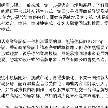
開網店步驟。一般來說，第一步是選定市場和產品，了解
合的網店平台或社交銷售方式；第四步是處理商業登記及
策；第六步是設計宣傳內容，開始有系統地吸客；第七步
單都穩定、準時、準確地完成，令客人願意回購和推薦。
意模式。
業登記係一件相當重要的事。無論你係做 IG Shop、設
登記。香港商業登記申請程序並唔算複雜，但你仍然需要
司形式經營，視乎你的業務規模、風險承擔同埋未來發展
交易、想建立較正式的品牌形象，成立有限公司會更合適
先從小規模開始，測試市場，再逐步優化。不要一開始就
市場反應，記錄哪些產品最受歡迎，哪些內容最能吸引人
勢。如果你擅長內容創作，可以多投放在社交平台和品牌
以建立高黏性的顧客群。成功的網店從來不是單靠運氣，
、品牌、營運和行銷的系統工程。很多人只看見成功網店