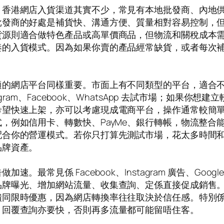
。香港網店入貨渠道其實不少，常見有本地批發商、內地
批發商的好處是補貨快、溝通方便、質量相對容易控制，
貨源則適合做特色產品或高單價商品，但物流和關稅成本
奏的入貨模式。因為如果你賣的產品經常缺貨，或者每次
適的網店平台同樣重要。市面上有不同類型的平台，適合
gram、Facebook、WhatsApp 去試市場；如果
希望快速上架，亦可以考慮現成電商平台，操作通常較簡
，例如信用卡、轉數快、PayMe、銀行轉帳，物流整合
配合你的營運模式。若你只打算先測試市場，花太多時間
品牌資產。
常見係 Facebook、Instagram 廣告、Googl
品牌曝光、增加網站流量、收集查詢、定係直接促成銷售
饋同限時優惠，因為網店轉換率往往取決於信任感。特別
，回覆查詢亦要快，否則再多流量都可能留唔住客。