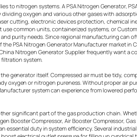
es to nitrogen systems. A PSA Nitrogen Generator, PSA
 dividing oxygen and various other gases with adsorpti
ser cutting, electronic devices protection, chemical iner
t use common units, containerized systems, or Custo
, and purity needs. Since regional manufacturing can oft
of the PSA Nitrogen Generator Manufacturer market in C
hina Nitrogen Generator Supplier frequently want a co
filtration system.
 the generator itself. Compressed air must be tidy, comp
ady oxygen or nitrogen pureness. Without proper air pu
 Manufacturer system can experience from lowered perf
er significant part of the gas production chain. Whet
gen Booster Compressor, Air Booster Compressor, Gas 
essential duty in system efficiency. Several industrial
ost electrical outlet pressure for filling up cyndrical 