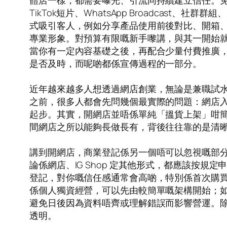
體店一樣，都需要曝光、引流同持續建立信任。免費網店宣傳
TikTok短片、WhatsApp Broadca
式吸引客人，例如分享產品使用前後對比、開箱
專業形象。對預算有限嘅新手嚟講，與其一開始
當你有一定內容基礎之後，再配合少量付費推廣
是否及時，而呢啲都係宣傳過程的一部分。
近年越來越多人想透過網店創業，無論是兼職試
之前，很多人都會先問幾個最實際的問題：網店
起步。其實，開網店並唔係單純「搵貨上架」咁
間網店之所以能夠長做長有，背後往往靠的是清
講到開網店，商業登記係另一個唔可以忽視嘅部
論係網店、IG Shop 定其他形式，都應該按
登記，對你嘅信任感通常會高啲，特別係首次購
係個人獨資經營，可以先由較簡單嘅架構開始；如
避免日後因為資料唔齊或理解錯誤而影響營運。
透明。