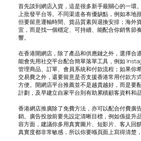
首先談到網店入貨，這是很多新手最關心的一環
上批發平台等。不同渠道各有優缺點，例如本地
但要留意運輸時間、貨品質素與退換安排；海外
宜，而是找一個穩定、可持續、能配合你銷售節
響。
在香港開網店，除了產品和供應鏈之外，選擇合
能會先用社交平台配合簡單落單工具，例如 Insta
管理商品、訂單、會員系統和付款流程；如果你
交易費之外，還要留意是否支援香港常用付款方式
方便。開網店平台推薦並不是越貴越好，而是要
計劃，及早建立自家平台則有助累積顧客資料和
香港網店推廣除了免費方法，亦可以配合付費廣告做加速。最
銷。廣告投放前要先設定清晰目標，例如係提升
容方面，建議你多用真實圖片、短影片、客人回
真實度都非常敏感，所以你要喺頁面上寫得清楚