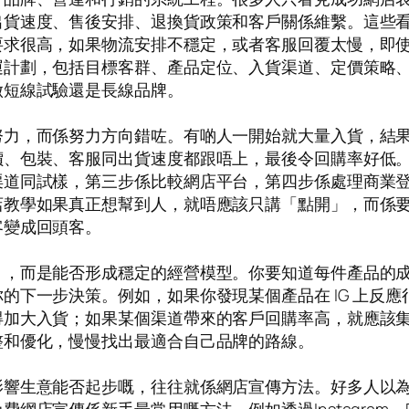
出貨速度、售後安排、退換貨政策和客戶關係維繫。這些
要求很高，如果物流安排不穩定，或者客服回覆太慢，即
運計劃，包括目標客群、產品定位、入貨渠道、定價策略
做短線試驗還是長線品牌。
努力，而係努力方向錯咗。有啲人一開始就大量入貨，結
價、包裝、客服同出貨速度都跟唔上，最後令回購率好低
渠道同試樣，第三步係比較網店平台，第四步係處理商業
店教學如果真正想幫到人，就唔應該只講「點開」，而係
客變成回頭客。
」，而是能否形成穩定的經營模型。你要知道每件產品的
的下一步決策。例如，如果你發現某個產品在 IG 上反
得加大入貨；如果某個渠道帶來的客戶回購率高，就應該
整和優化，慢慢找出最適合自己品牌的路線。
影響生意能否起步嘅，往往就係網店宣傳方法。好多人以