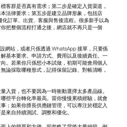
目標客群是否真有需求；第二步是確定入貨渠道，
基本法律要求；第五步是建立品牌形象，包括店
是優化訂單、出貨、客服與售後流程。很多新手以為
當你把整個流程打通之後，網店就不再只是一個
網站，或者只係透過 WhatsApp 接單，只要係
了解基本要求、申請方式、費用以及後續責任。一
方向。若果你只係想小本試做，初期可能會用個人
。無論採取哪種形式，記得保留記錄、對帳清晰，
大量入貨，也不要因為一時衝動選擇太多產品線。
，哪些平台轉化率最高。當你慢慢累積經驗，就會
故事；如果你擅長供應鏈管理，可以專注於穩定入
而是來自持續測試、調整和優化。
表面上的簡單和方便，卻忽略了背後大量細節，例