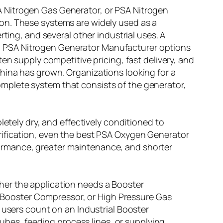
 Nitrogen Gas Generator, or PSA Nitrogen
on. These systems are widely used as a
ting, and several other industrial uses. A
m PSA Nitrogen Generator Manufacturer options
en supply competitive pricing, fast delivery, and
hina has grown. Organizations looking for a
mplete system that consists of the generator,
letely dry, and effectively conditioned to
rification, even the best PSA Oxygen Generator
ormance, greater maintenance, and shorter
her the application needs a Booster
Booster Compressor, or High Pressure Gas
 users count on an Industrial Booster
tubes, feeding process lines, or supplying