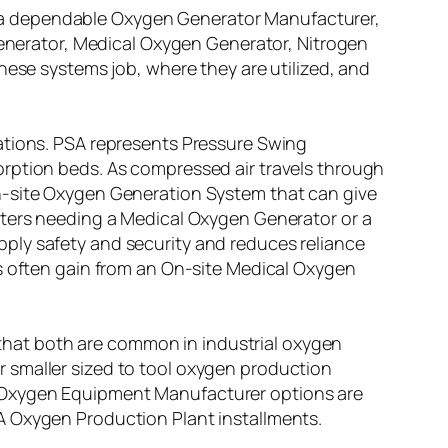
 a dependable Oxygen Generator Manufacturer,
 Generator, Medical Oxygen Generator, Nitrogen
hese systems job, where they are utilized, and
vations. PSA represents Pressure Swing
orption beds. As compressed air travels through
n-site Oxygen Generation System that can give
nters needing a Medical Oxygen Generator or a
ply safety and security and reduces reliance
rs often gain from an On-site Medical Oxygen
hat both are common in industrial oxygen
 smaller sized to tool oxygen production
A Oxygen Equipment Manufacturer options are
A Oxygen Production Plant installments.