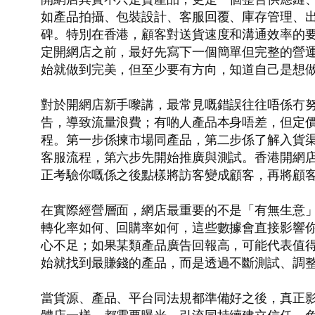
如產品拍攝、包裝設計、客服回覆、庫存管理、
碑。特別在香港，顧客對送貨速度和溝通效率的
定開網店之前，最好先寫下一個簡單但完整的營
始就做到完美，但至少要有方向，知道自己是想
對於開網店新手嚟講，最常見嘅錯誤往往唔係冇
告，導致流量浪費；有啲人產品本身唔差，但定
程。第一步係揀市場同產品，第二步係了解入貨
客服流程，第六步先開始推廣與測試。香港開網
正考驗你嘅係之後點樣將訪客變成顧客，再將顧
在實際經營層面，網店最重要的不是「有無生意
轉化率如何、回購率如何，這些數據會直接影響你
心不足；如果某類產品廣告回報高，可能代表值
始就找到最賺錢的產品，而是透過不斷測試、調
當貨源、產品、平台同法規都準備好之後，真正