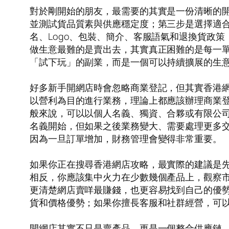
對於剛開始的朋友，最需要的其實是一份清晰的
並測試貨品質素與供應穩定度；第三步是選擇適
名、Logo、包裝、簡介、客服語氣和退換貨政
做生意最難的是賣出去，其實真正困難的是每一
「試下玩」的副業，而是一個可以持續擴展的生
好多新手開網店時會忽略商業登記，但其實香港網店商
以營利為目的進行業務，理論上都應該辦理商業
般來說，可以以個人名義、獨資、合夥或有限公
名義開始，但如果之後業務變大、需要處理更多
因為一旦訂單增加，財務管理會變得非常重要。
如果你正在搜尋香港網店攻略，最實際的建議是
相反，你應該集中火力在少數幾個產品上，觀察
更清楚網店賣咩最賺錢，也更容易找到自己的優
貨和價格優勢；如果你擅長客服和社群經營，可
開網店其實不只是賣產品，更是一個整合供應鏈