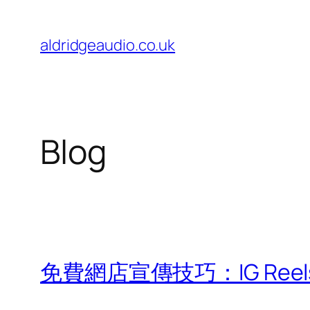
Skip
to
aldridgeaudio.co.uk
content
Blog
免費網店宣傳技巧：IG Reels