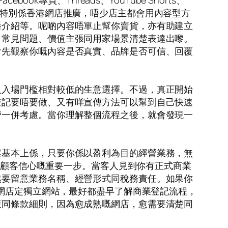
專頁、Threads、YouTube Shorts、
加觸及。特別係香港網店推廣，唔少店主都會用內容型方
播介紹等。呢啲內容唔單止幫你賣貨，亦有助建立
、常見問題、價值主張同用家場景清楚表達出嚟。
會先觀察你嘅內容是否真實、品牌是否可信、回覆
人入場門檻相對較低的生意選擇。不過，真正開始
登記要唔要做、又有咩宣傳方法可以幫到自己快速
營一併考慮。當你理解整個流程之後，就會發現一
案基本上係，只要你係以盈利為目的經營業務，無
增加顧客信心嘅重要一步。當客人見到你有正式商業
然要留意業務名稱、經營形式同稅務責任。如果你
 網店定獨立網站，最好都盡早了解商業登記流程，
策同條款細則，因為愈成熟嘅網店，愈需要清楚同