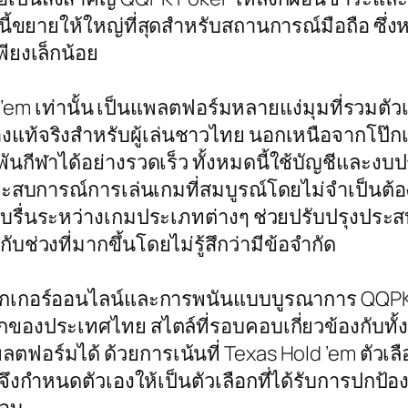
้ขยายให้ใหญ่ที่สุดสําหรับสถานการณ์มือถือ ซึ่ง
ียงเล็กน้อย
 ’em เท่านั้น เป็นแพลตฟอร์มหลายแง่มุมที่รวมตั
จริงสําหรับผู้เล่นชาวไทย นอกเหนือจากโป๊กเกอ
พันกีฬาได้อย่างรวดเร็ว ทั้งหมดนี้ใช้บัญชีแล
้ประสบการณ์การเล่นเกมที่สมบูรณ์โดยไม่จําเป็น
่ราบรื่นระหว่างเกมประเภทต่างๆ ช่วยปรับปรุงประ
่วงที่มากขึ้นโดยไม่รู้สึกว่ามีข้อจํากัด
องโป๊กเกอร์ออนไลน์และการพนันแบบบูรณาการ QQPK 
ระเทศไทย สไตล์ที่รอบคอบเกี่ยวข้องกับทั้งมือใหม
ร์มได้ ด้วยการเน้นที่ Texas Hold ’em ตัวเล
ําหนดตัวเองให้เป็นตัวเลือกที่ได้รับการปกป้องแล