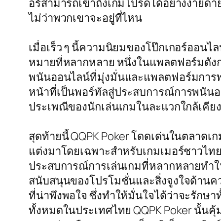
อร์สามารถเข้าถึงเกมโปรดได้อย่างง่ายดาย
ไม่ว่าพวกเขาจะอยู่ที่ไหน
เมื่อเร็ว ๆ นี้ความนิยมของโป๊กเกอร์ออนไ
หมายที่หลากหลาย หนึ่งในแพลตฟอร์มดังก
พนันออนไลน์ที่มุ่งมั่นและแพลตฟอร์มการพ
หน้าที่เป็นพอร์ทัลสู่ประสบการณ์การพนันอ
ประเพณีของนักเล่นเกมในละแวกใกล้เคีย
สุดท้ายนี้ QQPK Poker โดดเด่นในตลาดเ
แต่งมาโดยเฉพาะสําหรับเกมเมอร์ชาวไทย 
ประสบการณ์การเล่นเกมที่หลากหลายทําให้
สนับสนุนของโปรโมชั่นและสิ่งจูงใจด้านคว
ที่น่าพึงพอใจ ซึ่งทําให้มั่นใจได้ว่าจะรัก
ทั้งหมดในประเทศไทย QQPK Poker นั้นคุ้มค