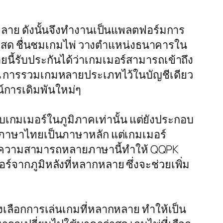
กหลาย ดังนั้นจึงทํางานเป็นแพลตฟอร์มการ
าสด ชื่นชมเกมไพ่ วางตําแหน่งธนาคารใน
นี้รับประกันได้ว่าเกมเมอร์สามารถเข้าถึง
ิน การรวมเกมหลายประเภทไว้ในบัญชีเดียว
ณ์การเดิมพันใหม่ๆ
บเกมเมอร์ในภูมิภาคเท่านั้น แต่ยังประกอบ
น ภาษาไทยเป็นภาษาหลัก แต่เกมเมอร์
ได้ ความสามารถหลายภาษานี้ทําให้ QQPK
ร์จากภูมิหลังที่หลากหลาย ซึ่งจะช่วยเพิ่ม
งเลือกการเล่นเกมที่หลากหลาย ทําให้เป็น