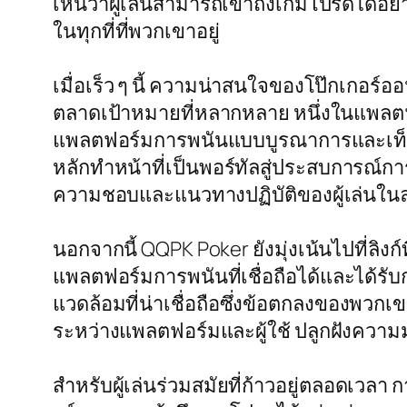
เห็นว่าผู้เล่นสามารถเข้าถึงเกมโปรดได้อ
ในทุกที่ที่พวกเขาอยู่
เมื่อเร็ว ๆ นี้ ความน่าสนใจของโป๊กเกอร์อ
ตลาดเป้าหมายที่หลากหลาย หนึ่งในแพลตฟ
แพลตฟอร์มการพนันแบบบูรณาการและเท็กซัส
หลักทําหน้าที่เป็นพอร์ทัลสู่ประสบการณ์ก
ความชอบและแนวทางปฏิบัติของผู้เล่นในล
นอกจากนี้ QQPK Poker ยังมุ่งเน้นไปที่ลิงก
แพลตฟอร์มการพนันที่เชื่อถือได้และได้ร
แวดล้อมที่น่าเชื่อถือซึ่งข้อตกลงของพว
ระหว่างแพลตฟอร์มและผู้ใช้ ปลูกฝังความมั
สําหรับผู้เล่นร่วมสมัยที่ก้าวอยู่ตลอดเวล