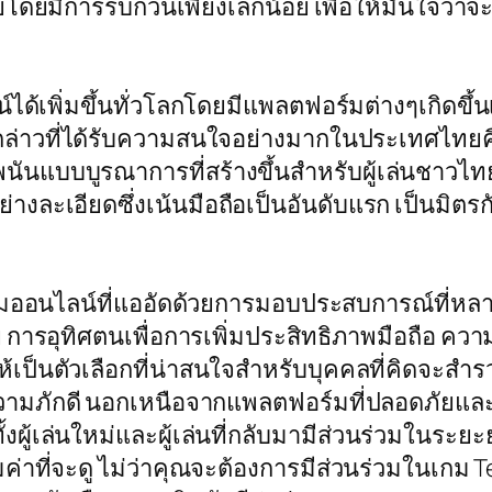
โดยมีการรบกวนเพียงเล็กน้อย เพื่อให้มั่นใจว่า
ลน์ได้เพิ่มขึ้นทั่วโลกโดยมีแพลตฟอร์มต่างๆเกิดข
ล่าวที่ได้รับความสนใจอย่างมากในประเทศไทยค
นันแบบบูรณาการที่สร้างขึ้นสําหรับผู้เล่นชาวไ
ย่างละเอียดซึ่งเน้นมือถือเป็นอันดับแรก เป็นมิ
ง
กมออนไลน์ที่แออัดด้วยการมอบประสบการณ์ที่หล
การอุทิศตนเพื่อการเพิ่มประสิทธิภาพมือถือ ค
เป็นตัวเลือกที่น่าสนใจสําหรับบุคคลที่คิดจะสํ
ามภักดี นอกเหนือจากแพลตฟอร์มที่ปลอดภัยและชัด
ษาทั้งผู้เล่นใหม่และผู้เล่นที่กลับมามีส่วนร่วมใน
่าที่จะดู ไม่ว่าคุณจะต้องการมีส่วนร่วมในเกม Te