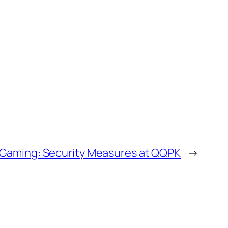
 Gaming: Security Measures at QQPK
→