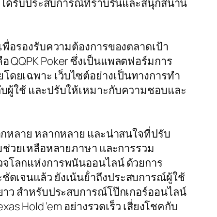
จะได้รับประสบการณ์ที่ราบรื่นและสนุกสนาน
ึ้นเพื่อรองรับความต้องการของตลาดเป้า
ือ QQPK Poker ซึ่งเป็นแพลตฟอร์มการ
ทยโดยเฉพาะ เว็บไซต์อย่างเป็นทางการทํา
ตรกับผู้ใช้ และปรับให้เหมาะกับความชอบและ
ากหลาย หลากหลาย และน่าสนใจที่ปรับ
วามช่วยเหลือหลายภาษา และการรวม
ารวจโลกแห่งการพนันออนไลน์ ด้วยการ
เจนแล้ว ยังเน้นย้ําถึงประสบการณ์ผู้ใช้
ระยะยาว สําหรับประสบการณ์โป๊กเกอร์ออนไลน์
xas Hold ’em อย่างรวดเร็ว เสี่ยงโชคกับ