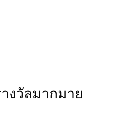
รางวัลมากมาย