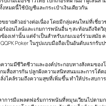
กมเมอร์ชาวไทย โป๊กเกอร์ที่ผ่านมา ผู้เล่นสามา
ั้งหมดนี้ใช้บัญชีและกระเป๋าเงินเดียวกัน
ตัวอย่างต่อเนื่อง โดยมีกลุ่มคนใหม่ที่เชี่ยว
เกอร์ออนไลน์และเกมการพนันอื่น ๆ สะท้อนถึงจ
ยวข้องเท่านั้น แต่จําเป็นสําหรับเกมเมอร์ร่วมส
QQPK Poker ในรูปแบบมือถือเป็นอันดับแรกรับประ
วามมีชีวิตชีวาและองค์ประกอบทางสังคมของโป๊กเ
นเกมสื่อสารกัน ปลูกฝังความสนิทสนมและการโ
ลั่งไคล้รวมถึงความสุขที่เพิ่มขึ้น ทําให้ประสบกา
เวลาการมีแพลตฟอร์มการพนันที่หมุนเวียนไปตามการ