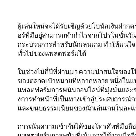
ผู้เล่นใหม่จะได้รับเชิญด้วยโบนัสเงินฝากค
อร์ที่มีอยู่สามารถทํากําไรจากโปรโมชั่น
กระบวนการสําหรับนักเล่นเกม ทําให้แน่ใจ
ทั่วไปของแพลตฟอร์มได้
ในช่วงไม่กี่ปีที่ผ่านมา ความน่าสนใจของโ
ของตลาดเป้าหมายที่หลากหลาย หนึ่งในแพ
แพลตฟอร์มการพนันออนไลน์ที่มุ่งมั่นและร
งการทําหน้าที่เป็นทางเข้าสู่ประสบการณ์ก
และขนบธรรมเนียมของนักเล่นเกมในละแว
การเน้นความเข้ากันได้ของโทรศัพท์มือถือไ
แพลตฟอร์มการพนันที่เน้นการใช้งานมือถือ