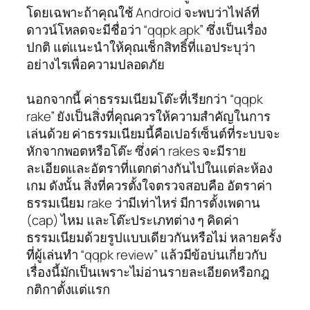
โดยเฉพาะถ้าคุณใช้ Android จะพบว่าไฟล์ที่
ดาวน์โหลดจะมีชื่อว่า “qqpk apk” ซึ่งเป็นเรื่อง
ปกติ แต่แนะนำให้คุณเช็กสิทธิ์ที่แอประบุว่า
อย่างไรเพื่อความปลอดภัย
นอกจากนี้ ค่าธรรมเนียมโต๊ะที่เรียกว่า “qqpk
rake” ยังเป็นสิ่งที่คุณควรให้ความสำคัญในการ
เล่นด้วย ค่าธรรมเนียมนี้คือเปอร์เซ็นต์ที่ระบบจะ
หักจากพอตหรือโต๊ะ ซึ่งค่า rakes จะมีราย
ละเอียดและอัตราที่แตกต่างกันไปในแต่ละห้อง
เกม ดังนั้น สิ่งที่ควรตั้งใจตรวจสอบคือ อัตราค่า
ธรรมเนียม rake ว่ามีเท่าไหร่ มีการตั้งเพดาน
(cap) ไหม และโต๊ะประเภทต่าง ๆ คิดค่า
ธรรมเนียมด้วยรูปแบบเดียวกันหรือไม่ หลายครั้ง
ที่ผู้เล่นทำ “qqpk review” แล้วมีข้อบ่นเกี่ยวกับ
เรื่องนี้มักเป็นเพราะไม่อ่านรายละเอียดหรือกฎ
กติกาตั้งแต่แรก