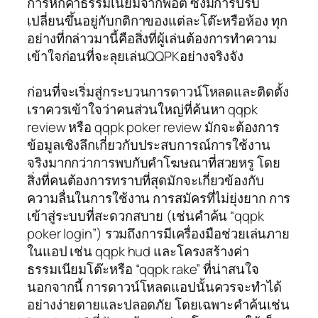
การหักค่าธรรมเนียมจากพอต ซึ่งมีการปรับ
เปลี่ยนขึ้นอยู่กับกติกาของแต่ละโต๊ะหรือห้อง ทุก
อย่างที่กล่าวมานี้คือสิ่งที่ผู้เล่นต้องการทำความ
เข้าใจก่อนที่จะลุยเล่นQQPKอย่างจริงจัง
ก่อนที่จะเริ่มสู่กระบวนการดาวน์โหลดและติดตั้ง
เราควรเข้าใจว่าคนส่วนใหญ่ที่ค้นหา qqpk
review หรือ qqpk poker review มักจะต้องการ
ข้อมูลเชิงลึกเกี่ยวกับประสบการณ์การใช้งาน
จริงมากกว่าการพบกับคำโฆษณาที่สวยหรู โดย
สิ่งที่คนต้องการทราบที่สุดมักจะเกี่ยวข้องกับ
ความลื่นในการใช้งาน การสมัครที่ไม่ยุ่งยาก การ
เข้าสู่ระบบที่สะดวกสบาย (เช่นคำค้น “qqpk
poker login”) รวมถึงการมีเครื่องมือช่วยเล่นภาย
ในแอป เช่น qqpk hud และโครงสร้างค่า
ธรรมเนียมโต๊ะหรือ “qqpk rake” ที่น่าสนใจ
นอกจากนี้ การดาวน์โหลดแอปนั้นควรจะทำได้
อย่างง่ายดายและปลอดภัย โดยเฉพาะคำค้นเช่น