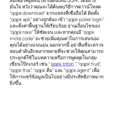
สมเพื่อให้ผู้ที่สนใจเริ่มต้นเล่น QQPK ได้อย่าง
มั่นใจ หวังว่าคุณจะได้ค้นพบวิธีการดาวน์โหลด
“qqpk download” จากแหล่งที่เชื่อถือได้ ติดตั้ง
“qqpk apk” อย่างถูกต้อง เข้า “qqpk poker login”
และตั้งค่าพื้นฐานให้เรียบร้อย อ่านเงื่อนไขของ
“qqpk rake” ให้ชัดเจน และหากคุณมี “qqpk
invite code” จะช่วยเพิ่มคุณค่าในการเล่นของ
คุณได้อย่างแน่นอน นอกจากนี้ อย่าลืมที่จะตรวจ
สอบคำค้นอีกหลากหลายที่จะช่วยให้คุณสามารถ
ประยุกต์ใช้ในบทความหรือการพูดคุยในกลุ่ม
เซียนโป๊กเกอร์ เช่น “
qqpk triton
”, “qqpk hud”,
“qqpk thai”, “qqpk คือ” และ “qqpk agent” เพื่อ
ให้การแชร์ข้อมูลเป็นไปอย่างมีประสิทธิภาพมาก
ยิ่งขึ้น.