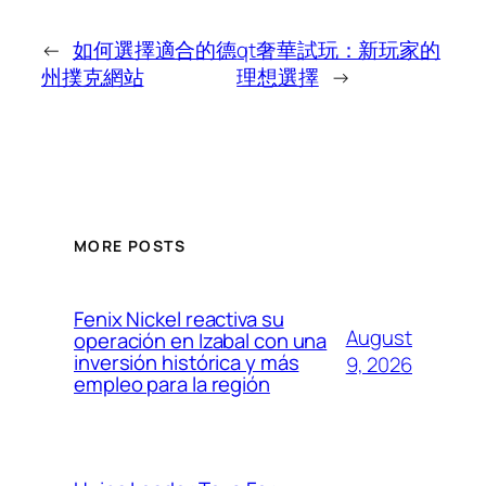
←
如何選擇適合的德
qt奢華試玩：新玩家的
州撲克網站
理想選擇
→
MORE POSTS
Fenix Nickel reactiva su
August
operación en Izabal con una
inversión histórica y más
9, 2026
empleo para la región