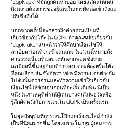
“qqpk apk” ที่มักถูกค้นหาบ่อย โดยแสดงให้เห็น
ถึงความต้องการของผู้เล่นในการติดต่อเข้าถึงแอ
ปที่เชื่อถือได้
นอกจากครั้งนี้จะกล่าวถึงค่าธรรมเนียมที่
เกี่ยวข้องกับโต๊ะใน QQPK ถ้าคุณสงสัยเกี่ยวกับ
“qqpk rake” แนะนำว่าให้ศึกษาเงื่อนไขให้
ละเอียด ก่อนที่จะเข้าเล่นเกม ในส่วนนี้หมายถึง
ค่าธรรมเนียมที่แอปจะหักจากพอต ซึ่งราย
ละเอียดนี้ขึ้นอยู่กับกติกาของแต่ละห้องหรือโต๊ะ
ที่คุณเลือกเล่น ซึ่งอัตรา rake มีความแตกต่างกัน
ไป ดังนั้นควรอ่านและทำความเข้าใจเกี่ยวกับ
เงื่อนไขนี้ให้ชัดเจนก่อนที่จะเริ่มเดิมพัน นี่เป็น
หนึ่งในสาเหตุที่ทำให้ผู้เล่นบางคนไม่พอใจหรือ
รู้สึกผิดหวังกับการเล่นใน QQPK เป็นครั้งแรก
ในยุคปัจจุบันที่การเล่นโป๊กเกอร์ออนไลน์กำลัง
เป็นที่นิยมมากขึ้น โดยเฉพาะในกลุ่มผู้เล่นชาว