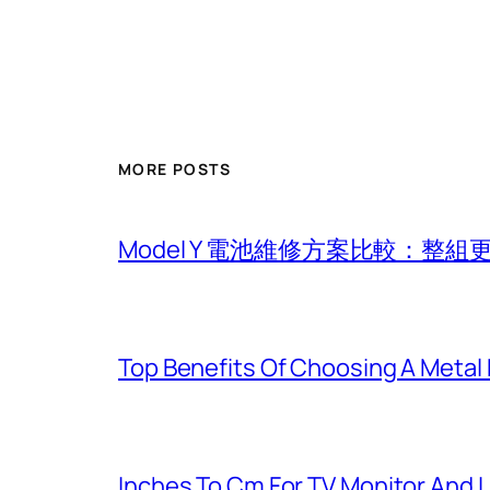
MORE POSTS
Model Y 電池維修方案比較：整
Top Benefits Of Choosing A Metal
Inches To Cm For TV Monitor And 