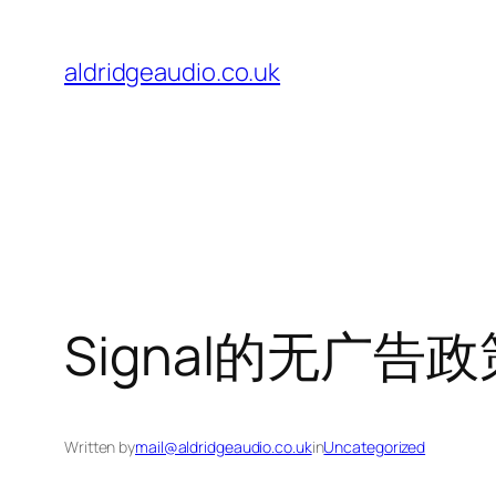
Skip
to
aldridgeaudio.co.uk
content
Signal的无广
Written by
mail@aldridgeaudio.co.uk
in
Uncategorized