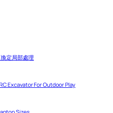
組更換定局部處理
 RC Excavator For Outdoor Play
Laptop Sizes