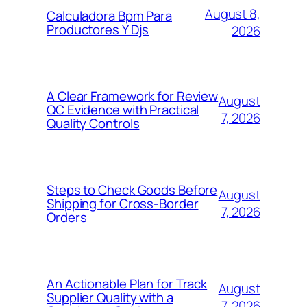
August 8,
Calculadora Bpm Para
Productores Y Djs
2026
A Clear Framework for Review
August
QC Evidence with Practical
7, 2026
Quality Controls
Steps to Check Goods Before
August
Shipping for Cross-Border
7, 2026
Orders
An Actionable Plan for Track
August
Supplier Quality with a
7, 2026