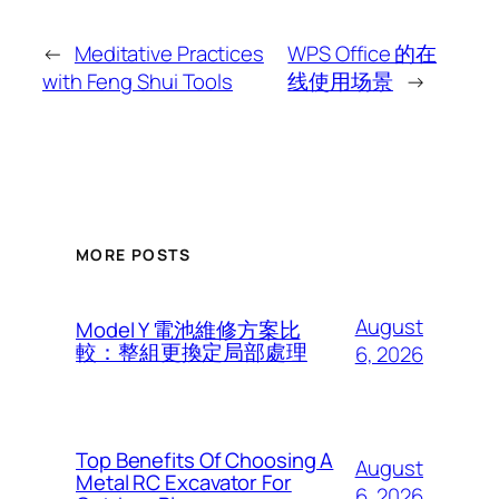
←
Meditative Practices
WPS Office 的在
with Feng Shui Tools
线使用场景
→
MORE POSTS
August
Model Y 電池維修方案比
較：整組更換定局部處理
6, 2026
Top Benefits Of Choosing A
August
Metal RC Excavator For
6, 2026