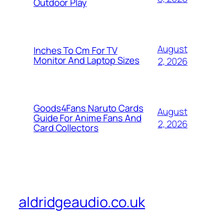
Outdoor Play
August
Inches To Cm For TV
Monitor And Laptop Sizes
2, 2026
Goods4Fans Naruto Cards
August
Guide For Anime Fans And
2, 2026
Card Collectors
aldridgeaudio.co.uk