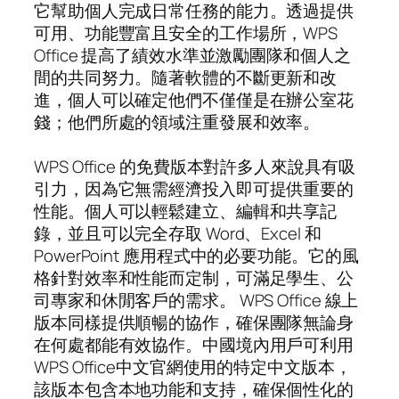
它幫助個人完成日常任務的能力。透過提供
可用、功能豐富且安全的工作場所，WPS
Office 提高了績效水準並激勵團隊和個人之
間的共同努力。隨著軟體的不斷更新和改
進，個人可以確定他們不僅僅是在辦公室花
錢；他們所處的領域注重發展和效率。
WPS Office 的免費版本對許多人來說具有吸
引力，因為它無需經濟投入即可提供重要的
性能。個人可以輕鬆建立、編輯和共享記
錄，並且可以完全存取 Word、Excel 和
PowerPoint 應用程式中的必要功能。它的風
格針對效率和性能而定制，可滿足學生、公
司專家和休閒客戶的需求。 WPS Office 線上
版本同樣提供順暢的協作，確保團隊無論身
在何處都能有效協作。中國境內用戶可利用
WPS Office中文官網使用的特定中文版本，
該版本包含本地功能和支持，確保個性化的