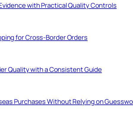
vidence with Practical Quality Controls
ping for Cross-Border Orders
ier Quality with a Consistent Guide
rseas Purchases Without Relying on Guesswo