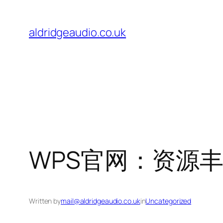
Skip
to
aldridgeaudio.co.uk
content
WPS官网：资源
Written by
mail@aldridgeaudio.co.uk
in
Uncategorized