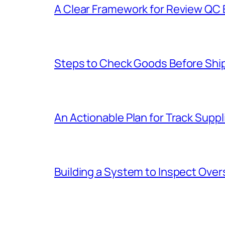
A Clear Framework for Review QC E
Steps to Check Goods Before Ship
An Actionable Plan for Track Suppl
Building a System to Inspect Ove