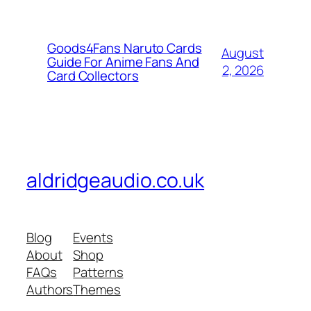
Goods4Fans Naruto Cards
August
Guide For Anime Fans And
2, 2026
Card Collectors
aldridgeaudio.co.uk
Blog
Events
About
Shop
FAQs
Patterns
Authors
Themes