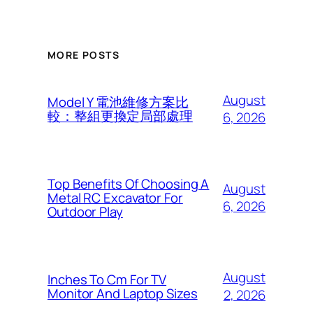
MORE POSTS
August
Model Y 電池維修方案比
較：整組更換定局部處理
6, 2026
Top Benefits Of Choosing A
August
Metal RC Excavator For
6, 2026
Outdoor Play
August
Inches To Cm For TV
Monitor And Laptop Sizes
2, 2026