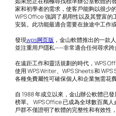
如果您正在積極尋找標準辦公室軟體的替代
家和初學者的需求，使客戶能夠以很少
WPS Office 強調了易用性以及其豐
安裝。此功能最適合需要在旅途中工作
發現
wps网页版
，金山軟體推出的一款人
並注重用戶隱私——非常適合任何尋求跨
在遠距工作和靈活規劃的時代，WPS O
使用 WPS Writer、WPS Sheets 
各種免費屬性可確保個人和企業無需花
自 1988 年成立以來，金山辦公軟體已發
榜單。 WPS Office 已成為全球
戶群不僅證明了軟體的完整性和有效性