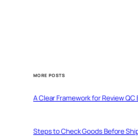
MORE POSTS
A Clear Framework for Review QC E
Steps to Check Goods Before Ship