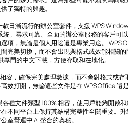
域客戶的多元需求。這為那些可能不願意轉向較
提供了獨特的興趣。
款日漸流行的辦公室套件，支援 WPS Windows、
yOS 等多種系統。尋求可靠、全面的辦公室服務的客戶可
論是個人用途還是專業用途。 WPS Office 
完美切換，而不會出現與格式或效能相關的問題。此
網站提供專門的中文下載，方便存取和在地化。
 數據格式 100% 相容，確保完美處理數據，而不會
，無論這些文件是在 WPS Office 還是 WP
在於它與各種文件類型 100% 相容，使用戶能夠
不同平台上保持其結構完整性至關重要。升級到 
室營運中 AI 整合的奧秘。