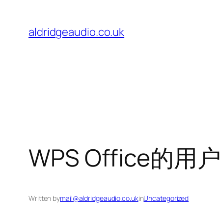
Skip
to
aldridgeaudio.co.uk
content
WPS Office
Written by
mail@aldridgeaudio.co.uk
in
Uncategorized