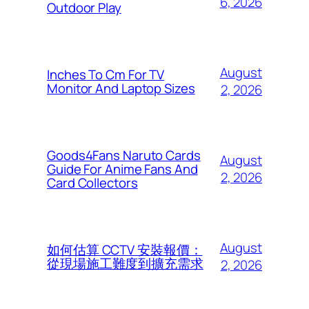
6, 2026
Outdoor Play
August
Inches To Cm For TV
Monitor And Laptop Sizes
2, 2026
Goods4Fans Naruto Cards
August
Guide For Anime Fans And
2, 2026
Card Collectors
August
如何估算 CCTV 安裝報價：
從現場施工難度到擴充需求
2, 2026