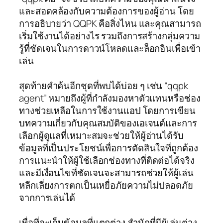
และสอดคล้องกับความต้องการของผู้อ่าน โดย
การอธิบายว่า QQPK คือสิ่งไหน และคุณสามารถ
เริ่มใช้งานได้อย่างไร รวมถึงการสร้างกลุ่มความ
รู้ที่ชัดเจนในการดาวน์โหลดและล็อกอินเพื่อเข้า
เล่น
สุดท้ายคำค้นอีกชุดที่พบได้บ่อย ๆ เช่น “qqpk
agent” หมายถึงผู้ที่กำลังมองหาตัวแทนหรือช่อง
ทางช่วยเหลือในการใช้งานแอป โดยการเขียน
บทความเกี่ยวกับคุณสมบัติของเอเจนต์และการ
เลือกผู้ดูแลที่เหมาะสมจะช่วยให้ผู้อ่านได้รับ
ข้อมูลที่เป็นประโยชน์เพื่อการตัดสินใจที่ถูกต้อง
การแนะนำให้ผู้ใช้เลือกช่องทางที่ติดต่อได้จริง
และมีเงื่อนไขที่ชัดเจนจะสามารถช่วยให้ผู้เล่น
หลีกเลี่ยงการตกเป็นเหยื่อภัยความไม่ปลอดภัย
จากการเล่นได้
เพื่อที่จะเก็บข้อมูลที่แตกต่าง สำนักที่มีผู้เล่นต่าง