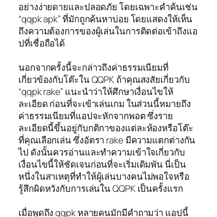
อย่างง่ายดายและปลอดภัย โดยเฉพาะคำค้นเช่น
“qqpk apk” ที่มักถูกค้นหาบ่อย โดยแสดงให้เห็น
ถึงความต้องการของผู้เล่นในการติดต่อเข้าถึงแอ
ปที่เชื่อถือได้
นอกจากครั้งนี้จะกล่าวถึงค่าธรรมเนียมที่
เกี่ยวข้องกับโต๊ะใน QQPK ถ้าคุณสงสัยเกี่ยวกับ
“qqpk rake” แนะนำว่าให้ศึกษาเงื่อนไขให้
ละเอียด ก่อนที่จะเข้าเล่นเกม ในส่วนนี้หมายถึง
ค่าธรรมเนียมที่แอปจะหักจากพอต ซึ่งราย
ละเอียดนี้ขึ้นอยู่กับกติกาของแต่ละห้องหรือโต๊ะ
ที่คุณเลือกเล่น ซึ่งอัตรา rake มีความแตกต่างกัน
ไป ดังนั้นควรอ่านและทำความเข้าใจเกี่ยวกับ
เงื่อนไขนี้ให้ชัดเจนก่อนที่จะเริ่มเดิมพัน นี่เป็น
หนึ่งในสาเหตุที่ทำให้ผู้เล่นบางคนไม่พอใจหรือ
รู้สึกผิดหวังกับการเล่นใน QQPK เป็นครั้งแรก
เมื่อพูดถึง qqpk หลายคนมักมีคำถามว่า แอปนี้