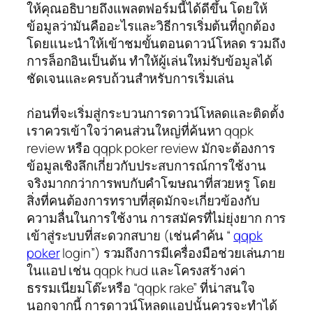
ให้คุณอธิบายถึงแพลตฟอร์มนี้ได้ดีขึ้น โดยให้
ข้อมูลว่ามันคืออะไรและวิธีการเริ่มต้นที่ถูกต้อง
โดยแนะนำให้เข้าชมขั้นตอนดาวน์โหลด รวมถึง
การล็อกอินเป็นต้น ทำให้ผู้เล่นใหม่รับข้อมูลได้
ชัดเจนและครบถ้วนสำหรับการเริ่มเล่น
ก่อนที่จะเริ่มสู่กระบวนการดาวน์โหลดและติดตั้ง
เราควรเข้าใจว่าคนส่วนใหญ่ที่ค้นหา qqpk
review หรือ qqpk poker review มักจะต้องการ
ข้อมูลเชิงลึกเกี่ยวกับประสบการณ์การใช้งาน
จริงมากกว่าการพบกับคำโฆษณาที่สวยหรู โดย
สิ่งที่คนต้องการทราบที่สุดมักจะเกี่ยวข้องกับ
ความลื่นในการใช้งาน การสมัครที่ไม่ยุ่งยาก การ
เข้าสู่ระบบที่สะดวกสบาย (เช่นคำค้น “
qqpk
poker
login”) รวมถึงการมีเครื่องมือช่วยเล่นภาย
ในแอป เช่น qqpk hud และโครงสร้างค่า
ธรรมเนียมโต๊ะหรือ “qqpk rake” ที่น่าสนใจ
นอกจากนี้ การดาวน์โหลดแอปนั้นควรจะทำได้