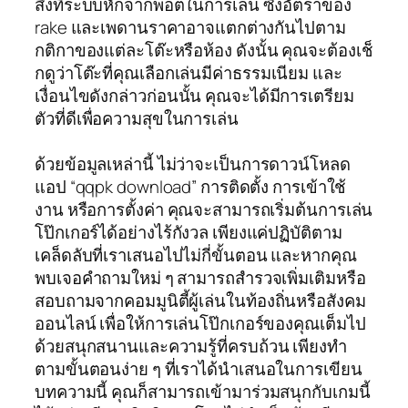
สิ่งที่ระบบหักจากพอตในการเล่น ซึ่งอัตราของ
rake และเพดานราคาอาจแตกต่างกันไปตาม
กติกาของแต่ละโต๊ะหรือห้อง ดังนั้น คุณจะต้องเช็
กดูว่าโต๊ะที่คุณเลือกเล่นมีค่าธรรมเนียม และ
เงื่อนไขดังกล่าวก่อนนั้น คุณจะได้มีการเตรียม
ตัวที่ดีเพื่อความสุขในการเล่น
ด้วยข้อมูลเหล่านี้ ไม่ว่าจะเป็นการดาวน์โหลด
แอป “qqpk download” การติดตั้ง การเข้าใช้
งาน หรือการตั้งค่า คุณจะสามารถเริ่มต้นการเล่น
โป๊กเกอร์ได้อย่างไร้กังวล เพียงแค่ปฏิบัติตาม
เคล็ดลับที่เราเสนอไปไม่กี่ขั้นตอน และหากคุณ
พบเจอคำถามใหม่ ๆ สามารถสำรวจเพิ่มเติมหรือ
สอบถามจากคอมมูนิตี้ผู้เล่นในท้องถิ่นหรือสังคม
ออนไลน์ เพื่อให้การเล่นโป๊กเกอร์ของคุณเต็มไป
ด้วยสนุกสนานและความรู้ที่ครบถ้วน เพียงทำ
ตามขั้นตอนง่าย ๆ ที่เราได้นำเสนอในการเขียน
บทความนี้ คุณก็สามารถเข้ามาร่วมสนุกกับเกมนี้