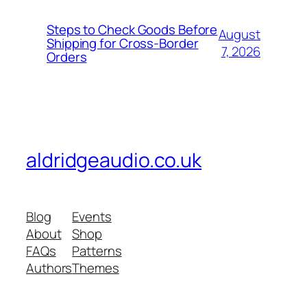
Steps to Check Goods Before
August
Shipping for Cross-Border
7, 2026
Orders
aldridgeaudio.co.uk
Blog
Events
About
Shop
FAQs
Patterns
Authors
Themes